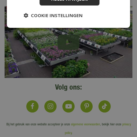
COOKIE INSTELLINGEN
Volg ons:
Bij het gebruik van onze website accepteer je onze
algemene voorwaarden
, bekijk hier onze
privacy
policy
.