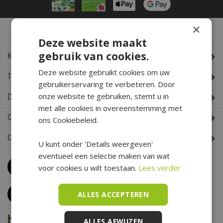
×
De Boet Service
Deze website maakt
gebruik van cookies.
Klantenservice
Deze website gebruikt cookies om uw
Tuincentrum De Boet
gebruikerservaring te verbeteren. Door
onze website te gebruiken, stemt u in
De Boet klantenkaart
met alle cookies in overeenstemming met
Cadeaukaart saldo check
ons Cookiebeleid.
Openingstijden & Contact
U kunt onder 'Details weergeven'
eventueel een selectie maken van wat
Bel
0226 352 197
voor cookies u wilt toestaan.
Lees verder
(maandag t/m zaterdag van 09.00 t/m 17.00 uur)
Klantenservice
ALLES ACCEPTEREN
Het is voorjaar bij De Boet
ALLES AFWIJZEN