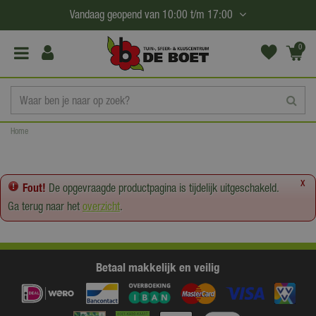
G
Vandaag geopend van
10:00
t/m
17:00
a
n
0
(€0,
a
00)
a
r
c
Home
o
n
t
x
Fout!
De opgevraagde productpagina is tijdelijk uitgeschakeld.
e
Ga terug naar het
overzicht
.
n
t
Betaal makkelijk en veilig