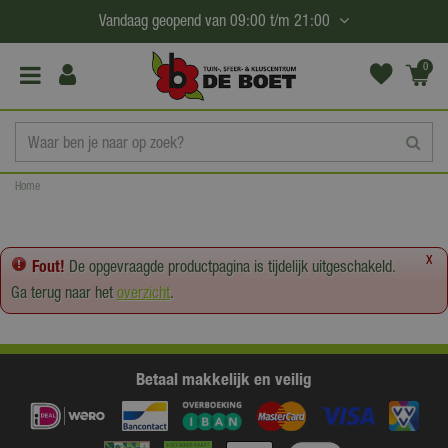
G
Vandaag geopend van
09:00
t/m
21:00
a
n
0
(€0,
a
00)
a
r
c
Home
o
n
t
x
Fout!
De opgevraagde productpagina is tijdelijk uitgeschakeld.
e
Ga terug naar het
overzicht
.
n
t
Betaal makkelijk en veilig