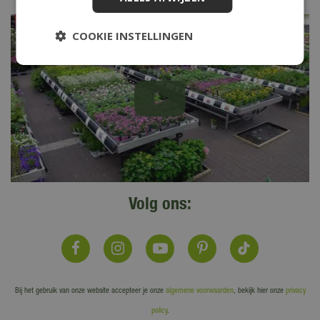
COOKIE INSTELLINGEN
Volg ons:
Bij het gebruik van onze website accepteer je onze
algemene voorwaarden
, bekijk hier onze
privacy
policy
.