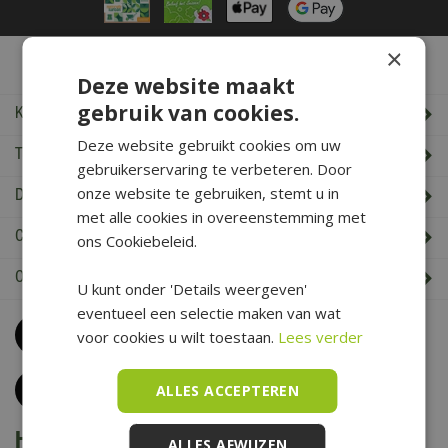
×
De Boet Service
Deze website maakt
gebruik van cookies.
Klantenservice
Deze website gebruikt cookies om uw
Tuincentrum De Boet
gebruikerservaring te verbeteren. Door
onze website te gebruiken, stemt u in
De Boet klantenkaart
met alle cookies in overeenstemming met
Cadeaukaart saldo check
ons Cookiebeleid.
Openingstijden & Contact
U kunt onder 'Details weergeven'
eventueel een selectie maken van wat
Bel
0226 352 197
voor cookies u wilt toestaan.
Lees verder
(maandag t/m zaterdag van 09.00 t/m 17.00 uur)
Klantenservice
ALLES ACCEPTEREN
Het is voorjaar bij De Boet
ALLES AFWIJZEN