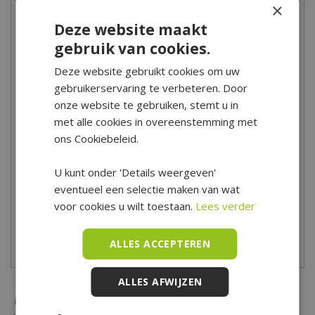
×
Meer informatie
Deze website maakt
gebruik van cookies.
Creëer een warme sfeer in de tuin en rondom het huis met de
Deze website gebruikt cookies om uw
buitenverlichting van Tuincentrum De Boet!
gebruikerservaring te verbeteren. Door
Heb je vragen of advies nodig? Dan ben je van harte uitgenodigd
onze website te gebruiken, stemt u in
in onze winkel in Hoogwoud. Onze medewerkers geven je graag
met alle cookies in overeenstemming met
advies! Bekijk ons online aanbod en bestel eenvoudig online of
ons Cookiebeleid.
kom langs in onze showroom voor ons complete Boet
U kunt onder 'Details weergeven'
assortiment.
eventueel een selectie maken van wat
Tuincentrum De Boet is gelegen in het hart van Noord-Holland,
voor cookies u wilt toestaan.
Lees verder
centraal in een driehoek tussen Hoorn, Schagen en Alkmaar.
ALLES ACCEPTEREN
Bekijk hier onze openingstijden
ALLES AFWIJZEN