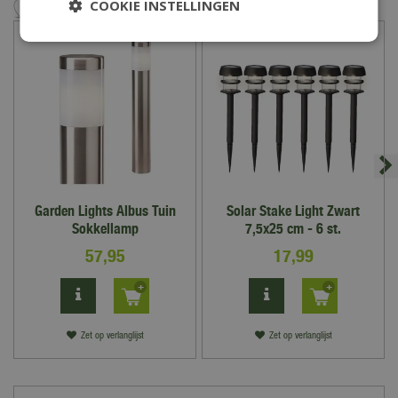
COOKIE INSTELLINGEN
Garden Lights Albus Tuin
Solar Stake Light Zwart
Sokkellamp
7,5x25 cm - 6 st.
57
,
95
17
,
99
Zet op verlanglijst
Zet op verlanglijst