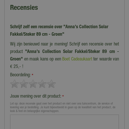
Recensies
Schrijf zelf een recensie over "Anna's Collection Solar
Fakkel/Steker 89 cm - Groen"
Wij zijn benieuwd naar je mening! Schrijf een recensie over het
product
"Anna's Collection Solar Fakkel/Steker 89 cm -
Groen"
en maak kans op een
Boet Cadeaukaart
ter waarde van
€ 25,- !
Beoordeling:
*
Jouw mening over dit product:
*
Let op: deze recensie gaat over het product en niet over ons tuincentrum, de service of
levering van je bestelling. Je kunt bijvoorbeeld in gaan op de kwaliteit van het product, de
look & feel en belangrijke eigenschappen.