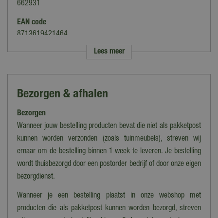
662931
EAN code
8713619421464
Lees meer
Merk
Anna's Collection
Soort
Bezorgen & afhalen
Tuinsteker
Bezorgen
Kleur
Groen
Wanneer jouw bestelling producten bevat die niet als pakketpost
kunnen worden verzonden (zoals tuinmeubels), streven wij
Kleur licht
ernaar om de bestelling binnen 1 week te leveren. Je bestelling
Warm wit
wordt thuisbezorgd door een postorder bedrijf of door onze eigen
Hoogte
bezorgdienst.
89 cm
Wanneer je een bestelling plaatst in onze webshop met
Diameter
producten die als pakketpost kunnen worden bezorgd, streven