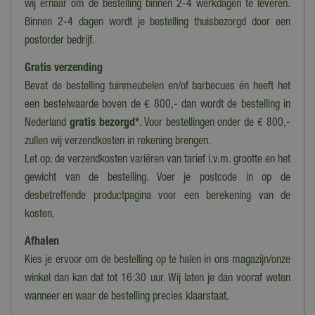
5 cm
wij ernaar om de bestelling binnen 2-4 werkdagen te leveren.
Binnen 2-4 dagen wordt je bestelling thuisbezorgd door een
Timer
postorder bedrijf.
Nee
Gratis verzending
Voedingstype
Bevat de bestelling tuinmeubelen en/of barbecues én heeft het
Zonne-energie
een bestelwaarde boven de € 800,- dan wordt de bestelling in
Lichtbron
Nederland
gratis bezorgd*
. Voor bestellingen onder de € 800,-
LED
zullen wij verzendkosten in rekening brengen.
Let op: de verzendkosten variëren van tarief i.v.m. grootte en het
Bewegingssensor
Nee
gewicht van de bestelling. Voer je postcode in op de
desbetreffende productpagina voor een berekening van de
kosten.
Afhalen
Kies je ervoor om de bestelling op te halen in ons magazijn/onze
winkel dan kan dat tot 16:30 uur. Wij laten je dan vooraf weten
wanneer en waar de bestelling precies klaarstaat.