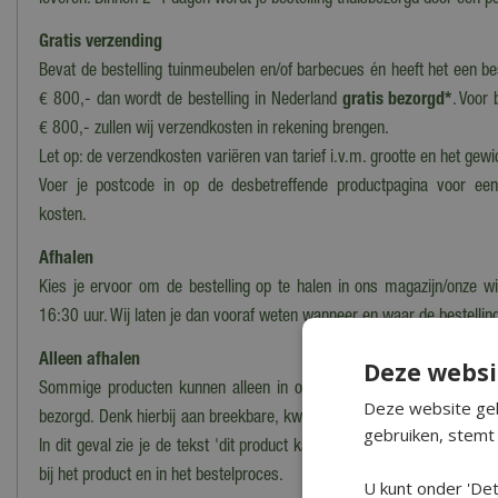
leveren. Binnen 2-4 dagen wordt je bestelling thuisbezorgd door een po
Gratis verzending
Bevat de bestelling tuinmeubelen en/of barbecues én heeft het een b
€ 800,- dan wordt de bestelling in Nederland
gratis bezorgd*
. Voor 
€ 800,- zullen wij verzendkosten in rekening brengen.
Let op: de verzendkosten variëren van tarief i.v.m. grootte en het gewi
Voer je postcode in op de desbetreffende productpagina voor ee
kosten.
Afhalen
Kies je ervoor om de bestelling op te halen in ons magazijn/onze wi
16:30 uur. Wij laten je dan vooraf weten wanneer en waar de bestelling
Alleen afhalen
Deze websi
Sommige producten kunnen alleen in onze winkel worden afgehaald
Deze website geb
bezorgd. Denk hierbij aan breekbare, kwetsbare, zware of moeilijk te
gebruiken, stemt 
In dit geval zie je de tekst 'dit product kan alleen worden opgehaald, 
bij het product en in het bestelproces.
U kunt onder 'Det