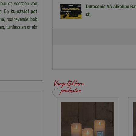
leur en voorzien van
Durasonic AA Alkaline Bat
ng. De
kunststof pot
st.
ne, rustgevende look
n, tuinfeesten of als