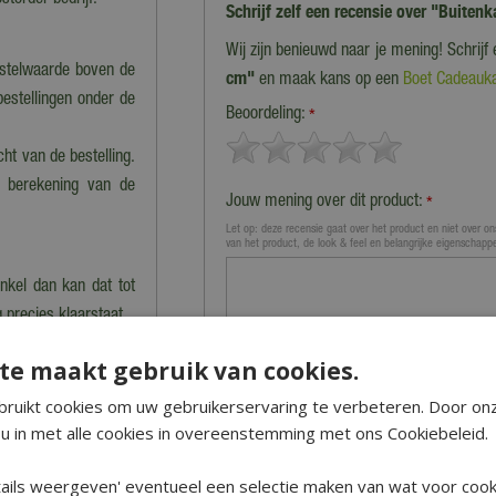
storder bedrijf.
Schrijf zelf een recensie over "Buiten
Wij zijn benieuwd naar je mening! Schrijf
estelwaarde boven de
cm"
en maak kans op een
Boet Cadeauka
bestellingen onder de
Beoordeling:
*
cht van de bestelling.
n berekening van de
Jouw mening over dit product:
*
Let op: deze recensie gaat over het product en niet over ons
van het product, de look & feel en belangrijke eigenschapp
nkel dan kan dat tot
 precies klaarstaat.
te maakt gebruik van cookies.
 en worden dus niet
ruikt cookies om uw gebruikerservaring te verbeteren. Door on
 vervoeren producten.
u in met alle cookies in overeenstemming met ons Cookiebeleid.
niet verzonden' staan
Naam (zichtbaar op website):
ails weergeven' eventueel een selectie maken van wat voor cooki
*