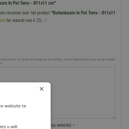
kaars In Pot Terra - Ø11x11 cm"
 een recensie over het product
"Buitenkaars In Pot Terra - Ø11x11
art
ter waarde van € 25,- !
 tuincentrum, de service of levering van je bestelling. Je kunt bijvoorbeeld in gaan op de kwaliteit
en.
×
ze website te
Plaats (zichtbaar op website):
es u wilt
*