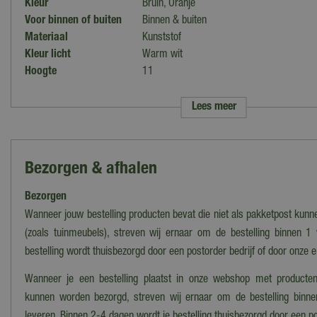
Kleur
Bruin, Oranje
Voor binnen of buiten
Binnen & buiten
Materiaal
Kunststof
Kleur licht
Warm wit
Hoogte
11
Diameter
11
Timer
Ja
Lees meer
Voedingstype
Batterijen
Benodigde batterijen
2x AA
Bezorgen & afhalen
Bezorgen
Wanneer jouw bestelling producten bevat die niet als pakketpost kun
(zoals tuinmeubels), streven wij ernaar om de bestelling binnen 1
bestelling wordt thuisbezorgd door een postorder bedrijf of door onze 
Wanneer je een bestelling plaatst in onze webshop met producten
kunnen worden bezorgd, streven wij ernaar om de bestelling binn