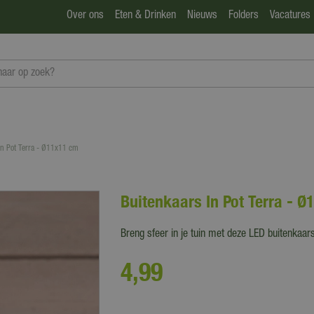
Over ons
Eten & Drinken
Nieuws
Folders
Vacatures
In Pot Terra - Ø11x11 cm
Buitenkaars In Pot Terra - 
Breng sfeer in je tuin met deze LED buitenkaar
4
,
99