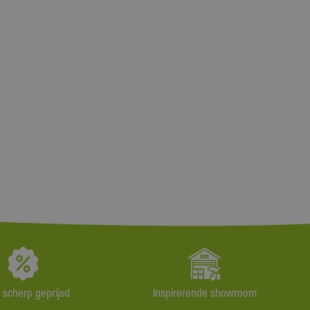
jd scherp geprijsd
Inspirerende showroom