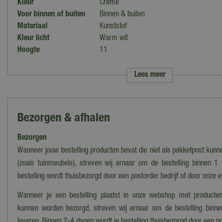
Kleur
Creme
Voor binnen of buiten
Binnen & buiten
Materiaal
Kunststof
Kleur licht
Warm wit
Hoogte
11
Diameter
11
Timer
Ja
Lees meer
Voedingstype
Batterijen
Benodigde batterijen
2x AA
Bezorgen & afhalen
Bezorgen
Wanneer jouw bestelling producten bevat die niet als pakketpost kun
(zoals tuinmeubels), streven wij ernaar om de bestelling binnen 1
bestelling wordt thuisbezorgd door een postorder bedrijf of door onze 
Wanneer je een bestelling plaatst in onze webshop met producten
kunnen worden bezorgd, streven wij ernaar om de bestelling binn