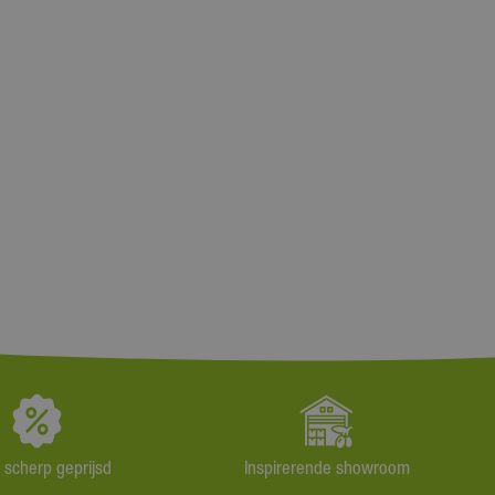
jd scherp geprijsd
Inspirerende showroom