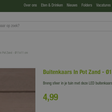
Over ons
Eten & Drinken
Nieuws
Folders
Vacatures
 In Pot Zand - Ø11x11 cm
Buitenkaars In Pot Zand - Ø
Breng sfeer in je tuin met deze LED buitenkaar
4
,
99