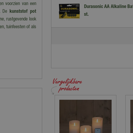
en voorzien van een
Durasonic AA Alkaline Bat
ng. De
kunststof pot
st.
ne, rustgevende look
n, tuinfeesten of als