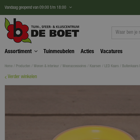
Ga
Vandaag geopend van
09:00
t/m
18:00
naar
content
Assortiment
Tuinmeubelen
Acties
Vacatures
Home
Producten
Wonen & interieur
Woonaccessoires
Kaarsen
LED Kaars
Buitenkaars
Verder winkelen