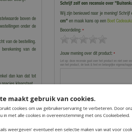
storder bedrijf.
Schrijf zelf een recensie over "Buite
Wij zijn benieuwd naar je mening! Schrijf
estelwaarde boven de
cm"
en maak kans op een
Boet Cadeauka
bestellingen onder de
Beoordeling:
*
cht van de bestelling.
n berekening van de
Jouw mening over dit product:
*
Let op: deze recensie gaat over het product en niet over ons
van het product, de look & feel en belangrijke eigenschapp
nkel dan kan dat tot
 precies klaarstaat.
te maakt gebruik van cookies.
 en worden dus niet
ruikt cookies om uw gebruikerservaring te verbeteren. Door on
 vervoeren producten.
u in met alle cookies in overeenstemming met ons Cookiebeleid.
niet verzonden' staan
Naam (zichtbaar op website):
ails weergeven' eventueel een selectie maken van wat voor cooki
*