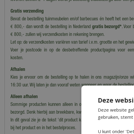
leveren. Binnen 2-4 dagen wordt je bestelling thuisbezorgd door een po
Gratis verzending
Bevat de bestelling tuinmeubelen en/of barbecues én heeft het een b
€ 800,- dan wordt de bestelling in Nederland
gratis bezorgd*
. Voor 
€ 800,- zullen wij verzendkosten in rekening brengen.
Let op: de verzendkosten variëren van tarief i.v.m. grootte en het gewi
Voer je postcode in op de desbetreffende productpagina voor ee
kosten.
Afhalen
Kies je ervoor om de bestelling op te halen in ons magazijn/onze wi
16:30 uur. Wij laten je dan vooraf weten wanneer en waar de bestelling
Alleen afhalen
Deze websi
Sommige producten kunnen alleen in onze winkel worden afgehaald
Deze website geb
bezorgd. Denk hierbij aan breekbare, kwetsbare, zware of moeilijk te
gebruiken, stemt 
In dit geval zie je de tekst 'dit product kan alleen worden opgehaald, 
bij het product en in het bestelproces.
U kunt onder 'Det