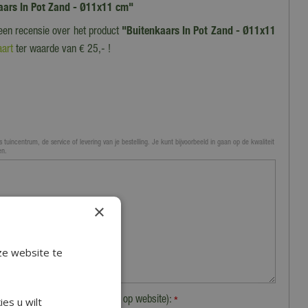
nkaars In Pot Zand - Ø11x11 cm"
 een recensie over het product
"Buitenkaars In Pot Zand - Ø11x11
art
ter waarde van € 25,- !
 tuincentrum, de service of levering van je bestelling. Je kunt bijvoorbeeld in gaan op de kwaliteit
en.
×
ze website te
Plaats (zichtbaar op website):
es u wilt
*