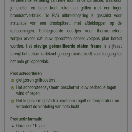
verbetert de verdeling van hete lucht in de barbecue, waardoor
je sneller en beter kunt roken en grillen met een lager
brandstofverbruik. De RVS uitbreidingsring is geschikt voor
installatie van een draaispitset, met afdekkappen op de
spitopeningen. Geïntegreerde deurtjes voor thermometers
zorgen ervoor dat jouw gerechten geheel volgens plan bereid
worden. Het
stevige geëmailleerde stalen frame
is slijtvast
terwijl het scharnierdeksel genoeg ruimte biedt voor toegang tot
het hele grilloppervlak.
Productvoordelen
gietijzeren grillroosters
Het schoorsteensysteem beschermt jouw barbecue tegen
wind of regen
Het kegelvormige Vortex-systeem regelt de temperatuur en
verbetert de verdeling van hete lucht
Productinformatie
Garantie: 10 jaar