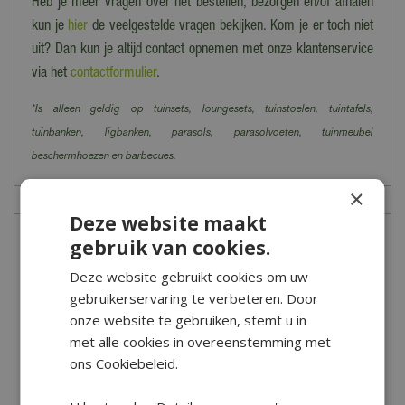
Heb je meer vragen over het bestellen, bezorgen en/of afhalen
kun je
hier
de veelgestelde vragen bekijken. Kom je er toch niet
uit? Dan kun je altijd contact opnemen met onze klantenservice
via het
contactformulier
.
*Is alleen geldig op tuinsets, loungesets, tuinstoelen, tuintafels,
tuinbanken, ligbanken, parasols, parasolvoeten, tuinmeubel
beschermhoezen en barbecues.
×
Deze website maakt
gebruik van cookies.
Showroom
Deze website gebruikt cookies om uw
gebruikerservaring te verbeteren. Door
onze website te gebruiken, stemt u in
met alle cookies in overeenstemming met
ons Cookiebeleid.