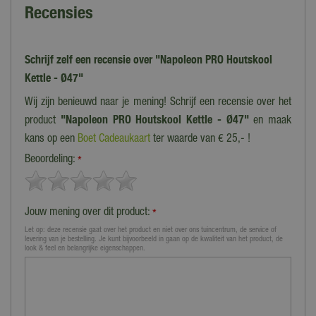
Recensies
Schrijf zelf een recensie over "Napoleon PRO Houtskool
Kettle - Ø47"
Wij zijn benieuwd naar je mening! Schrijf een recensie over het
product
"Napoleon PRO Houtskool Kettle - Ø47"
en maak
kans op een
Boet Cadeaukaart
ter waarde van € 25,- !
Beoordeling:
*
Jouw mening over dit product:
*
Let op: deze recensie gaat over het product en niet over ons tuincentrum, de service of
levering van je bestelling. Je kunt bijvoorbeeld in gaan op de kwaliteit van het product, de
look & feel en belangrijke eigenschappen.