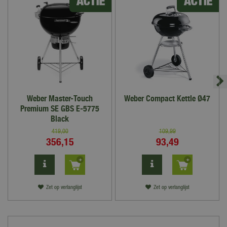
Weber Master-Touch
Weber Compact Kettle Ø47
Premium SE GBS E-5775
Black
419
,
00
109
,
99
356
,
15
93
,
49
Zet op verlanglijst
Zet op verlanglijst