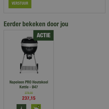
Eerder bekeken door jou
Napoleon PRO Houtskool
Kettle - Ø47
279
,
00
237
,
15