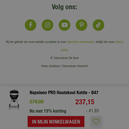
Volg ons:
Bij het gebruik van onze website accepteer je onze
algemene voorwaarden
, bekijk hier onze
privacy
policy
.
© Tuincentrum De Boet
Green Solutions
|
Tuincentrum Overzicht
Napoleon PRO Houtskool Kettle - Ø47
237
,
15
279
,
00
Nu met 15% korting
-
41
,
85