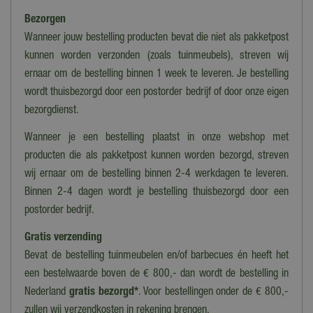
Bezorgen
Actie
15% korting
Wanneer jouw bestelling producten bevat die niet als pakketpost
kunnen worden verzonden (zoals tuinmeubels), streven wij
Materiaal
ernaar om de bestelling binnen 1 week te leveren. Je bestelling
Porselein geëmailleerd, Staal
wordt thuisbezorgd door een postorder bedrijf of door onze eigen
Materiaal rooster
bezorgdienst.
Gietijzer
Wanneer je een bestelling plaatst in onze webshop met
Kookruimte
producten die als pakketpost kunnen worden bezorgd, streven
Medium (5-10 personen)
wij ernaar om de bestelling binnen 2-4 werkdagen te leveren.
Binnen 2-4 dagen wordt je bestelling thuisbezorgd door een
Wielen
postorder bedrijf.
Ja
Gratis verzending
Serie
Bevat de bestelling tuinmeubelen en/of barbecues én heeft het
Pro
een bestelwaarde boven de € 800,- dan wordt de bestelling in
Onderstel
Nederland
gratis bezorgd*
. Voor bestellingen onder de € 800,-
Ja
zullen wij verzendkosten in rekening brengen.