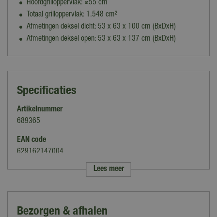
Hoofdgrilloppervlak: ⌀55 cm
Totaal grilloppervlak: 1.548 cm²
Afmetingen deksel dicht: 53 x 63 x 100 cm (BxDxH)
Afmetingen deksel open: 53 x 63 x 137 cm (BxDxH)
Specificaties
Artikelnummer
689365
EAN code
629162147004
Lees meer
Merk
Napoleon
Kleur
Bezorgen & afhalen
Zilver, Zwart