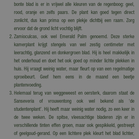
bonte blad is er in vrijwel alle kleuren van de regenboog: geel,
rood, oranje en zelfs paars. De plant kan goed tegen direct
zonlicht, dus kan prima op een plekje dichtbij een raam. Zorg
ervoor dat de grond licht vochtig blijft.
Zamioculcas, ook wel Emerald Palm genoemd. Deze sterke
kamerplant krijgt stengels van wel zestig centimeter met
leerachtig, glanzend en donkergroen blad. Hij is heel makkelijk in
het onderhoud en doet het ook goed op minder lichte plekken in
huis. Hij vraagt weinig water, maar fleurt op van een regelmatige
sproeibeurt. Geef hem eens in de maand een beetje
plantenvoeding.
Helemaal terug van weggeweest en oersterk, daarom staat de
Sanseveria of vrouwentong ook wel bekend als ‘de
studentenplant’. Hij heeft maar weinig water nodig, zo een keer in
de twee weken. De spitse, vleesachtige bladeren zijn er in
verschillende tinten effen groen, maar ook gespikkeld, gestreept
of geelgoud-gerand. Op een lichtere plek kleurt het blad lichter,