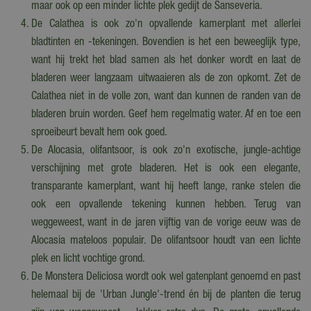
maar ook op een minder lichte plek gedijt de Sanseveria.
De Calathea is ook zo'n opvallende kamerplant met allerlei
bladtinten en -tekeningen. Bovendien is het een beweeglijk type,
want hij trekt het blad samen als het donker wordt en laat de
bladeren weer langzaam uitwaaieren als de zon opkomt. Zet de
Calathea niet in de volle zon, want dan kunnen de randen van de
bladeren bruin worden. Geef hem regelmatig water. Af en toe een
sproeibeurt bevalt hem ook goed.
De Alocasia, olifantsoor, is ook zo'n exotische, jungle-achtige
verschijning met grote bladeren. Het is ook een elegante,
transparante kamerplant, want hij heeft lange, ranke stelen die
ook een opvallende tekening kunnen hebben. Terug van
weggeweest, want in de jaren vijftig van de vorige eeuw was de
Alocasia mateloos populair. De olifantsoor houdt van een lichte
plek en licht vochtige grond.
De Monstera Deliciosa wordt ook wel gatenplant genoemd en past
helemaal bij de 'Urban Jungle'-trend én bij de planten die terug