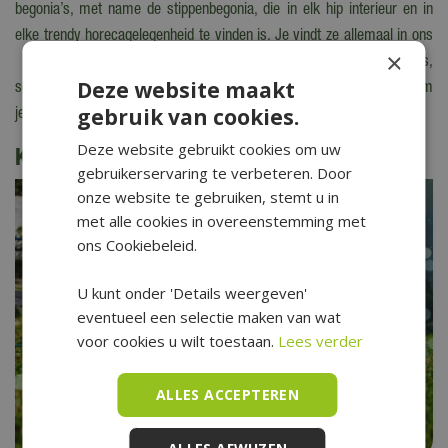
begonia’s, met name de stippenbegonia, die in elk hip interieur en in
elke trendy horecagelegenheid te vinden is. Je vindt ze allemaal in ons
×
tuincentrum in Hoogwoud, naast allerlei soorten potten, hangers,
Deze website maakt
schalen, sokkels, glazen stolpen, minivitrines en andere producten om
gebruik van cookies.
je planten mooi en eigentijds te presenteren.
Deze website gebruikt cookies om uw
Kijk ook eens naar de volgende berichten:
gebruikerservaring te verbeteren. Door
onze website te gebruiken, stemt u in
met alle cookies in overeenstemming met
ons Cookiebeleid.
U kunt onder 'Details weergeven'
eventueel een selectie maken van wat
voor cookies u wilt toestaan.
Lees verder
ALLES ACCEPTEREN