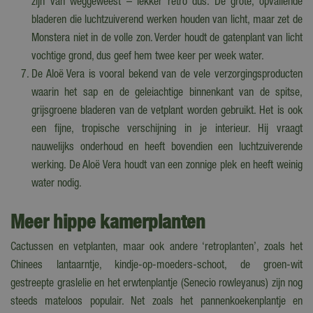
zijn van weggeweest – lekker retro dus. De grote, opvallende
bladeren die luchtzuiverend werken houden van licht, maar zet de
Monstera niet in de volle zon. Verder houdt de gatenplant van licht
vochtige grond, dus geef hem twee keer per week water.
De Aloë Vera is vooral bekend van de vele verzorgingsproducten
waarin het sap en de geleiachtige binnenkant van de spitse,
grijsgroene bladeren van de vetplant worden gebruikt. Het is ook
een fijne, tropische verschijning in je interieur. Hij vraagt
nauwelijks onderhoud en heeft bovendien een luchtzuiverende
werking. De Aloë Vera houdt van een zonnige plek en heeft weinig
water nodig.
Meer hippe kamerplanten
Cactussen en vetplanten, maar ook andere ‘retroplanten’, zoals het
Chinees lantaarntje, kindje-op-moeders-schoot, de groen-wit
gestreepte graslelie en het erwtenplantje (Senecio rowleyanus) zijn nog
steeds mateloos populair. Net zoals het pannenkoekenplantje en