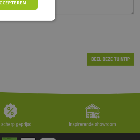
ACCEPTEREN
jd scherp geprijsd
Inspirerende showroom