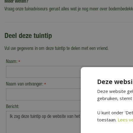
Meer weten?
Vraag onze tuinadviseurs gerust alles wat je nog meer over bodembedekke
Deel deze tuintip
Vul uw gegevens in om deze tuintip te delen met een vriend.
Naam:
*
Deze websi
Naam van ontvanger:
*
Deze website geb
gebruiken, stemt 
Bericht:
U kunt onder 'Det
toestaan.
Lees v