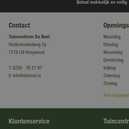
Betaal makkelijk en veilig
Contact
Openings
Tuincentrum De Boet
Maandag
Oosterboekelweg 2a
Dinsdag
1718 LN Hoogwoud
Woensdag
Donderdag
T:
0226 - 35 21 97
Vrijdag
E:
info@deboet.nl
Zaterdag
Zondag
Toon aangepast
Klantenservice
Tuincent