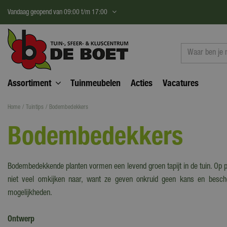
Ga
Vandaag geopend van
09:00
t/m
17:00
naar
content
Assortiment
Tuinmeubelen
Acties
Vacatures
Home
Tuintips
Bodembedekkers
Bodembedekkers
Bodembedekkende planten vormen een levend groen tapijt in de tuin. Op pla
niet veel omkijken naar, want ze geven onkruid geen kans en besch
mogelijkheden.
Ontwerp