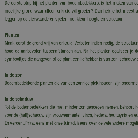
De eerste stap bij het planten van bodembedekkers, is het maken van 
moeilijke grond, waar alleen onkruid wil groeien? Dan heb je het meest a
leggen op de sierwaarde en spelen met kleur, hoogte en structuur.
Planten
Maak eerst de grond vrij van onkruid. Verbeter, indien nodig, de struct
houd de aanbevolen tussenafstanden aan. Na het planten egaliseer je de 
symbooltjes die aangeven of de plant een liefhebber is van zon, schaduw 
In de zon
Bodembedekkende planten die van een zonnige plek houden, zijn ondermeer 
In de schaduw
Tot de bodembedekkers die met minder zon genoegen nemen, behoort het 
voor de (half)schaduw zijn vrouwenmantel, vinca, hedera, houttuynia en 
En verder...Praat eens met onze tuinadviseurs over de vele andere mogel