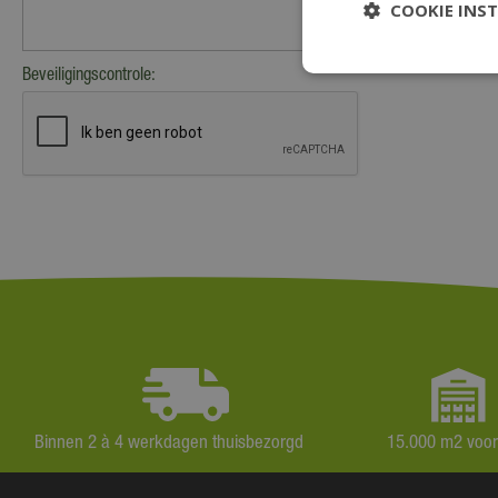
COOKIE INS
Beveiligingscontrole:
Binnen 2 à 4 werkdagen thuisbezorgd
15.000 m2 voo