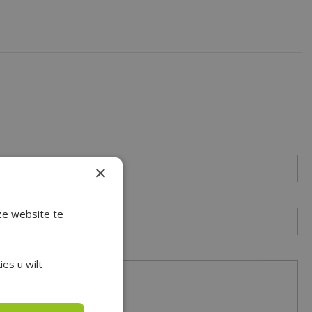
×
ze website te
es u wilt