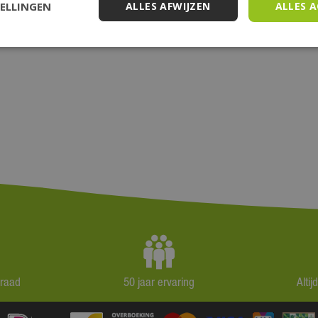
TELLINGEN
ALLES AFWIJZEN
ALLES 
rraad
50 jaar ervaring
Alti