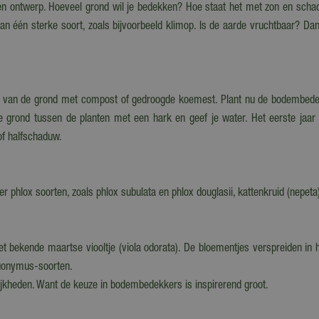
een ontwerp. Hoeveel grond wil je bedekken? Hoe staat het met zon en sch
an één sterke soort, zoals bijvoorbeeld klimop. Is de aarde vruchtbaar? Da
uur van de grond met compost of gedroogde koemest. Plant nu de bodembedek
grond tussen de planten met een hark en geef je water. Het eerste jaar zal
of halfschaduw.
phlox soorten, zoals phlox subulata en phlox douglasii, kattenkruid (nepeta)
bekende maartse viooltje (viola odorata). De bloementjes verspreiden in h
euonymus-soorten.
ijkheden. Want de keuze in bodembedekkers is inspirerend groot.