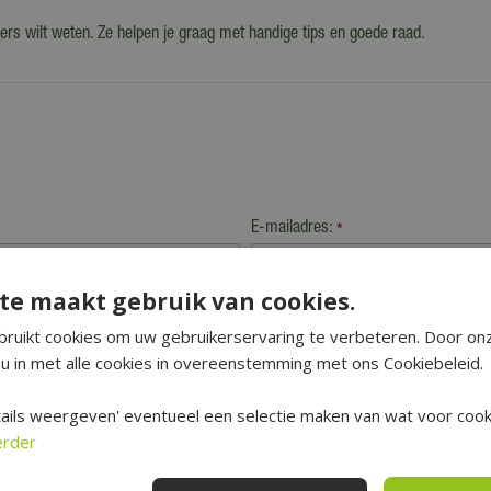
rs wilt weten. Ze helpen je graag met handige tips en goede raad.
E-mailadres:
*
te maakt gebruik van cookies.
E-mailadres van ontvanger:
*
ruikt cookies om uw gebruikerservaring te verbeteren. Door on
u in met alle cookies in overeenstemming met ons Cookiebeleid.
ails weergeven' eventueel een selectie maken van wat voor cooki
erder