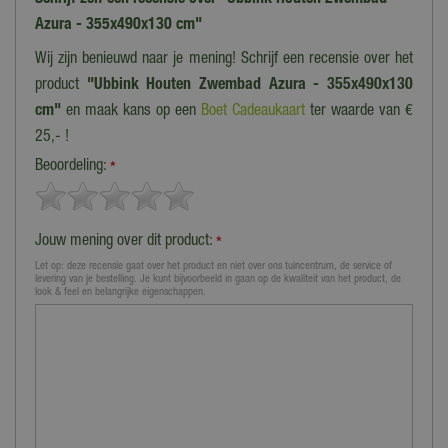
Azura - 355x490x130 cm"
Wij zijn benieuwd naar je mening! Schrijf een recensie over het
product
"Ubbink Houten Zwembad Azura - 355x490x130
cm"
en maak kans op een
Boet Cadeaukaart
ter waarde van €
25,- !
Beoordeling:
*
Jouw mening over dit product:
*
Let op: deze recensie gaat over het product en niet over ons tuincentrum, de service of
levering van je bestelling. Je kunt bijvoorbeeld in gaan op de kwaliteit van het product, de
look & feel en belangrijke eigenschappen.