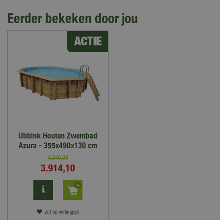
Eerder bekeken door jou
Ubbink Houten Zwembad
Azura - 355x490x130 cm
4.349
,
00
3.914
,
10
Zet op verlanglijst