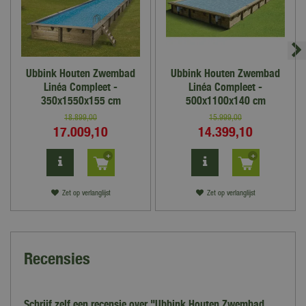
Ubbink Houten Zwembad
Ubbink Houten Zwembad
Linéa Compleet -
Linéa Compleet -
350x1550x155 cm
500x1100x140 cm
18.899
,
00
15.999
,
00
17.009
,
10
14.399
,
10
Zet op verlanglijst
Zet op verlanglijst
Recensies
Schrijf zelf een recensie over "Ubbink Houten Zwembad