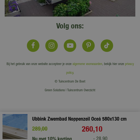
Volg ons:
Bij het gebruik van onze website accepteer je onze
algemene voorwaarden
, bekijk hier onze
privacy
policy
.
© Tuincentrum De Boet
Green Solutions
|
Tuincentrum Overzicht
Ubbink Zwembad Noppenzeil Oceá 580x130 cm
260
,
10
289
,
00
Nu met 10% korting
-
28
,
90