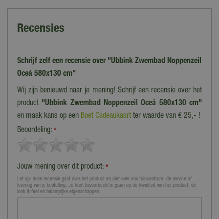
Recensies
Schrijf zelf een recensie over "Ubbink Zwembad Noppenzeil
Oceá 580x130 cm"
Wij zijn benieuwd naar je mening! Schrijf een recensie over het
product
"Ubbink Zwembad Noppenzeil Oceá 580x130 cm"
en maak kans op een
Boet Cadeaukaart
ter waarde van € 25,- !
Beoordeling:
*
Jouw mening over dit product:
*
Let op: deze recensie gaat over het product en niet over ons tuincentrum, de service of
levering van je bestelling. Je kunt bijvoorbeeld in gaan op de kwaliteit van het product, de
look & feel en belangrijke eigenschappen.