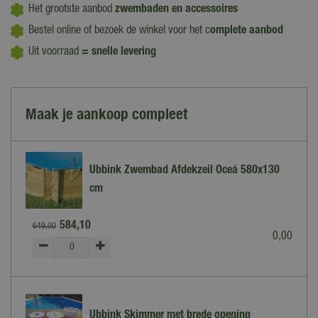
Het grootste aanbod
zwembaden en accessoires
Bestel online of bezoek de winkel voor het c
omplete aanbod
Uit voorraad
= snelle levering
Maak je aankoop compleet
Ubbink Zwembad Afdekzeil Oceá 580x130
cm
584
,
10
649
,
00
0
,
00
Ubbink Skimmer met brede opening