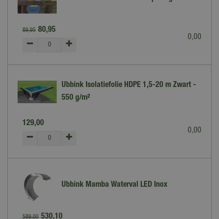
80
,
95
89
,
95
0
,
00
Ubbink Isolatiefolie HDPE 1,5-20 m Zwart -
550 g/m²
129
,
00
0
,
00
Ubbink Mamba Waterval LED Inox
530
,
10
589
,
00