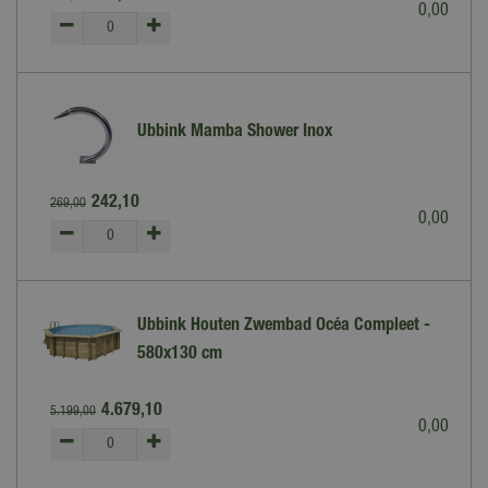
0
,
00
Ubbink Mamba Shower Inox
242
,
10
269
,
00
0
,
00
Ubbink Houten Zwembad Océa Compleet -
580x130 cm
4.679
,
10
5.199
,
00
0
,
00