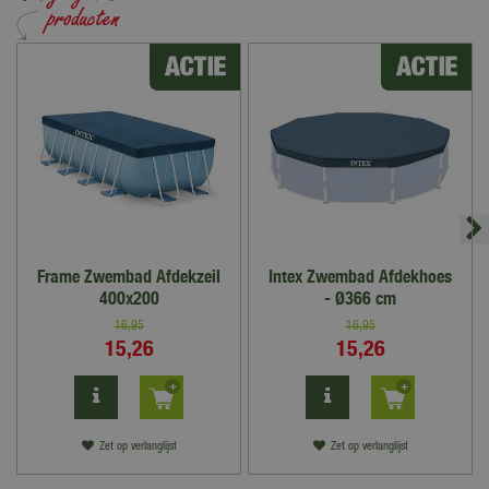
Frame Zwembad Afdekzeil
Intex Zwembad Afdekhoes
400x200
- Ø366 cm
16
,
95
16
,
95
15
,
26
15
,
26
Zet op verlanglijst
Zet op verlanglijst