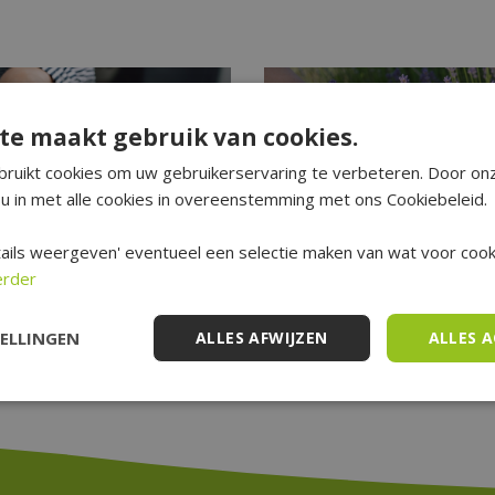
te maakt gebruik van cookies.
ruikt cookies om uw gebruikerservaring te verbeteren. Door on
u in met alle cookies in overeenstemming met ons Cookiebeleid.
ails weergeven' eventueel een selectie maken van wat voor cooki
erder
voor kamerplanten in de
Tuin- en balkontips voor 
TELLINGEN
ALLES AFWIJZEN
ALLES 
Gepubliceerd op
31 juli 2026
augustus 2026