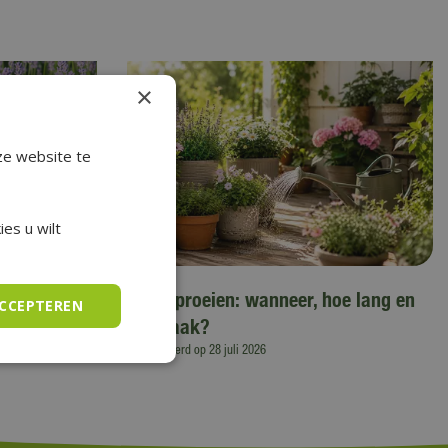
×
ze website te
es u wilt
augustus
Tuin sproeien: wanneer, hoe lang en
ACCEPTEREN
hoe vaak?
Gepubliceerd op
28 juli 2026