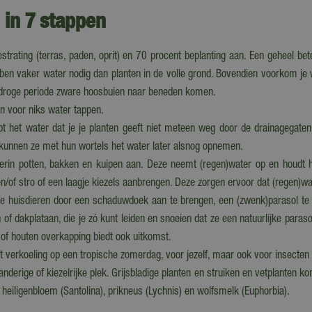
 in 7 stappen
strating (terras, paden, oprit) en 70 procent beplanting aan. Een geheel bete
bben vaker water nodig dan planten in de volle grond. Bovendien voorkom je
n droge periode zware hoosbuien naar beneden komen.
en voor niks water tappen.
oopt het water dat je je planten geeft niet meteen weg door de drainagega
jn kunnen ze met hun wortels het water later alsnog opnemen.
nderin potten, bakken en kuipen aan. Deze neemt (regen)water op en houdt h
en/of stro of een laagje kiezels aanbrengen. Deze zorgen ervoor dat (regen)
e huisdieren door een schaduwdoek aan te brengen, een (zwenk)parasol te pl
dakplataan, die je zó kunt leiden en snoeien dat ze een natuurlijke para
of houten overkapping biedt ook uitkomst.
 verkoeling op een tropische zomerdag, voor jezelf, maar ook voor insecten e
derige of kiezelrijke plek. Grijsbladige planten en struiken en vetplanten k
 heiligenbloem (Santolina), prikneus (Lychnis) en wolfsmelk (Euphorbia).