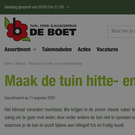
Ga
Vandaag geopend van
09:00
t/m
21:00
naar
content
Assortiment
Tuinmeubelen
Acties
Vacatures
Home
Nieuws
Maak de tuin hitte- en droogtebestendig
Maak de tuin hitte- e
Gepubliceerd op
11 augustus 2020
Het klimaat verandert merkbaar. We krijgen in de zomer steeds vaker te
zuinig om te gaan met water, door onder andere de tuin niet te sproeien 
waarmee je de tuin én jezelf tijdens een hittegolf fris en fruitig houdt.