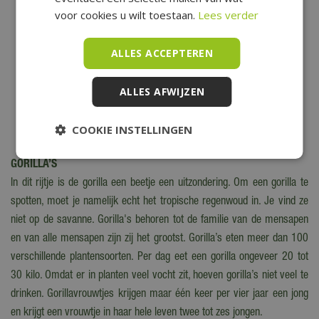
voor cookies u wilt toestaan.
Lees verder
ALLES ACCEPTEREN
ALLES AFWIJZEN
COOKIE INSTELLINGEN
GORILLA’S
In dit rijtje is de gorilla een beetje een uitzondering. Om een gorilla te
spotten, moet je namelijk echt het tropische regenwoud in. Je vind ze
niet op de savanne. Gorilla's behoren tot de familie van de mensapen
en van alle mensapen zijn zij het grootst.
Gorilla’s eten meer dan 100
verschillende plantensoorten. Per dag eet een gorilla ongeveer 20 tot
30 kilo. Omdat er in planten veel vocht zit, hoeven gorilla’s niet veel te
drinken. Gorillavrouwtjes krijgen maar één keer per vier jaar een jong
en krijgt een vrouwtje in haar hele leven twee tot zes jongen.