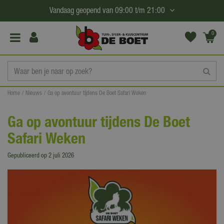
G
Vandaag geopend van
09:00
t/m
21:00
a
n
0
(€0,
a
00)
a
r
c
Home
Nieuws
Ga op avontuur tijdens De Boet Safari Weken
o
n
Ga op avontuur tijdens De Boet
t
Safari Weken
e
n
Gepubliceerd op
2 juli 2026
t