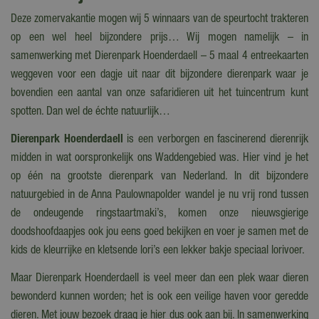
Deze zomervakantie mogen wij 5 winnaars van de speurtocht trakteren
op een wel heel bijzondere prijs… Wij mogen namelijk – in
samenwerking met Dierenpark Hoenderdaell – 5 maal 4 entreekaarten
weggeven voor een dagje uit naar dit bijzondere dierenpark waar je
bovendien een aantal van onze safaridieren uit het tuincentrum kunt
spotten. Dan wel de échte natuurlijk…
Dierenpark Hoenderdaell
is een verborgen en fascinerend dierenrijk
midden in wat oorspronkelijk ons Waddengebied was. Hier vind je het
op één na grootste dierenpark van Nederland. In dit bijzondere
natuurgebied in de Anna Paulownapolder wandel je nu vrij rond tussen
de ondeugende ringstaartmaki’s, komen onze nieuwsgierige
doodshoofdaapjes ook jou eens goed bekijken en voer je samen met de
kids de kleurrijke en kletsende lori’s een lekker bakje speciaal lorivoer.
Maar Dierenpark Hoenderdaell is veel meer dan een plek waar dieren
bewonderd kunnen worden; het is ook een veilige haven voor geredde
dieren. Met jouw bezoek draag je hier dus ook aan bij. In samenwerking