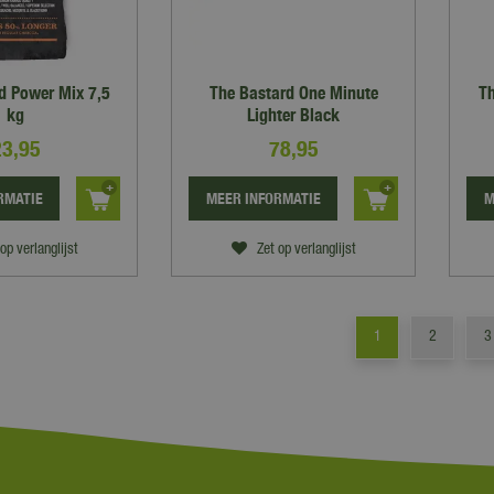
d Power Mix 7,5
The Bastard One Minute
Th
kg
Lighter Black
23
,
95
78
,
95
RMATIE
MEER INFORMATIE
M
op verlanglijst
Zet op verlanglijst
1
2
3