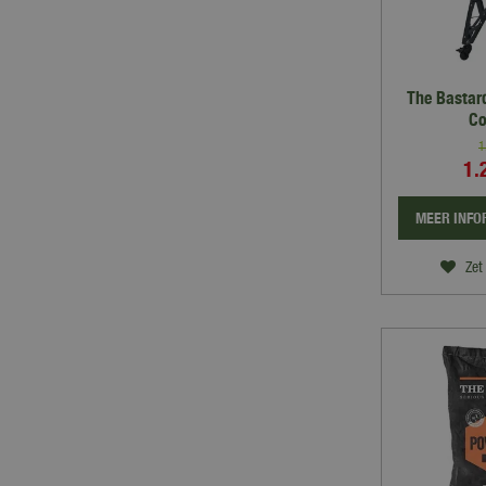
The Bastar
Co
1
1.
MEER INFO
Zet 