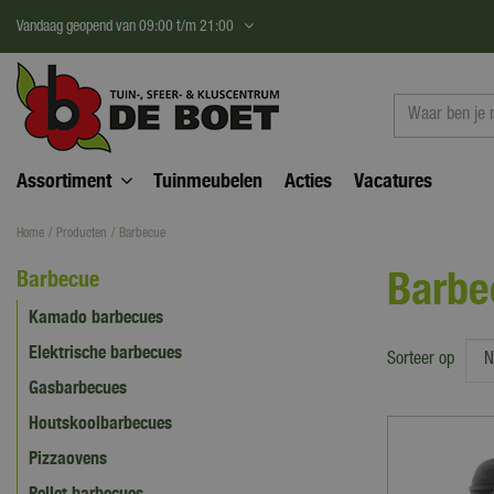
Ga
Vandaag geopend van
09:00
t/m
21:00
naar
content
Assortiment
Tuinmeubelen
Acties
Vacatures
Home
Producten
Barbecue
Barbe
Barbecue
Kamado barbecues
Elektrische barbecues
Sorteer op
Gasbarbecues
Houtskoolbarbecues
Pizzaovens
Pellet barbecues