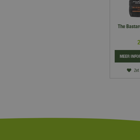
The Bastar
MEER INFO
Zet 