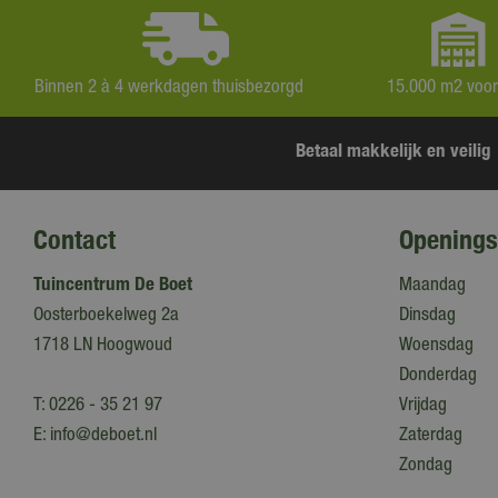
Binnen 2 à 4 werkdagen thuisbezorgd
15.000 m2 voo
Betaal makkelijk en veilig
Contact
Openings
Tuincentrum De Boet
Maandag
Oosterboekelweg 2a
Dinsdag
1718 LN Hoogwoud
Woensdag
Donderdag
T:
0226 - 35 21 97
Vrijdag
E:
info@deboet.nl
Zaterdag
Zondag