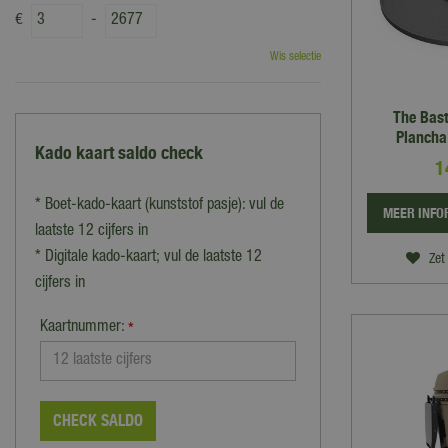
€
-
Wis selectie
The Bas
Plancha
Kado kaart saldo check
1
* Boet-kado-kaart (kunststof pasje): vul de
MEER INFO
laatste 12 cijfers in
* Digitale kado-kaart; vul de laatste 12
Zet 
cijfers in
Kaartnummer:
*
CHECK SALDO