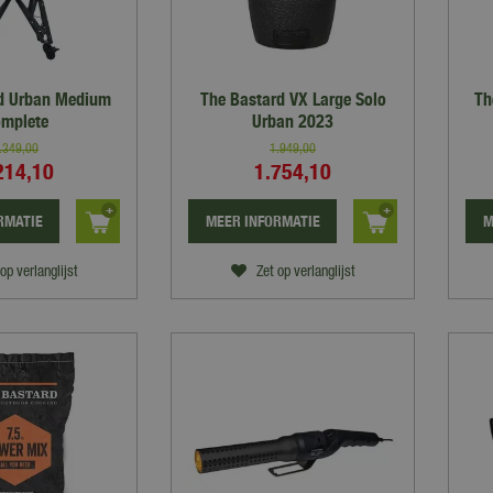
d Urban Medium
The Bastard VX Large Solo
Th
mplete
Urban 2023
.349
,
00
1.949
,
00
214
,
10
1.754
,
10
RMATIE
MEER INFORMATIE
M
op verlanglijst
Zet op verlanglijst