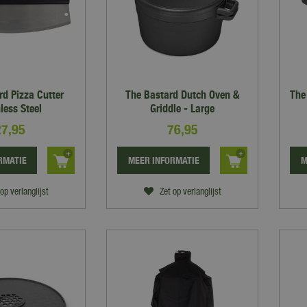
rd Pizza Cutter
The Bastard Dutch Oven &
The
less Steel
Griddle - Large
27
,
95
76
,
95
RMATIE
MEER INFORMATIE
M
op verlanglijst
Zet op verlanglijst