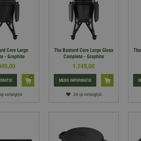
ard Core Large
The Bastard Core Large Gloss
The
e - Graphite
Complete - Graphite
849
,
00
1.749
,
00
RMATIE
MEER INFORMATIE
M
op verlanglijst
Zet op verlanglijst