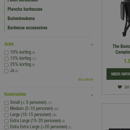
Plancha barbecues
Buitenkeukens
Barbecue accessoires
Actie
The Bast
Complet
10% korting
(9)
15% korting
1.
(11)
25% korting
(6)
Ja
(2)
MEER INFO
Wis selectie
Zet 
Kookruimte
Small (< 5 personen)
(11)
Medium (5-10 personen)
(33)
Large (10-15 personen)
(30)
Extra Large (15-20 personen)
(6)
Extra Extra Large (>20 personen)
(2)