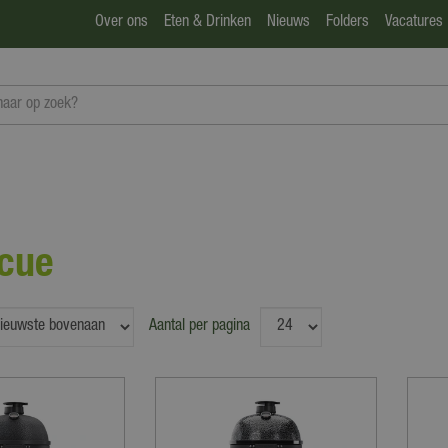
Over ons
Eten & Drinken
Nieuws
Folders
Vacatures
cue
Aantal per pagina