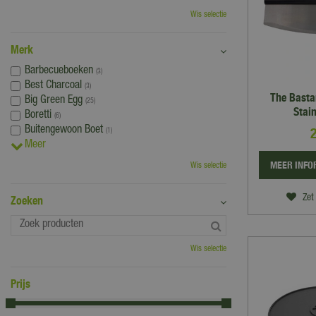
Wis selectie
Merk
Barbecueboeken
(3)
Best Charcoal
(3)
The Basta
Big Green Egg
(25)
Stain
Boretti
(6)
Buitengewoon Boet
(1)
Meer
MEER INFO
Wis selectie
Zet 
Zoeken
Wis selectie
Prijs