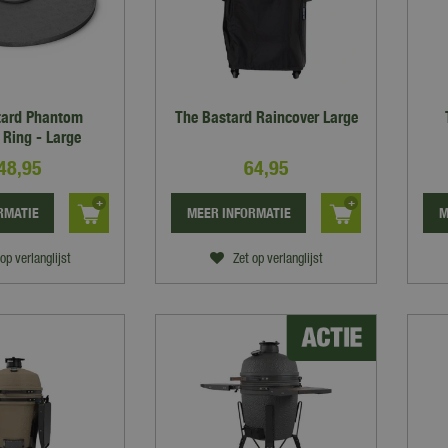
tard Phantom
The Bastard Raincover Large
 Ring - Large
48
,
95
64
,
95
RMATIE
MEER INFORMATIE
M
op verlanglijst
Zet op verlanglijst