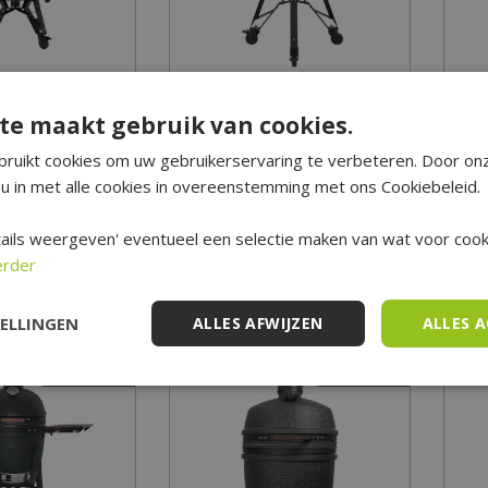
ard PRO Large
The Bastard VX Medium
te maakt gebruik van cookies.
 - Desert Sand
1.699
,
00
ruikt cookies om uw gebruikerservaring te verbeteren. Door on
399
,
00
1.529
,
10
u in met alle cookies in overeenstemming met ons Cookiebeleid.
RMATIE
MEER INFORMATIE
M
ails weergeven' eventueel een selectie maken van wat voor cooki
erder
op verlanglijst
Zet op verlanglijst
TELLINGEN
ALLES AFWIJZEN
ALLES 