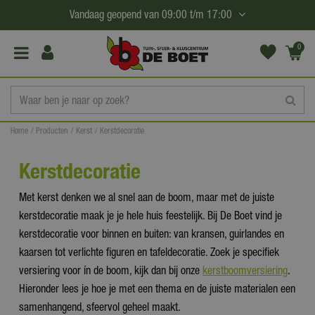
G
Vandaag geopend van
09:00
t/m
17:00
a
n
0
(€0,
a
00)
a
r
c
Home
Producten
Kerst
Kerstdecoratie
o
n
Kerstdecoratie
t
e
Met kerst denken we al snel aan de boom, maar met de juiste
n
kerstdecoratie maak je je hele huis feestelijk. Bij De Boet vind je
t
kerstdecoratie voor binnen en buiten: van kransen, guirlandes en
kaarsen tot verlichte figuren en tafeldecoratie. Zoek je specifiek
versiering voor ín de boom, kijk dan bij onze
kerstboomversiering
.
Hieronder lees je hoe je met een thema en de juiste materialen een
samenhangend, sfeervol geheel maakt.