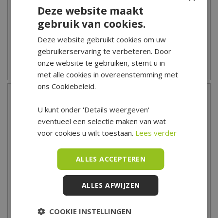
Deze website maakt
Rood
Wit
gebruik van cookies.
8
,
49
8
,
49
Deze website gebruikt cookies om uw
gebruikerservaring te verbeteren. Door
onze website te gebruiken, stemt u in
Zet op verlanglijst
Zet op verlanglijst
met alle cookies in overeenstemming met
ons Cookiebeleid.
U kunt onder 'Details weergeven'
eventueel een selectie maken van wat
voor cookies u wilt toestaan.
Lees verder
ALLES ACCEPTEREN
ALLES AFWIJZEN
Spaas Rustieke
Spaas Rustieke
Cilinderkaars Ø8x11 cm -
Cilinderkaars Ø8x11 cm -
Donkerblauw
Beige
COOKIE INSTELLINGEN