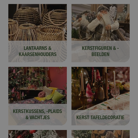
LANTAARNS &
KERSTFIGUREN & -
KAARSENHOUDERS
BEELDEN
KERSTKUSSENS, -PLAIDS
& VACHTJES
KERST TAFELDECORATIE