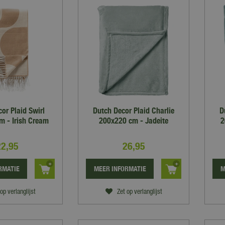
or Plaid Swirl
Dutch Decor Plaid Charlie
D
m - Irish Cream
200x220 cm - Jadeite
2
22
,
95
26
,
95
RMATIE
MEER INFORMATIE
M
op verlanglijst
Zet op verlanglijst