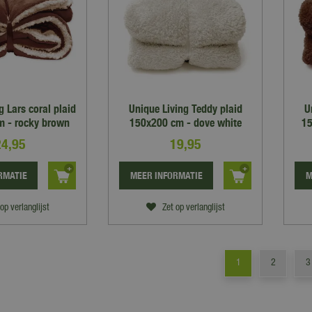
g Lars coral plaid
Unique Living Teddy plaid
U
 - rocky brown
150x200 cm - dove white
15
24
,
95
19
,
95
RMATIE
MEER INFORMATIE
M
op verlanglijst
Zet op verlanglijst
1
2
3