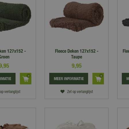
eken 127x152 -
Fleece Deken 127x152 -
Fle
Groen
Taupe
9
,
95
9
,
95
RMATIE
MEER INFORMATIE
M
op verlanglijst
Zet op verlanglijst