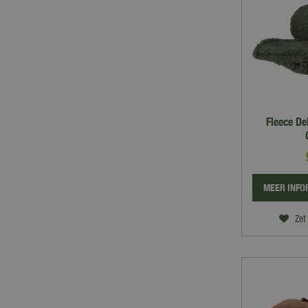
Fleece D
MEER INFO
Zet 