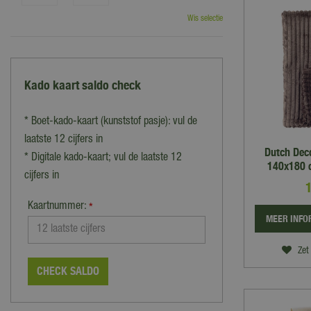
Wis selectie
Kado kaart saldo check
* Boet-kado-kaart (kunststof pasje): vul de
laatste 12 cijfers in
Dutch Dec
* Digitale kado-kaart; vul de laatste 12
140x180 c
cijfers in
Kaartnummer:
*
MEER INFO
Zet 
CHECK SALDO