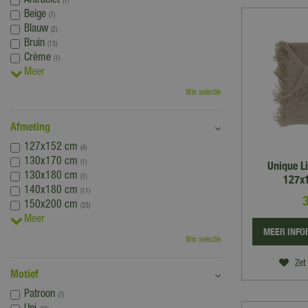
Antraciet
(1)
Beige
(7)
Blauw
(2)
Bruin
(15)
Crème
(1)
Meer
Wis selectie
Afmeting
127x152 cm
(4)
130x170 cm
(1)
Unique Li
130x180 cm
127x1
(1)
140x180 cm
(11)
150x200 cm
(33)
Meer
MEER INFO
Wis selectie
Zet 
Motief
Patroon
(7)