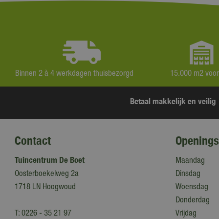
Binnen 2 à 4 werkdagen thuisbezorgd
15.000 m2 voo
Betaal makkelijk en veilig
Contact
Openings
Tuincentrum De Boet
Maandag
Oosterboekelweg 2a
Dinsdag
1718 LN Hoogwoud
Woensdag
Donderdag
T:
0226 - 35 21 97
Vrijdag