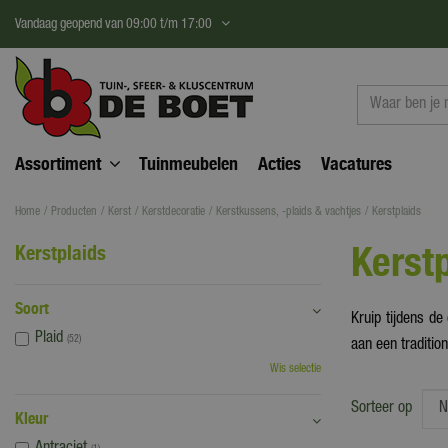
Ga
Vandaag geopend van
09:00
t/m
17:00
naar
content
Assortiment
Tuinmeubelen
Acties
Vacatures
Home
Producten
Kerst
Kerstdecoratie
Kerstkussens, -plaids & vachtjes
Kerstplaids
Kerst
Kerstplaids
Soort
Kruip tijdens de
Plaid
(52)
aan een tradition
Wis selectie
Sorteer op
Kleur