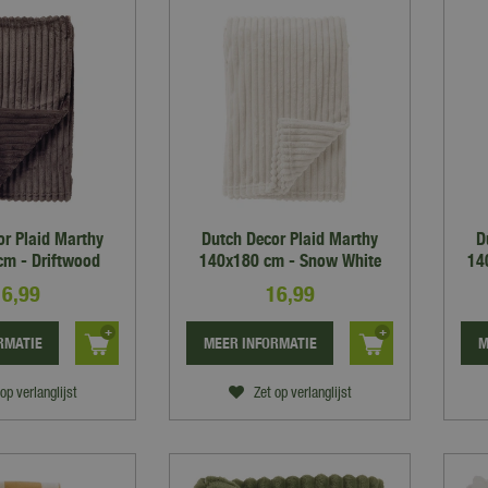
or Plaid Marthy
Dutch Decor Plaid Marthy
D
m - Driftwood
140x180 cm - Snow White
14
16
,
99
16
,
99
RMATIE
MEER INFORMATIE
M
op verlanglijst
Zet op verlanglijst