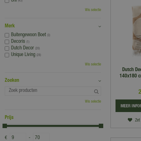
Uni
(45)
Wis selectie
Merk
Buitengewoon Boet
(3)
Decoris
(1)
Dutch Decor
(20)
Unique Living
(28)
Wis selectie
Dutch Dec
140x180 c
Zoeken
Wis selectie
MEER INFO
Prijs
Zet 
€
-