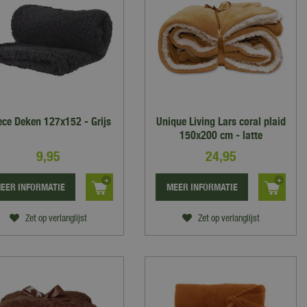
ece Deken 127x152 - Grijs
Unique Living Lars coral plaid
150x200 cm - latte
9
,
95
24
,
95
EER INFORMATIE
MEER INFORMATIE
Zet op verlanglijst
Zet op verlanglijst