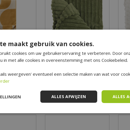
te maakt gebruik van cookies.
ruikt cookies om uw gebruikerservaring te verbeteren. Door on
or Plaid Swirl
Unique Living Plaid Lex
u in met alle cookies in overeenstemming met ons Cookiebeleid.
cm - Chai Tea
150x200 - Winter Green
22
,
95
22
,
50
ails weergeven' eventueel een selectie maken van wat voor cooki
erder
RMATIE
MEER INFORMATIE
M
TELLINGEN
ALLES AFWIJZEN
ALLES 
op verlanglijst
Zet op verlanglijst