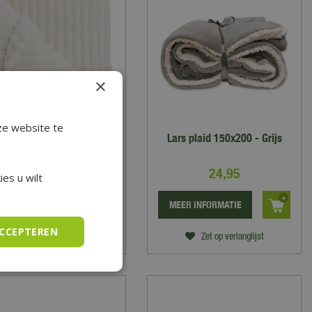
×
ze website te
Unique Living Plaid Lex
Lars plaid 150x200 - Grijs
150x200 - Dove White
22
,
50
24
,
95
es u wilt
EER INFORMATIE
MEER INFORMATIE
ACCEPTEREN
Zet op verlanglijst
Zet op verlanglijst