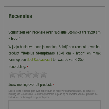
Recensies
Schrijf zelf een recensie over "Bolsius Stompkaars 15x8 cm
- Ivoor"
Wij zijn benieuwd naar je mening! Schrijf een recensie over het
product
"Bolsius Stompkaars 15x8 cm - Ivoor"
en maak
kans op een
Boet Cadeaukaart
ter waarde van € 25,- !
Beoordeling:
*
Jouw mening over dit product:
*
Let op: deze recensie gaat over het product en niet over ons tuincentrum, de service of
levering van je bestelling. Je kunt bijvoorbeeld in gaan op de kwaliteit van het product, de
look & feel en belangrijke eigenschappen.