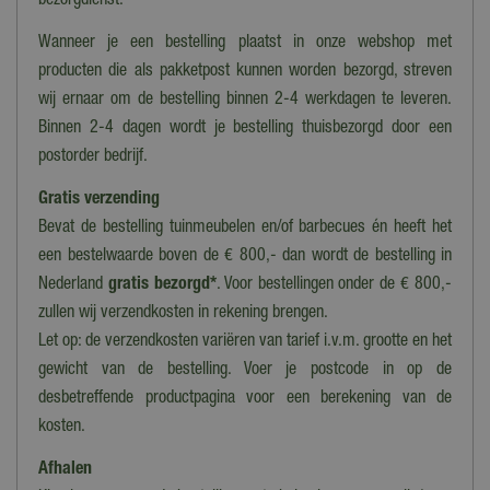
bezorgdienst.
Paraffine
Wanneer je een bestelling plaatst in onze webshop met
Afmeting
producten die als pakketpost kunnen worden bezorgd, streven
Ø8x15 cm
wij ernaar om de bestelling binnen 2-4 werkdagen te leveren.
Binnen 2-4 dagen wordt je bestelling thuisbezorgd door een
Hoogte
postorder bedrijf.
15-20 cm
Gratis verzending
Branduren
Bevat de bestelling tuinmeubelen en/of barbecues én heeft het
67
een bestelwaarde boven de € 800,- dan wordt de bestelling in
Diameter/Lengte
Nederland
gratis bezorgd*
. Voor bestellingen onder de € 800,-
5-10 cm
zullen wij verzendkosten in rekening brengen.
Let op: de verzendkosten variëren van tarief i.v.m. grootte en het
gewicht van de bestelling. Voer je postcode in op de
desbetreffende productpagina voor een berekening van de
kosten.
Afhalen