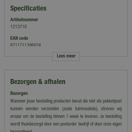
Specificaties
Artikelnummer
1213710
EAN code
8711711396024
Lees meer
Merk
Bolsius
Categorie
Bezorgen & afhalen
Stompkaars
Bezorgen
Soort
Stompkaars
Wanneer jouw bestelling producten bevat die niet als pakketpost
kunnen worden verzonden (zoals tuinmeubels), streven wij
Kleur
ernaar om de bestelling binnen 1 week te leveren. Je bestelling
Ivoor
wordt thuisbezorgd door een postorder bedrijf of door onze eigen
Materiaal