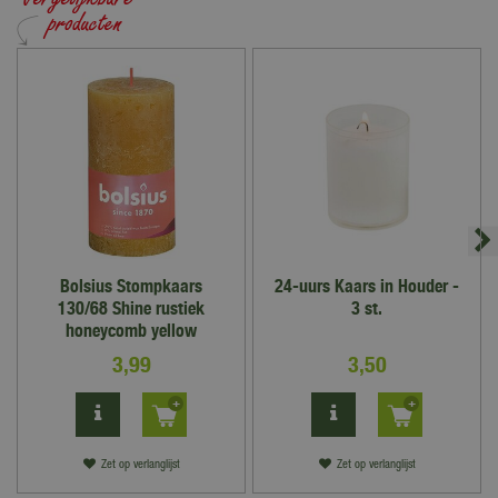
Bolsius Stompkaars
24-uurs Kaars in Houder -
130/68 Shine rustiek
3 st.
honeycomb yellow
3
,
99
3
,
50
Zet op verlanglijst
Zet op verlanglijst