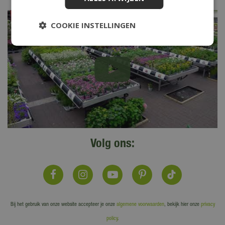
COOKIE INSTELLINGEN
Volg ons:
Bij het gebruik van onze website accepteer je onze
algemene voorwaarden
, bekijk hier onze
privacy
policy
.