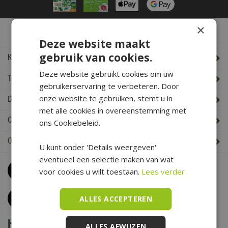
×
De Boet Service
Deze website maakt
gebruik van cookies.
Klantenservice
Deze website gebruikt cookies om uw
Tuincentrum De Boet
gebruikerservaring te verbeteren. Door
onze website te gebruiken, stemt u in
De Boet klantenkaart
met alle cookies in overeenstemming met
Cadeaukaart saldo check
ons Cookiebeleid.
Openingstijden & Contact
U kunt onder 'Details weergeven'
eventueel een selectie maken van wat
Bel
0226 352 197
voor cookies u wilt toestaan.
Lees verder
(maandag t/m zaterdag van 09.00 t/m 17.00 uur)
Klantenservice
ALLES ACCEPTEREN
Het is voorjaar bij De Boet
ALLES AFWIJZEN