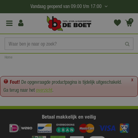
G
Vandaag geopend van
09:00
t/m
17:00
a
n
0
(€0,
a
00)
a
r
c
Home
o
n
t
x
Fout!
De opgevraagde productpagina is tijdelijk uitgeschakeld.
e
Ga terug naar het
overzicht
.
n
t
Betaal makkelijk en veilig