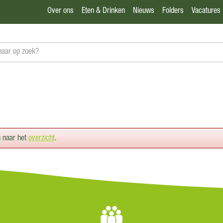
Over ons
Eten & Drinken
Nieuws
Folders
Vacatures
g naar het
overzicht
.