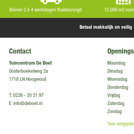
Binnen 2 à 4 werkdagen thuisbezorgd
15.000 m2 voo
Betaal makkelijk en veilig
Contact
Openings
Tuincentrum De Boet
Maandag
Oosterboekelweg 2a
Dinsdag
1718 LN Hoogwoud
Woensdag
Donderdag
T:
0226 - 35 21 97
Vrijdag
E:
info@deboet.nl
Zaterdag
Zondag
Toon aangepast