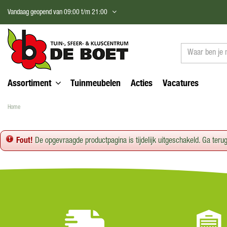
Ga
Vandaag geopend van
09:00
t/m
21:00
naar
content
Assortiment
Tuinmeubelen
Acties
Vacatures
Home
Fout!
De opgevraagde productpagina is tijdelijk uitgeschakeld. Ga teru