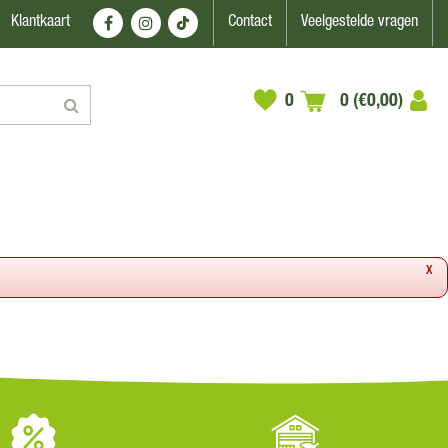
Klantkaart
Contact
Veelgestelde vragen
0 (€0,00)
x