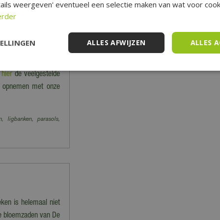
ails weergeven' eventueel een selectie maken van wat voor cooki
erder
 en worden dus niet
 vervoeren producten.
TELLINGEN
ALLES AFWIJZEN
ALLES 
niet verzonden' staan
e
hier
de veelgestelde
act opnemen met onze
n, ligbanken, parasols,
eken is helemaal niet
 de bloemzaden van De