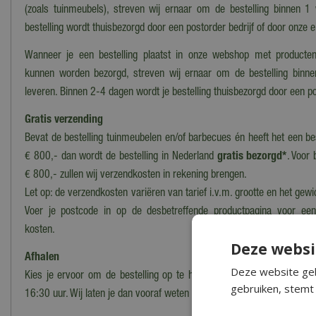
(zoals tuinmeubels), streven wij ernaar om de bestelling binnen 1
bestelling wordt thuisbezorgd door een postorder bedrijf of door onze 
Wanneer je een bestelling plaatst in onze webshop met producten
kunnen worden bezorgd, streven wij ernaar om de bestelling binn
leveren. Binnen 2-4 dagen wordt je bestelling thuisbezorgd door een po
Gratis verzending
Bevat de bestelling tuinmeubelen en/of barbecues én heeft het een b
€ 800,- dan wordt de bestelling in Nederland
gratis bezorgd*
. Voor 
€ 800,- zullen wij verzendkosten in rekening brengen.
Let op: de verzendkosten variëren van tarief i.v.m. grootte en het gewi
Voer je postcode in op de desbetreffende productpagina voor ee
kosten.
Deze websi
Afhalen
Deze website geb
Kies je ervoor om de bestelling op te halen in ons magazijn/onze wi
gebruiken, stemt 
16:30 uur. Wij laten je dan vooraf weten wanneer en waar de bestelling