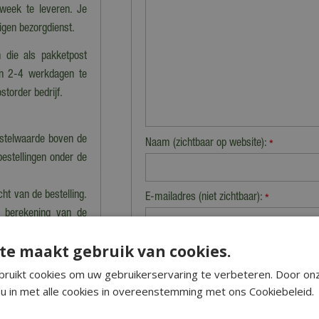
 week te leveren. Je
eigen bezorgdienst.
 die als pakketpost
en 2-4 werkdagen te
storder bedrijf.
estelwaarde boven de
Naam (zichtbaar op website):
*
bestellingen onder de
cht van de bestelling.
E-mailadres (niet zichtbaar):
*
n berekening van de
te maakt gebruik van cookies.
Beveiligingscontrole:
ruikt cookies om uw gebruikerservaring te verbeteren. Door on
nkel dan kan dat tot
u in met alle cookies in overeenstemming met ons Cookiebeleid.
 precies klaarstaat.