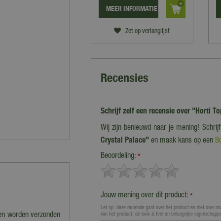
MEER INFORMATIE
Zet op verlanglijst
Recensies
Schrijf zelf een recensie over "Horti T
Wij zijn benieuwd naar je mening! Schrij
Crystal Palace"
en maak kans op een
B
Beoordeling:
*
Jouw mening over dit product:
*
Let op: deze recensie gaat over het product en niet over ons
nen worden verzonden
van het product, de look & feel en belangrijke eigenschapp