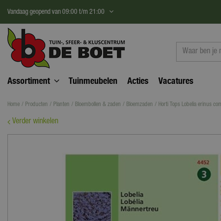
Ga
Vandaag geopend van
09:00
t/m
21:00
naar
content
Assortiment
Tuinmeubelen
Acties
Vacatures
Home
Producten
Planten
Bloembollen & zaden
Bloemzaden
Horti Tops Lobelia erinus co
Verder winkelen