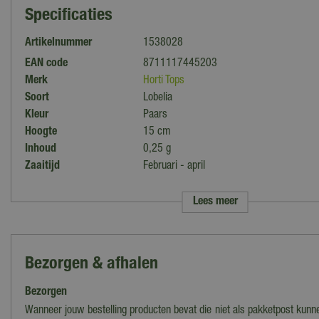
Specificaties
Artikelnummer
1538028
EAN code
8711117445203
Merk
Horti Tops
Soort
Lobelia
Kleur
Paars
Hoogte
15 cm
Inhoud
0,25 g
Zaaitijd
Februari - april
Standplaats
Zon
Maximale groeihoogte
15 cm
Lees meer
Bloeiperiode
Juni - oktober
Bloeitype
Eenjarig
Bezorgen & afhalen
Bezorgen
Wanneer jouw bestelling producten bevat die niet als pakketpost kun