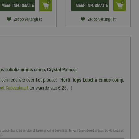
MEER INFORMATIE
MEER INFORMATIE
Zet op verlanglijst
Zet op verlanglijst
ops Lobelia erinus comp. Crystal Palace"
f een recensie over het product
"Horti Tops Lobelia erinus comp.
oet Cadeaukaart
ter waarde van € 25,- !
 tuincentrum, de service of levering van je bestelling. Je kunt bijvoorbeeld in gaan op de kwaliteit
en.