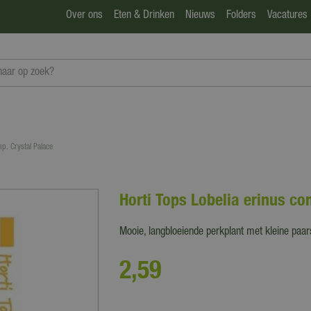
Over ons
Eten & Drinken
Nieuws
Folders
Vacatures
mp. Crystal Palace
Horti Tops Lobelia erinus co
Mooie, langbloeiende perkplant met kleine paa
2
,
59