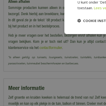
U kunt onder 'Det
Alleen afhalen
toestaan.
Lees v
Sommige producten kunnen alleen in onze winkel worden afgehaald
bezorgd. Denk hierbij aan breekbare, kwetsbare, zware of moeilijk te
COOKIE INS
In dit geval zie je de tekst 'dit product kan alleen worden opgehaald, 
bij het product en in het bestelproces.
Heb je meer vragen over het bestellen, bezorgen en/of afhalen kun j
vragen bekijken. Kom je er toch niet uit? Dan kun je altijd cont
klantenservice via het
contactformulier
.
*Is alleen geldig op tuinsets, loungesets, tuinstoelen, tuintafels, tuinbanke
parasolvoeten, tuinmeubel beschermhoezen en barbecues.
Meer informatie
Zelf groente en kruiden kweken is helemaal de trend van nu! Zelf kw
moeilijk en kan op elk plekje in de tuin, balkon of binnen. Creëer met