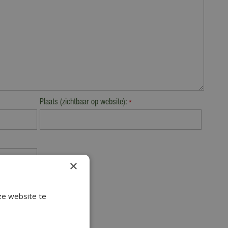
Plaats (zichtbaar op website):
*
×
ze website te