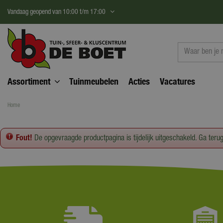
Ga
Vandaag geopend van
10:00
t/m
17:00
naar
content
Assortiment
Tuinmeubelen
Acties
Vacatures
Home
Fout!
De opgevraagde productpagina is tijdelijk uitgeschakeld. Ga teru