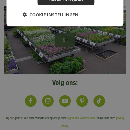
COOKIE INSTELLINGEN
Volg ons:
Bij het gebruik van onze website accepteer je onze
algemene voorwaarden
, bekijk hier onze
privacy
policy
.