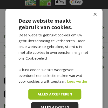
×
De Boet Service
Deze website maakt
gebruik van cookies.
Klantenservice
Deze website gebruikt cookies om uw
Tuincentrum De Boet
gebruikerservaring te verbeteren. Door
onze website te gebruiken, stemt u in
De Boet klantenkaart
met alle cookies in overeenstemming met
Cadeaukaart saldo check
ons Cookiebeleid.
Openingstijden & Contact
U kunt onder 'Details weergeven'
eventueel een selectie maken van wat
Bel
0226 352 197
voor cookies u wilt toestaan.
Lees verder
(maandag t/m zaterdag van 09.00 t/m 17.00 uur)
Klantenservice
ALLES ACCEPTEREN
Het is voorjaar bij De Boet
ALLES AFWIJZEN