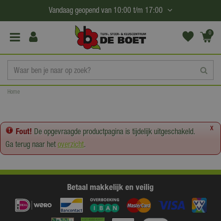
G
Vandaag geopend van
10:00
t/m
17:00
a
n
0
(€0,
a
00)
a
r
c
Home
o
n
t
x
Fout!
De opgevraagde productpagina is tijdelijk uitgeschakeld.
e
Ga terug naar het
overzicht
.
n
t
Betaal makkelijk en veilig