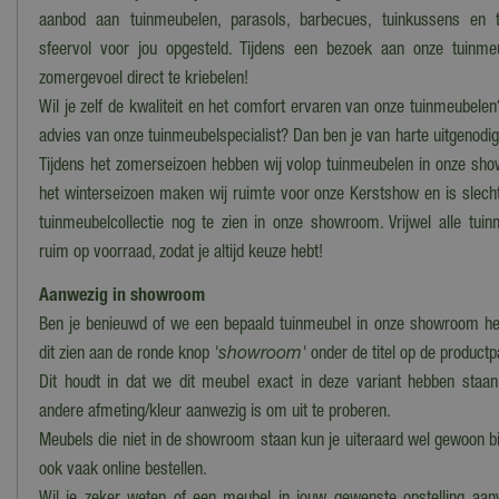
aanbod aan tuinmeubelen, parasols, barbecues, tuinkussens en t
sfeervol voor jou opgesteld. Tijdens een bezoek aan onze tuinme
zomergevoel direct te kriebelen!
Wil je zelf de kwaliteit en het comfort ervaren van onze tuinmeubelen
advies van onze tuinmeubelspecialist? Dan ben je van harte uitgenod
Tijdens het zomerseizoen hebben wij volop tuinmeubelen in onze sho
het winterseizoen maken wij ruimte voor onze Kerstshow en is slech
tuinmeubelcollectie nog te zien in onze showroom. Vrijwel alle tui
ruim op voorraad, zodat je altijd keuze hebt!
Aanwezig in showroom
Ben je benieuwd of we een bepaald tuinmeubel in onze showroom he
dit zien aan de ronde knop
'showroom'
onder de titel op de product
Dit houdt in dat we dit meubel exact in deze variant hebben staan
andere afmeting/kleur aanwezig is om uit te proberen.
Meubels die niet in de showroom staan kun je uiteraard wel gewoon bi
ook vaak online bestellen.