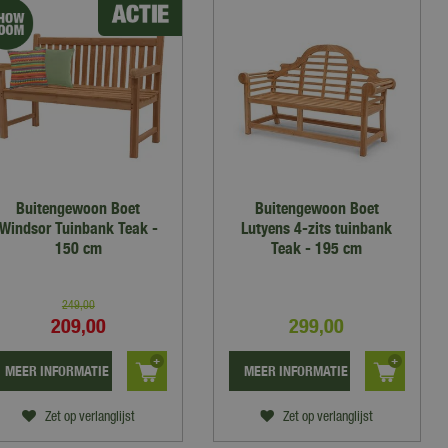
Buitengewoon Boet
Buitengewoon Boet
Windsor Tuinbank Teak -
Lutyens 4-zits tuinbank
150 cm
Teak - 195 cm
249
,
00
209
,
00
299
,
00
MEER INFORMATIE
MEER INFORMATIE
Zet op verlanglijst
Zet op verlanglijst