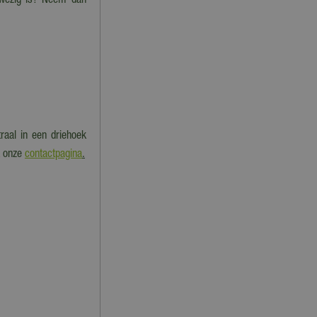
nwezig is? Neem dan
raal in een driehoek
k onze
contactpagina
.