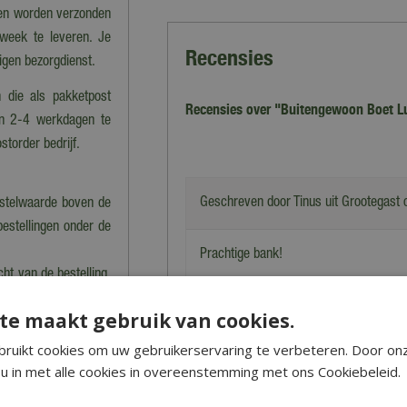
che vormen
nen worden verzonden
 week te leveren. Je
Recensies
eigen bezorgdienst.
 die als pakketpost
Recensies over "Buitengewoon Boet Lu
en 2-4 werkdagen te
storder bedrijf.
Geschreven door
Tinus
uit Grootegast
estelwaarde boven de
bestellingen onder de
Prachtige bank!
cht van de bestelling.
n berekening van de
te maakt gebruik van cookies.
ruikt cookies om uw gebruikerservaring te verbeteren. Door on
u in met alle cookies in overeenstemming met ons Cookiebeleid.
nkel dan kan dat tot
 precies klaarstaat.