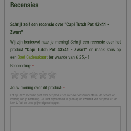
Recensies
Schrijf zelf een recensie over "Capi Tutch Pot 43x41 -
Zwart"
Wij zijn benieuwd naar je mening! Schrijf een recensie over het
product
"Capi Tutch Pot 43x41 - Zwart"
en maak kans op
een
Boet Cadeaukaart
ter waarde van € 25,- !
Beoordeling:
*
Jouw mening over dit product:
*
Let op: deze recensie gaat over het product en niet over ons tuincentrum, de service of
levering van je bestelling. Je kunt bijvoorbeeld in gaan op de kwaliteit van het product, de
look & feel en belangrijke eigenschappen.