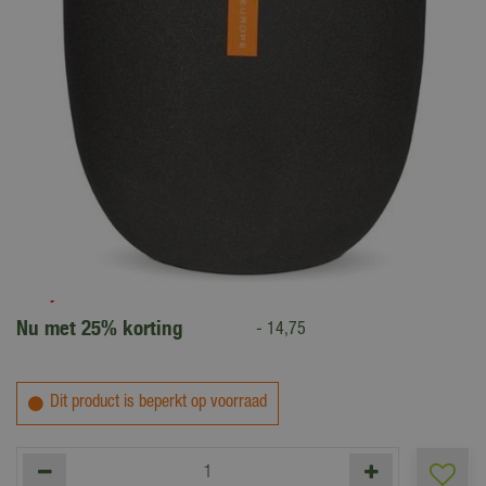
59
,
00
44
,
25
Nu met 25% korting
-
14
,
75
Dit product is beperkt op voorraad