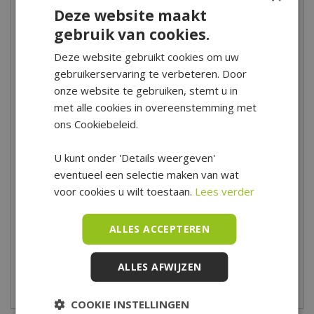
Inhoud
wanneer en waar de bestelling precies klaarstaat.
Deze website maakt
56
gebruik van cookies.
Alleen afhalen
Sommige producten kunnen alleen in onze winkel worden
Deze website gebruikt cookies om uw
afgehaald en worden dus niet bezorgd. Denk hierbij aan
gebruikerservaring te verbeteren. Door
breekbare, kwetsbare, zware of moeilijk te vervoeren producten.
onze website te gebruiken, stemt u in
In dit geval zie je de tekst 'dit product kan alleen worden
met alle cookies in overeenstemming met
opgehaald, niet verzonden' staan bij het product en in het
ons Cookiebeleid.
bestelproces.
U kunt onder 'Details weergeven'
Heb je meer vragen over het bestellen, bezorgen en/of afhalen
eventueel een selectie maken van wat
kun je
hier
de veelgestelde vragen bekijken. Kom je er toch niet
voor cookies u wilt toestaan.
Lees verder
uit? Dan kun je altijd contact opnemen met onze klantenservice
via het
contactformulier
.
ALLES ACCEPTEREN
*Is alleen geldig op tuinsets, loungesets, tuinstoelen, tuintafels,
ALLES AFWIJZEN
tuinbanken, ligbanken, parasols, parasolvoeten, tuinmeubel
beschermhoezen en barbecues.
COOKIE INSTELLINGEN