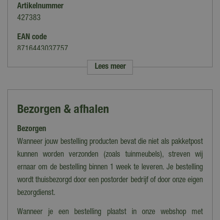
Artikelnummer
427383
EAN code
8716443037757
Lees meer
Merk
Capi Europe
Kleur
Bezorgen & afhalen
Zwart
Bezorgen
Uitvoering
Rond
Wanneer jouw bestelling producten bevat die niet als pakketpost
kunnen worden verzonden (zoals tuinmeubels), streven wij
Geschikt voor
ernaar om de bestelling binnen 1 week te leveren. Je bestelling
Binnen, Buiten
wordt thuisbezorgd door een postorder bedrijf of door onze eigen
Gewicht
bezorgdienst.
2.09
Wanneer je een bestelling plaatst in onze webshop met