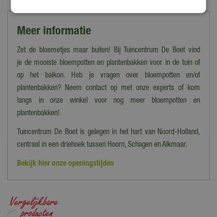
Meer informatie
Zet de bloemetjes maar buiten! Bij Tuincentrum De Boet vind
je de mooiste bloempotten en plantenbakken voor in de tuin of
op het balkon. Heb je vragen over bloempotten en/of
plantenbakken? Neem contact op met onze experts of kom
langs in onze winkel voor nog meer bloempotten en
plantenbakken!
Tuincentrum De Boet is gelegen in het hart van Noord-Holland,
centraal in een driehoek tussen Hoorn, Schagen en Alkmaar.
Bekijk hier onze openingstijden