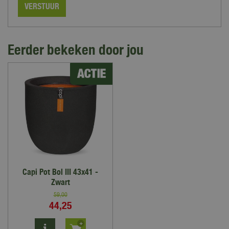
Eerder bekeken door jou
Capi Pot Bol III 43x41 -
Zwart
59
,
00
44
,
25