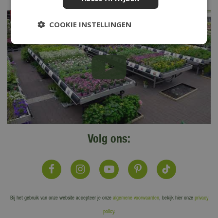
COOKIE INSTELLINGEN
Volg ons:
Bij het gebruik van onze website accepteer je onze
algemene voorwaarden
, bekijk hier onze
privacy
policy
.