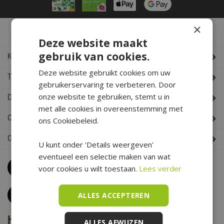
×
De Boet Service
Deze website maakt
gebruik van cookies.
Klantenservice
Deze website gebruikt cookies om uw
Tuincentrum De Boet
gebruikerservaring te verbeteren. Door
onze website te gebruiken, stemt u in
De Boet klantenkaart
met alle cookies in overeenstemming met
Cadeaukaart saldo check
ons Cookiebeleid.
Openingstijden & Contact
U kunt onder 'Details weergeven'
eventueel een selectie maken van wat
Bel
0226 352 197
voor cookies u wilt toestaan.
Lees verder
(maandag t/m zaterdag van 09.00 t/m 17.00 uur)
Klantenservice
ALLES ACCEPTEREN
Het is voorjaar bij De Boet
ALLES AFWIJZEN