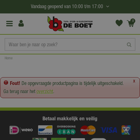
G
Vandaag geopend van
10:00
t/m
17:00
a
n
0
(€0,
a
00)
a
r
c
Home
o
n
t
x
Fout!
De opgevraagde productpagina is tijdelijk uitgeschakeld.
e
Ga terug naar het
overzicht
.
n
t
Betaal makkelijk en veilig