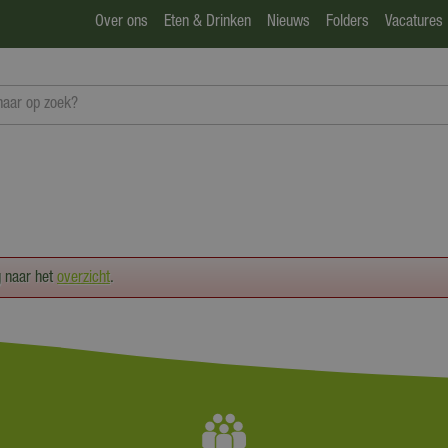
Over ons
Eten & Drinken
Nieuws
Folders
Vacatures
g naar het
overzicht
.