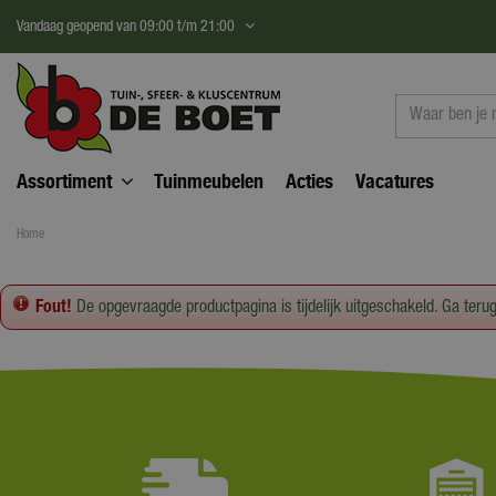
Ga
Vandaag geopend van
09:00
t/m
21:00
naar
content
Assortiment
Tuinmeubelen
Acties
Vacatures
Home
Fout!
De opgevraagde productpagina is tijdelijk uitgeschakeld. Ga teru