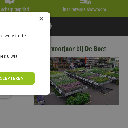
jd scherp geprijsd
Inspirerende showroom
×
ze website te
Het is voorjaar bij De Boet
es u wilt
ACCEPTEREN