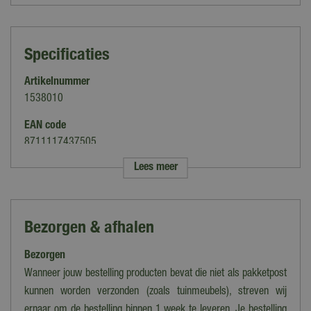
Specificaties
Artikelnummer
1538010
EAN code
8711117437505
Lees meer
Merk
Horti Tops
Soort
Bezorgen & afhalen
Vlijtig Liesje
Bezorgen
Kleur
Gemengd
Wanneer jouw bestelling producten bevat die niet als pakketpost
kunnen worden verzonden (zoals tuinmeubels), streven wij
Hoogte
ernaar om de bestelling binnen 1 week te leveren. Je bestelling