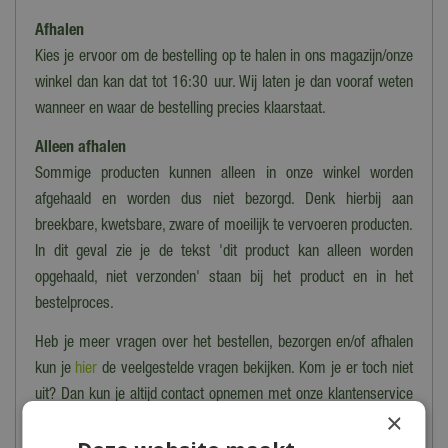
Afhalen
Kies je ervoor om de bestelling op te halen in ons magazijn/onze
winkel dan kan dat tot 16:30 uur. Wij laten je dan vooraf weten
wanneer en waar de bestelling precies klaarstaat.
Alleen afhalen
Sommige producten kunnen alleen in onze winkel worden
afgehaald en worden dus niet bezorgd. Denk hierbij aan
breekbare, kwetsbare, zware of moeilijk te vervoeren producten.
In dit geval zie je de tekst 'dit product kan alleen worden
opgehaald, niet verzonden' staan bij het product en in het
bestelproces.
Heb je meer vragen over het bestellen, bezorgen en/of afhalen
kun je
hier
de veelgestelde vragen bekijken. Kom je er toch niet
uit? Dan kun je altijd contact opnemen met onze klantenservice
×
via het
contactformulier
.