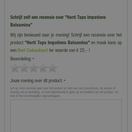
Schrijf zelf een recensie over "Horti Tops Impatiens
Balsamina"
Wij zijn benieuwd naar je mening! Schrijf een recensie over het
product
"Horti Tops Impatiens Balsamina"
en maak kans op
een
Boet Cadeaukaart
ter waarde van € 25,- !
Beoordeling:
*
Jouw mening over dit product:
*
Let op: deze recensie gaat over het product en niet over ons tuincentrum, de service of
levering van je bestelling. Je kunt bijvoorbeeld in gaan op de kwaliteit van het product, de
look & feel en belangrijke eigenschappen.