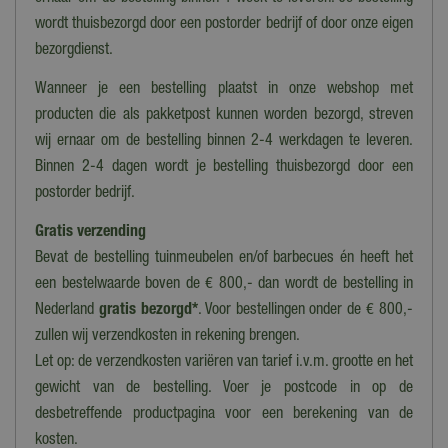
50 cm
wordt thuisbezorgd door een postorder bedrijf of door onze eigen
Inhoud
bezorgdienst.
1,5 g
Wanneer je een bestelling plaatst in onze webshop met
Zaaitijd
producten die als pakketpost kunnen worden bezorgd, streven
Februari - april
wij ernaar om de bestelling binnen 2-4 werkdagen te leveren.
Binnen 2-4 dagen wordt je bestelling thuisbezorgd door een
Standplaats
postorder bedrijf.
Zon/half schaduw
Gratis verzending
Maximale groeihoogte
Bevat de bestelling tuinmeubelen en/of barbecues én heeft het
50 cm
een bestelwaarde boven de € 800,- dan wordt de bestelling in
Bloeiperiode
Nederland
gratis bezorgd*
. Voor bestellingen onder de € 800,-
Mei
zullen wij verzendkosten in rekening brengen.
Let op: de verzendkosten variëren van tarief i.v.m. grootte en het
Bloeitype
Eenjarig
gewicht van de bestelling. Voer je postcode in op de
desbetreffende productpagina voor een berekening van de
kosten.