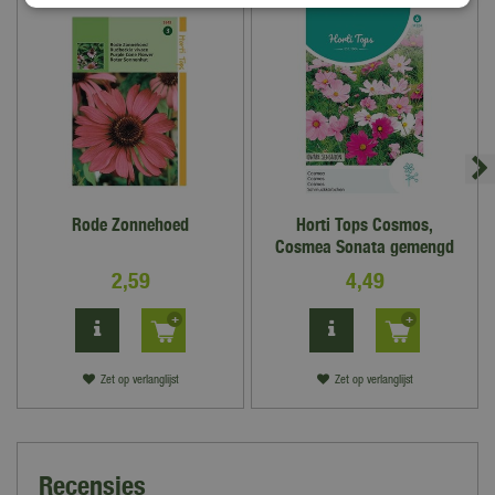
Bekijk hier onze openingstijden
Rode Zonnehoed
Horti Tops Cosmos,
Cosmea Sonata gemengd
2
,
59
4
,
49
Zet op verlanglijst
Zet op verlanglijst
Recensies