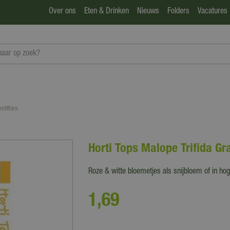
Over ons
Eten & Drinken
Nieuws
Folders
Vacatures
ndiflora
Horti Tops Malope Trifida Gr
Roze & witte bloemetjes als snijbloem of in ho
1
,
69