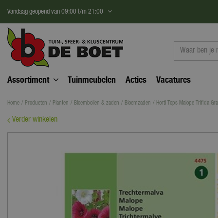
Ga
Vandaag geopend van
09:00
t/m
21:00
naar
content
Assortiment
Tuinmeubelen
Acties
Vacatures
Home
Producten
Planten
Bloembollen & zaden
Bloemzaden
Horti Tops Malope Trifida Gra
Verder winkelen