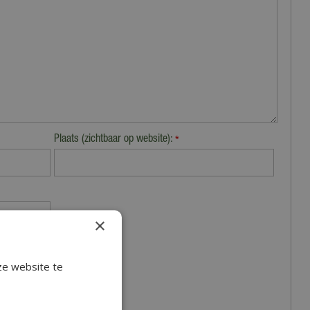
Plaats (zichtbaar op website):
*
×
ze website te