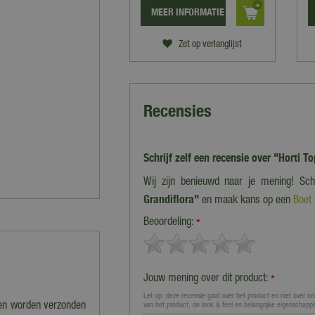
MEER INFORMATIE
Zet op verlanglijst
Recensies
Schrijf zelf een recensie over "Horti T
Wij zijn benieuwd naar je mening! Sch
Grandiflora"
en maak kans op een
Boet
Beoordeling:
*
Jouw mening over dit product:
*
Let op: deze recensie gaat over het product en niet over ons
nen worden verzonden
van het product, de look & feel en belangrijke eigenschapp