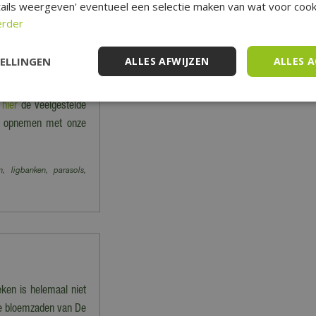
ails weergeven' eventueel een selectie maken van wat voor cooki
erder
 en worden dus niet
 vervoeren producten.
TELLINGEN
ALLES AFWIJZEN
ALLES 
niet verzonden' staan
e
hier
de veelgestelde
act opnemen met onze
n, ligbanken, parasols,
eken is helemaal niet
 de bloemzaden van De