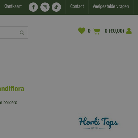
Klantkaart
Contact
Veelgestelde vragen
0 (€0,00)
andiflora
ge borders