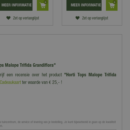
MEER INFORMATIE
MEER INFORMATIE
Zet op verlanglijst
Zet op verlanglijst
ops Malope Trifida Grandiflora"
rijf een recensie over het product
"Horti Tops Malope Trifida
 Cadeaukaart
ter waarde van € 25,- !
 tuincentrum, de service of levering van je bestelling. Je kunt bijvoorbeeld in gaan op de kwaliteit
en.