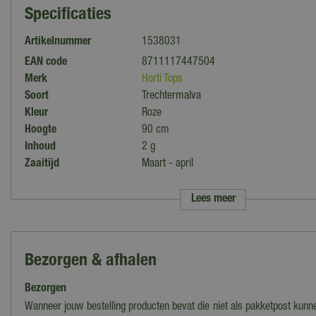
Specificaties
Artikelnummer
1538031
EAN code
8711117447504
Merk
Horti Tops
Soort
Trechtermalva
Kleur
Roze
Hoogte
90 cm
Inhoud
2 g
Zaaitijd
Maart - april
Standplaats
Zon
Maximale groeihoogte
90 cm
Lees meer
Bloeiperiode
Juni - augustus
Bloeitype
Eenjarig
Bezorgen & afhalen
Bezorgen
Wanneer jouw bestelling producten bevat die niet als pakketpost kun