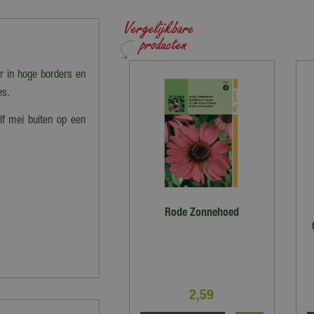
or in hoge borders en
es.
alf mei buiten op een
Rode Zonnehoed
2
,
59