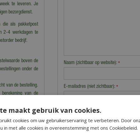
 week te leveren. Je
eigen bezorgdienst.
 die als pakketpost
en 2-4 werkdagen te
storder bedrijf.
estelwaarde boven de
Naam (zichtbaar op website):
*
bestellingen onder de
cht van de bestelling.
E-mailadres (niet zichtbaar):
*
n berekening van de
te maakt gebruik van cookies.
Beveiligingscontrole:
ruikt cookies om uw gebruikerservaring te verbeteren. Door on
nkel dan kan dat tot
u in met alle cookies in overeenstemming met ons Cookiebeleid.
 precies klaarstaat.