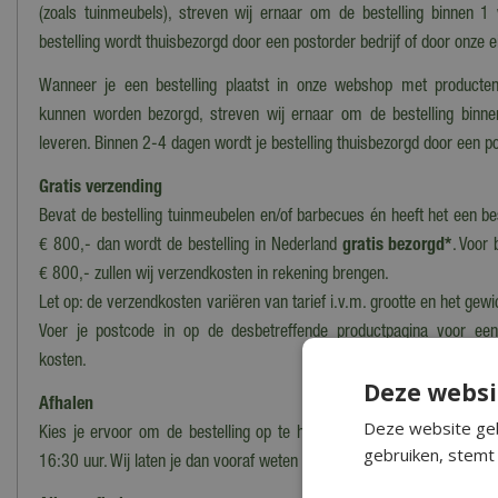
(zoals tuinmeubels), streven wij ernaar om de bestelling binnen 1
bestelling wordt thuisbezorgd door een postorder bedrijf of door onze 
Wanneer je een bestelling plaatst in onze webshop met producten
kunnen worden bezorgd, streven wij ernaar om de bestelling binn
leveren. Binnen 2-4 dagen wordt je bestelling thuisbezorgd door een po
Gratis verzending
Bevat de bestelling tuinmeubelen en/of barbecues én heeft het een b
€ 800,- dan wordt de bestelling in Nederland
gratis bezorgd*
. Voor 
€ 800,- zullen wij verzendkosten in rekening brengen.
Let op: de verzendkosten variëren van tarief i.v.m. grootte en het gewi
Voer je postcode in op de desbetreffende productpagina voor ee
kosten.
Deze websi
Afhalen
Deze website geb
Kies je ervoor om de bestelling op te halen in ons magazijn/onze wi
gebruiken, stemt 
16:30 uur. Wij laten je dan vooraf weten wanneer en waar de bestelling