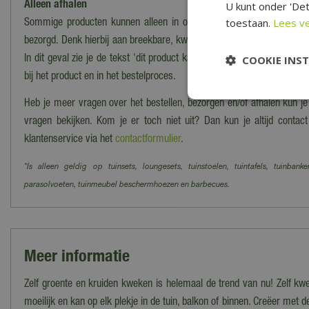
U kunt onder 'Det
Alleen afhalen
toestaan.
Lees v
Sommige producten kunnen alleen in onze winkel worden afgehaald
bezorgd. Denk hierbij aan breekbare, kwetsbare, zware of moeilijk te
COOKIE INS
In dit geval zie je de tekst 'dit product kan alleen worden opgehaald, 
bij het product en in het bestelproces.
Heb je meer vragen over het bestellen, bezorgen en/of afhalen kun j
vragen bekijken. Kom je er toch niet uit? Dan kun je altijd cont
klantenservice via het
contactformulier
.
*Is alleen geldig op tuinsets, loungesets, tuinstoelen, tuintafels, tuinbanke
parasolvoeten, tuinmeubel beschermhoezen en barbecues.
Meer informatie
Zelf groente en kruiden kweken is helemaal de trend van nu! Zelf kw
moeilijk en kan op elk plekje in de tuin, balkon of binnen. Creëer met