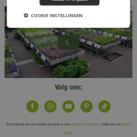
COOKIE INSTELLINGEN
Volg ons:
Bij het gebruik van onze website accepteer je onze
algemene voorwaarden
, bekijk hier onze
privacy
policy
.