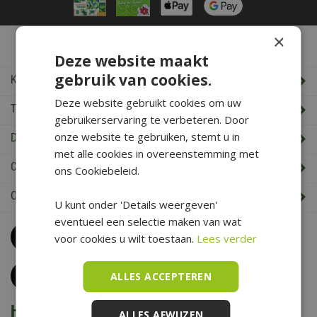
×
De Boet Service
Deze website maakt
gebruik van cookies.
Klantenservice
Deze website gebruikt cookies om uw
Tuincentrum De Boet
gebruikerservaring te verbeteren. Door
onze website te gebruiken, stemt u in
De Boet klantenkaart
met alle cookies in overeenstemming met
Cadeaukaart saldo check
ons Cookiebeleid.
Openingstijden & Contact
U kunt onder 'Details weergeven'
eventueel een selectie maken van wat
Bel
0226 352 197
voor cookies u wilt toestaan.
Lees verder
(maandag t/m zaterdag van 09.00 t/m 17.00 uur)
Klantenservice
ALLES ACCEPTEREN
Het is voorjaar bij De Boet
ALLES AFWIJZEN