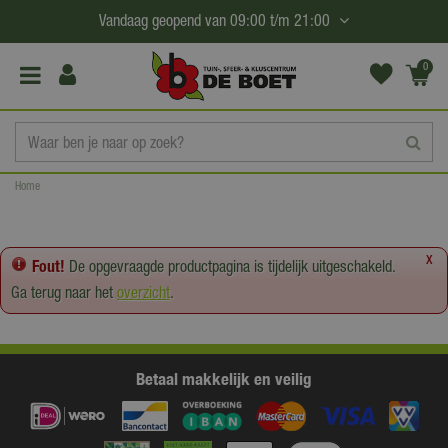
G
Vandaag geopend van
09:00
t/m
21:00
a
n
0
(€0,
a
00)
a
r
c
Home
o
n
t
x
Fout!
De opgevraagde productpagina is tijdelijk uitgeschakeld.
e
Ga terug naar het
overzicht
.
n
t
Betaal makkelijk en veilig