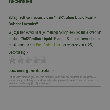
Recensies
Schrijf zelf een recensie over "inSPAration Liquid Pearl -
Balance Lavender"
Wij zijn benieuwd naar je mening! Schrijf een recensie over het
product
"inSPAration Liquid Pearl - Balance Lavender"
en
maak kans op een
Boet Cadeaukaart
ter waarde van € 25,- !
Beoordeling:
*
Jouw mening over dit product:
*
Let op: deze recensie gaat over het product en niet over ons tuincentrum, de service of
levering van je bestelling. Je kunt bijvoorbeeld in gaan op de kwaliteit van het product, de
look & feel en belangrijke eigenschappen.