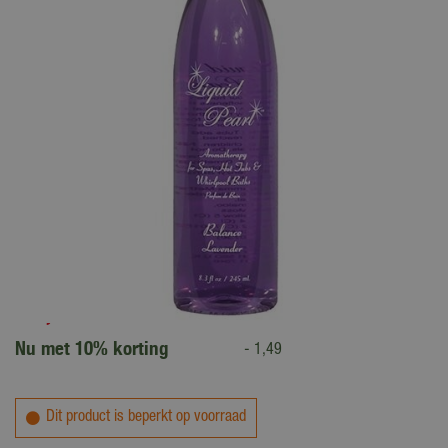
14
,
95
13
,
46
Nu met 10% korting
-
1
,
49
Dit product is beperkt op voorraad