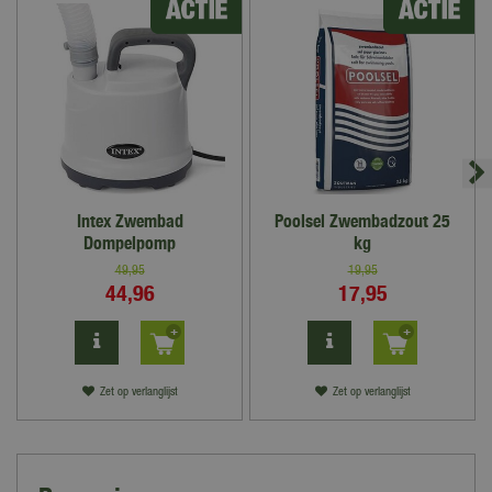
Intex Zwembad
Poolsel Zwembadzout 25
Dompelpomp
kg
49
,
95
19
,
95
44
,
96
17
,
95
Zet op verlanglijst
Zet op verlanglijst