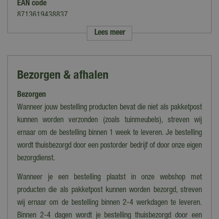
EAN code
8713619438837
Lees meer
Merk
Anna's Collection
Kleur
Bezorgen & afhalen
Creme
Bezorgen
Voor binnen of buiten
Binnen & buiten
Wanneer jouw bestelling producten bevat die niet als pakketpost
kunnen worden verzonden (zoals tuinmeubels), streven wij
Materiaal
ernaar om de bestelling binnen 1 week te leveren. Je bestelling
Kunststof
wordt thuisbezorgd door een postorder bedrijf of door onze eigen
Kleur licht
bezorgdienst.
Warm wit
Wanneer je een bestelling plaatst in onze webshop met
Hoogte
producten die als pakketpost kunnen worden bezorgd, streven
18
wij ernaar om de bestelling binnen 2-4 werkdagen te leveren.
Binnen 2-4 dagen wordt je bestelling thuisbezorgd door een