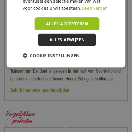
eventueel een selectie maken van wat
voor cookies u wilt toestaan.
Lees verder
Creëer een warme sfeer in de tuin en rondom het huis met de
buitenverlichting van Tuincentrum De Boet!
ALLES ACCEPTEREN
Heb je vragen of advies nodig? Dan ben je van harte uitgenodigd
in onze winkel in Hoogwoud. Onze medewerkers geven je graag
ALLES AFWIJZEN
advies! Bekijk ons online aanbod en bestel eenvoudig online of
kom langs in onze showroom voor ons complete Boet
COOKIE INSTELLINGEN
assortiment.
Tuincentrum De Boet is gelegen in het hart van Noord-Holland,
centraal in een driehoek tussen Hoorn, Schagen en Alkmaar.
Bekijk hier onze openingstijden