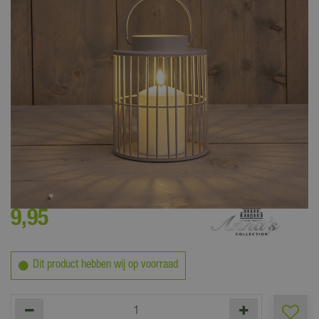
Breng sfeer in je tuin met deze LED lantaarn
9
,
95
Dit product hebben wij op voorraad