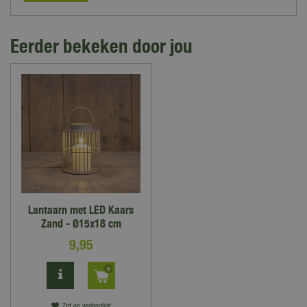
Eerder bekeken door jou
Lantaarn met LED Kaars
Zand - Ø15x18 cm
9
,
95
Zet op verlanglijst