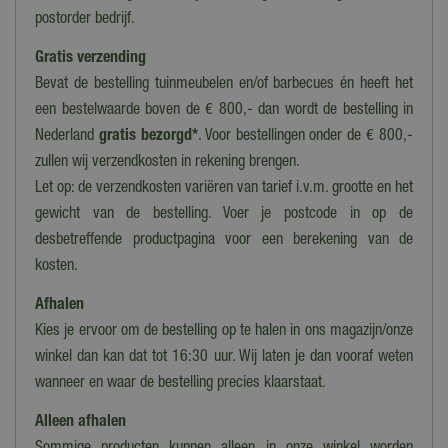
Diameter
postorder bedrijf.
15
Gratis verzending
Timer
Bevat de bestelling tuinmeubelen en/of barbecues én heeft het
Nee
een bestelwaarde boven de € 800,- dan wordt de bestelling in
Voedingstype
Nederland
gratis bezorgd*
. Voor bestellingen onder de € 800,-
Batterijen
zullen wij verzendkosten in rekening brengen.
Let op: de verzendkosten variëren van tarief i.v.m. grootte en het
Benodigde batterijen
2x AA
gewicht van de bestelling. Voer je postcode in op de
desbetreffende productpagina voor een berekening van de
kosten.
Afhalen
Kies je ervoor om de bestelling op te halen in ons magazijn/onze
winkel dan kan dat tot 16:30 uur. Wij laten je dan vooraf weten
wanneer en waar de bestelling precies klaarstaat.
Alleen afhalen