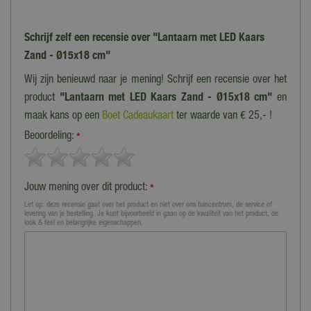
Schrijf zelf een recensie over "Lantaarn met LED Kaars
Zand - Ø15x18 cm"
Wij zijn benieuwd naar je mening! Schrijf een recensie over het
product
"Lantaarn met LED Kaars Zand - Ø15x18 cm"
en
maak kans op een
Boet Cadeaukaart
ter waarde van € 25,- !
Beoordeling:
*
Jouw mening over dit product:
*
Let op: deze recensie gaat over het product en niet over ons tuincentrum, de service of
levering van je bestelling. Je kunt bijvoorbeeld in gaan op de kwaliteit van het product, de
look & feel en belangrijke eigenschappen.