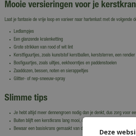
Mooie versieringen voor je kerstkra
Laat je fantasie de vrije loop en varieer naar hartenlust met de volgende d
Ledlampjes
Een glanzende kralenketting
Grote strikken van rood of wit lint
Kerstfiguurtjes, zoals kunststof kerstballen, kerststerren, een rendie
Bosfiguurtjes, zoals uiltjes, eekhoorntjes en paddenstoelen
Zaaddozen, bessen, noten en sierappeltjes
Glitter- of nep-sneeuw-spray
Slimme tips
Je hebt altijd meer dennengroen nodig dan je denkt, dus zorg voor een
Buiten blijft een kerstkrans lang mooi, omdat het koel en vochtig is
Bewaar een basiskrans gemaakt van dennenappels, stro of takken op
Deze websi