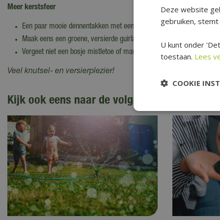
Meer kerstsfeer
Deze website geb
gebruiken, stemt 
Een paar mooie dennentakken met een grote rode strik eromheen in e
Maak eens een groene, versierde guirlande, voor aan de tafel of lan
U kunt onder 'Det
Vergeet niet een bosje mistletoe of maretak op te hangen. Daar kun j
toestaan.
Lees v
Veel knutsel- en versierplezier!
COOKIE INS
Kijk ook eens naar de volgende berichten: