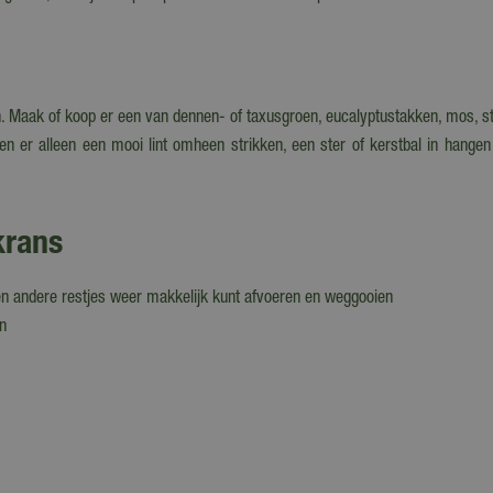
aan. Maak of koop er een van dennen- of taxusgroen, eucalyptustakken, mos, s
 en er alleen een mooi lint omheen strikken, een ster of kerstbal in hange
krans
n en andere restjes weer makkelijk kunt afvoeren en weggooien
n