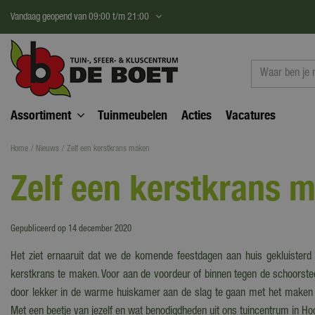
Ga
Vandaag geopend van
09:00
t/m
21:00
naar
content
Assortiment
Tuinmeubelen
Acties
Vacatures
Home
Nieuws
Zelf een kerstkrans maken
Zelf een kerstkrans 
Gepubliceerd op
14 december 2020
Het ziet ernaaruit dat we de komende feestdagen aan huis gekluisterd z
kerstkrans te maken. Voor aan de voordeur of binnen tegen de schoorsteen
door lekker in de warme huiskamer aan de slag te gaan met het maken van 
Met een beetje van jezelf en wat benodigdheden uit ons tuincentrum in Ho