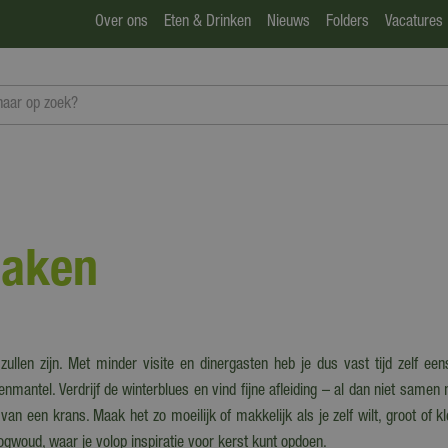
Over ons
Eten & Drinken
Nieuws
Folders
Vacatures
maken
ullen zijn. Met minder visite en dinergasten heb je dus vast tijd zelf ee
mantel. Verdrijf de winterblues en vind fijne afleiding – al dan niet samen
een krans. Maak het zo moeilijk of makkelijk als je zelf wilt, groot of kle
ogwoud, waar je volop inspiratie voor kerst kunt opdoen.