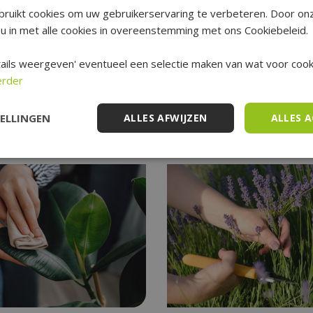
ruikt cookies om uw gebruikerservaring te verbeteren. Door on
u in met alle cookies in overeenstemming met ons Cookiebeleid.
en vaas of op tafel geven al een instant kerstsfeer.
gs de bovenkant van de kast.
ails weergeven' eventueel een selectie maken van wat voor cooki
e nog een mooi lint omheen strikken en een kerstfiguur of kerstbal aan hang
erder
TELLINGEN
ALLES AFWIJZEN
ALLES 