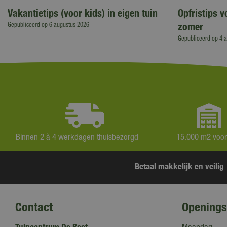
Vakantietips (voor kids) in eigen tuin
Opfristips 
zomer
Gepubliceerd op
6 augustus 2026
Gepubliceerd op
4 
Binnen 2 à 4 werkdagen thuisbezorgd
15.000 m2 voo
Betaal makkelijk en veilig
Contact
Openings