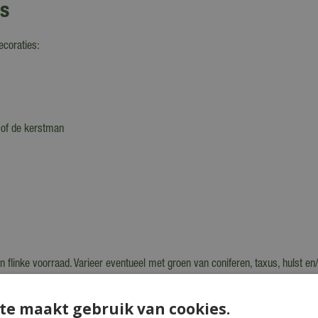
ns
ecoraties:
r of de kerstman
 flinke voorraad. Varieer eventueel met groen van coniferen, taxus, hulst en/o
. Hang je hem binnen op of leg je hem op de eettafel? Benevel hem dan om de
 een koele, donkere plek. Dan kun je hem volgend jaar weer gebruiken.
te maakt gebruik van cookies.