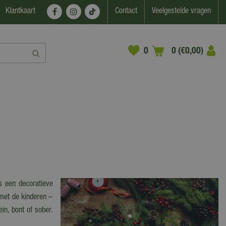
Klantkaart
Contact
Veelgestelde vragen
0 (€0,00)
ns een decoratieve
 met de kinderen –
in, bont of sober.