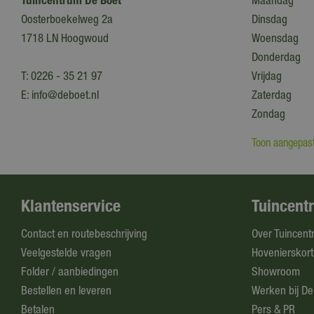
Tuincentrum De Boet
Maandag
Oosterboekelweg 2a
Dinsdag
1718 LN Hoogwoud
Woensdag
Donderdag
T:
0226 - 35 21 97
Vrijdag
E:
info@deboet.nl
Zaterdag
Zondag
Toon aangepast
Klantenservice
Tuincent
Contact en routebeschrijving
Over Tuincent
Veelgestelde vragen
Hovenierskort
Folder / aanbiedingen
Showroom
Bestellen en leveren
Werken bij De
Betalen
Pers & PR