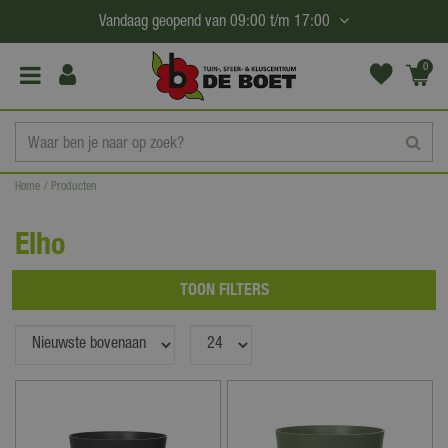
G
Vandaag geopend van
09:00
t/m
17:00
a
n
0
(€0,
a
00)
a
r
c
Home
Producten
o
n
Elho
t
e
TOON FILTERS
n
t