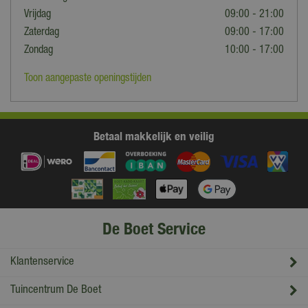
Vrijdag
09:00 - 21:00
Zaterdag
09:00 - 17:00
Zondag
10:00 - 17:00
Toon aangepaste openingstijden
Betaal makkelijk en veilig
De Boet Service
Klantenservice
Tuincentrum De Boet