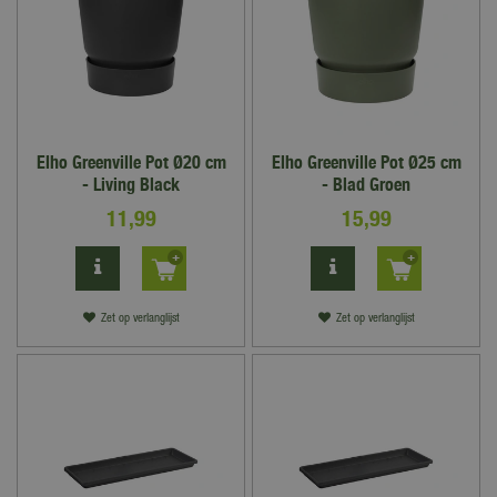
Elho Greenville Pot Ø20 cm
Elho Greenville Pot Ø25 cm
- Living Black
- Blad Groen
11
,
99
15
,
99
Zet op verlanglijst
Zet op verlanglijst