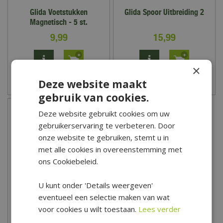
Glida Voetstukken
Glida Spoor Uitbreiding 2
Magnetisch - 5 st.
9
,
99
15
,
99
×
Deze website maakt
Zet op verlanglijst
Zet op verlanglijst
gebruik van cookies.
Deze website gebruikt cookies om uw
gebruikerservaring te verbeteren. Door
onze website te gebruiken, stemt u in
met alle cookies in overeenstemming met
ons Cookiebeleid.
U kunt onder 'Details weergeven'
eventueel een selectie maken van wat
Glida Spoor Uitbreiding 1
voor cookies u wilt toestaan.
Lees verder
13
,
99