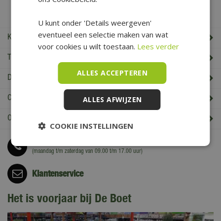
De Boet Service
U kunt onder 'Details weergeven'
eventueel een selectie maken van wat
Klantenservice
voor cookies u wilt toestaan.
Lees verder
Tuincentrum De Boet
ALLES ACCEPTEREN
De Boet klantenkaart
Cadeaukaart saldo check
ALLES AFWIJZEN
Openingstijden & Contact
COOKIE INSTELLINGEN
Bel
0226 352 197
(maandag t/m zaterdag van 09.00 t/m 17.00 uur)
Klantenservice
Het is voorjaar bij De Boet