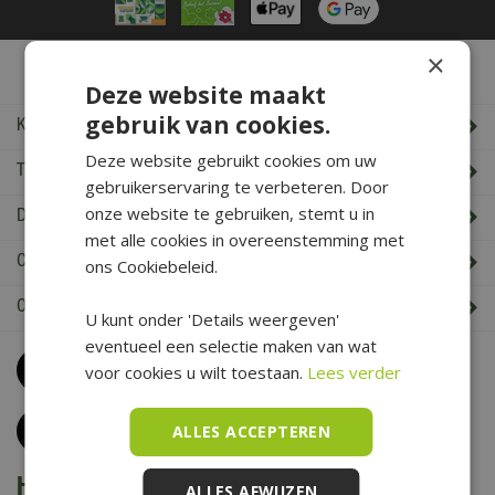
×
De Boet Service
Deze website maakt
gebruik van cookies.
Klantenservice
Deze website gebruikt cookies om uw
Tuincentrum De Boet
gebruikerservaring te verbeteren. Door
onze website te gebruiken, stemt u in
De Boet klantenkaart
met alle cookies in overeenstemming met
Cadeaukaart saldo check
ons Cookiebeleid.
Openingstijden & Contact
U kunt onder 'Details weergeven'
eventueel een selectie maken van wat
Bel
0226 352 197
voor cookies u wilt toestaan.
Lees verder
(maandag t/m zaterdag van 09.00 t/m 17.00 uur)
Klantenservice
ALLES ACCEPTEREN
Het is voorjaar bij De Boet
ALLES AFWIJZEN