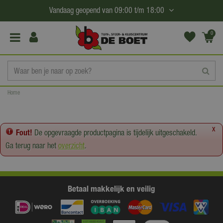
G
Vandaag geopend van
09:00
t/m
18:00
a
n
0
(€0,
a
00)
a
r
c
Home
o
n
t
x
Fout!
De opgevraagde productpagina is tijdelijk uitgeschakeld.
e
Ga terug naar het
overzicht
.
n
t
Betaal makkelijk en veilig