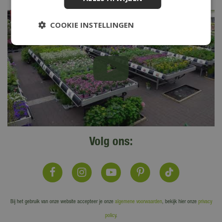
COOKIE INSTELLINGEN
Volg ons:
Bij het gebruik van onze website accepteer je onze
algemene voorwaarden
, bekijk hier onze
privacy
policy
.