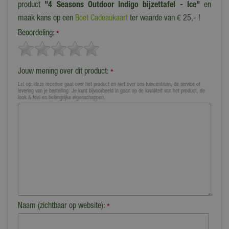
product
"4 Seasons Outdoor Indigo bijzettafel - Ice"
en
maak kans op een
Boet Cadeaukaart
ter waarde van € 25,- !
Beoordeling:
*
Jouw mening over dit product:
*
Let op: deze recensie gaat over het product en niet over ons tuincentrum, de service of
levering van je bestelling. Je kunt bijvoorbeeld in gaan op de kwaliteit van het product, de
look & feel en belangrijke eigenschappen.
Naam (zichtbaar op website):
*