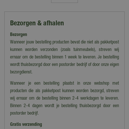
4 Seasons Outdoor
Kleur
Bezorgen & afhalen
Grijs
Bezorgen
Actie
25% korting
Wanneer jouw bestelling producten bevat die niet als pakketpost
kunnen worden verzonden (zoals tuinmeubels), streven wij
Uitvoering
ernaar om de bestelling binnen 1 week te leveren. Je bestelling
Vierkant
wordt thuisbezorgd door een postorder bedrijf of door onze eigen
Hoofdmateriaal tafelblad
bezorgdienst.
Hout, Teak
Wanneer je een bestelling plaatst in onze webshop met
Hoofdmateriaal onderstel
producten die als pakketpost kunnen worden bezorgd, streven
Wicker
wij ernaar om de bestelling binnen 2-4 werkdagen te leveren.
Binnen 2-4 dagen wordt je bestelling thuisbezorgd door een
Materiaal
postorder bedrijf.
Teak, Wicker
Gratis verzending
Lengte/diameter (cm)