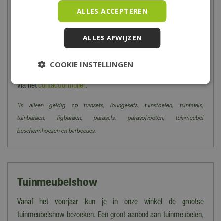
In dit geval zie je de tekst 'dit product kan alleen worden
ALLES ACCEPTEREN
opgehaald, niet verzonden' staan bij het product en in het
bestelproces.
ALLES AFWIJZEN
Heb je meer vragen over het bestellen, bezorgen en/of afhalen
kun je
hier
de veelgestelde vragen bekijken. Kom je er toch niet
COOKIE INSTELLINGEN
uit? Dan kun je altijd contact opnemen met onze klantenservice
via het
contactformulier
.
*Is alleen geldig op tuinsets, loungesets, tuinstoelen, tuintafels,
tuinbanken, ligbanken, parasols, parasolvoeten, tuinmeubel
beschermhoezen en barbecues.
Tuinmeubelshow
Vanaf het voorjaar kun je in onze winkel de grootse
tuinmeubelshow bezoeken. Een groot aanbod aan tuinmeubelen,