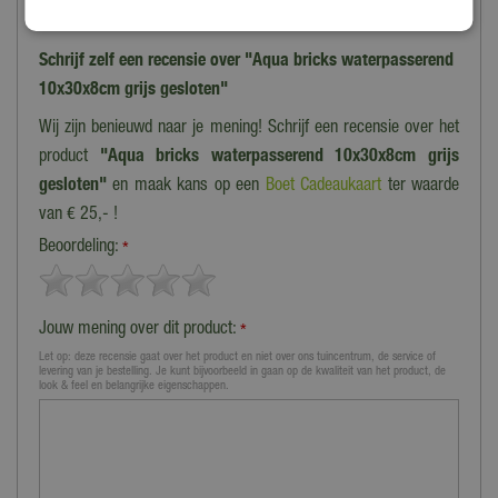
Schrijf zelf een recensie over "Aqua bricks waterpasserend
10x30x8cm grijs gesloten"
Wij zijn benieuwd naar je mening! Schrijf een recensie over het
product
"Aqua bricks waterpasserend 10x30x8cm grijs
gesloten"
en maak kans op een
Boet Cadeaukaart
ter waarde
van € 25,- !
Beoordeling:
*
Jouw mening over dit product:
*
Let op: deze recensie gaat over het product en niet over ons tuincentrum, de service of
levering van je bestelling. Je kunt bijvoorbeeld in gaan op de kwaliteit van het product, de
look & feel en belangrijke eigenschappen.