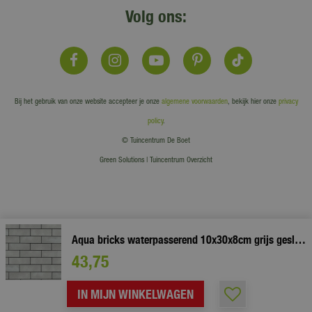
Volg ons:
Bij het gebruik van onze website accepteer je onze
algemene voorwaarden
, bekijk hier onze
privacy
policy
.
© Tuincentrum De Boet
Green Solutions
|
Tuincentrum Overzicht
Aqua bricks waterpasserend 10x30x8cm grijs gesloten
43
,
75