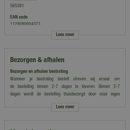
565361
EAN code
1128080004073
Lees meer
Merk
Gardenlux
Kleur
Bezorgen & afhalen
Grijs
Bezorgen en afhalen bestrating
Uitvoering
Rechthoek
Wanneer je bestrating bestelt streven wij ernaar om
de bestelling binnen 2-7 dagen te leveren. Binnen 2-7
Gewicht
dagen wordt de bestelling thuisbezorgd door onze eigen
180 kg per m²
bezorgdienst.
Lees meer
Toepassing
Let op: de verzendkosten variëren van tarief i.v.m. grootte en het
Terras, Oprit
gewicht van de bestelling. Voer je postcode in op de
desbetreffende productpagina voor een berekening van de
Lengte (cm)