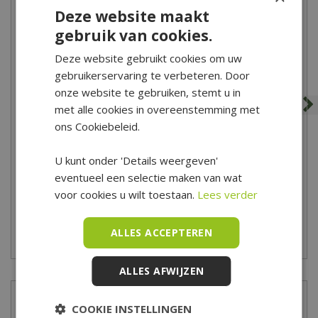
Deze website maakt
gebruik van cookies.
Deze website gebruikt cookies om uw
gebruikerservaring te verbeteren. Door
onze website te gebruiken, stemt u in
met alle cookies in overeenstemming met
ons Cookiebeleid.
Terras-steen Nero 20x30
60Plus Soft Comfort
Grezzo 30x60
U kunt onder 'Details weergeven'
29
,
95
33
,
95
eventueel een selectie maken van wat
voor cookies u wilt toestaan.
Lees verder
ALLES ACCEPTEREN
Zet op verlanglijst
Zet op verlanglijst
ALLES AFWIJZEN
Recensies
COOKIE INSTELLINGEN