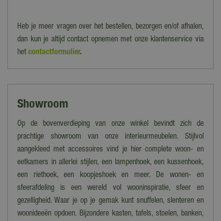
Breedte
Heb je meer vragen over het bestellen, bezorgen en/of afhalen,
140 cm
dan kun je altijd contact opnemen met onze klantenservice via
Diepte
het
contactformulier
.
74 cm
Hoogte
75 cm
Showroom
Armleuning
Ja
Op de bovenverdieping van onze winkel bevindt zich de
prachtige showroom van onze interieurmeubelen. Stijlvol
Materiaal zitting
aangekleed met accessoires vind je hier complete woon- en
Polyester
eetkamers in allerlei stijlen, een lampenhoek, een kussenhoek,
een riethoek, een koopjeshoek en meer. De wonen- en
sfeerafdeling is een wereld vol wooninspiratie, sfeer en
gezelligheid. Waar je op je gemak kunt snuffelen, slenteren en
woonideeën opdoen. Bijzondere kasten, tafels, stoelen, banken,