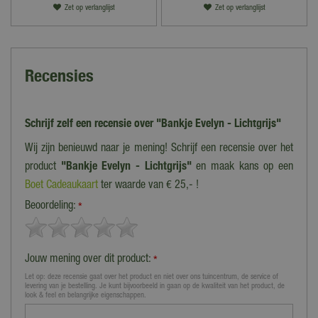
Zet op verlanglijst
Zet op verlanglijst
Recensies
Schrijf zelf een recensie over "Bankje Evelyn - Lichtgrijs"
Wij zijn benieuwd naar je mening! Schrijf een recensie over het
product
"Bankje Evelyn - Lichtgrijs"
en maak kans op een
Boet Cadeaukaart
ter waarde van € 25,- !
Beoordeling:
*
Jouw mening over dit product:
*
Let op: deze recensie gaat over het product en niet over ons tuincentrum, de service of
levering van je bestelling. Je kunt bijvoorbeeld in gaan op de kwaliteit van het product, de
look & feel en belangrijke eigenschappen.