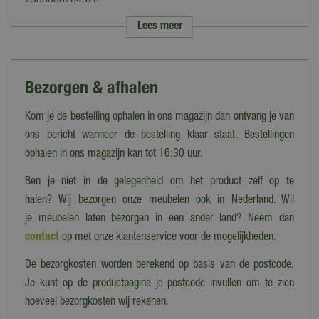
2500000264528
Lees meer
Merk
Buitengewoon Boet
Kleur
Bezorgen & afhalen
Grijs
Kom je de bestelling ophalen in ons magazijn dan ontvang je van
Hoofdmateriaal
Stof
ons bericht wanneer de bestelling klaar staat. Bestellingen
ophalen in ons magazijn kan tot 16:30 uur.
Aantal zitplaatsen
2
Ben je niet in de gelegenheid om het product zelf op te
halen? Wij bezorgen onze meubelen ook in Nederland. Wil
Hoofdmateriaal onderstel
je meubelen laten bezorgen in een ander land? Neem dan
Hout
contact
op met onze klantenservice voor de mogelijkheden.
Breedte (cm)
De bezorgkosten worden berekend op basis van de postcode.
140 cm
Je kunt op de productpagina je postcode invullen om te zien
Hoogte (cm)
hoeveel bezorgkosten wij rekenen.
75 cm