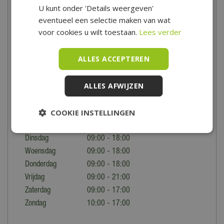
U kunt onder 'Details weergeven'
eventueel een selectie maken van wat
voor cookies u wilt toestaan.
Lees verder
Openingstijden van de showroom
ALLES ACCEPTEREN
Tuincentrum De Boet is gelegen in het hart van Noord-Holland,
centraal in een driehoek tussen Hoorn, Schagen en Alkmaar.
ALLES AFWIJZEN
Voor de precieze locatie en speciale openingstijden bekijk je
onze
contactpagina
.
COOKIE INSTELLINGEN
Maandag
09:00 - 18:00
Dinsdag
09:00 - 18:00
Woensdag
09:00 - 18:00
Donderdag
09:00 - 18:00
Vrijdag
09:00 - 21:00
Zaterdag
09:00 - 17:00
Zondag
10:00 - 17:00