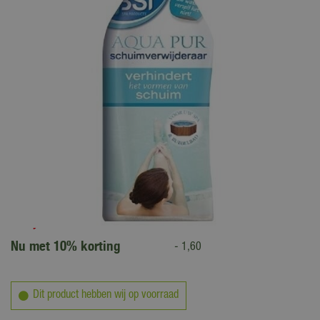
15
,
95
14
,
35
Nu met 10% korting
-
1
,
60
Dit product hebben wij op voorraad