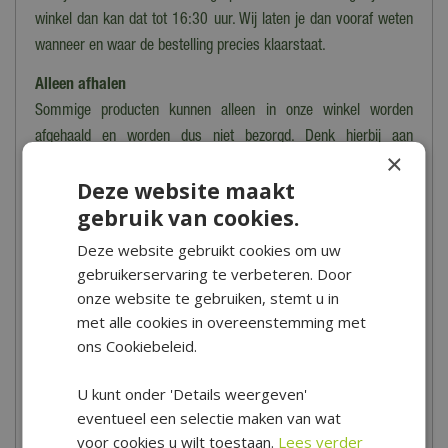
winkel dan kan dat tot 16:30 uur. Wij laten je dan vooraf weten
wanneer en waar de bestelling precies klaarstaat.
Alleen afhalen
Sommige producten kunnen alleen in onze winkel worden
afgehaald en worden dus niet bezorgd. Denk hierbij aan
×
breekbare, kwetsbare, zware of moeilijk te vervoeren producten.
Deze website maakt
In dit geval zie je de tekst 'dit product kan alleen worden
gebruik van cookies.
opgehaald, niet verzonden' staan bij het product en in het
bestelproces.
Deze website gebruikt cookies om uw
gebruikerservaring te verbeteren. Door
Heb je meer vragen over het bestellen, bezorgen en/of afhalen
onze website te gebruiken, stemt u in
kun je
hier
de veelgestelde vragen bekijken. Kom je er toch niet
met alle cookies in overeenstemming met
uit? Dan kun je altijd contact opnemen met onze klantenservice
ons Cookiebeleid.
via het
contactformulier
.
U kunt onder 'Details weergeven'
*Is alleen geldig op tuinsets, loungesets, tuinstoelen, tuintafels,
eventueel een selectie maken van wat
tuinbanken, ligbanken, parasols, parasolvoeten, tuinmeubel
voor cookies u wilt toestaan.
Lees verder