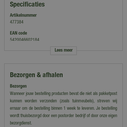
Specificaties
Artikelnummer
477384
EAN code
5420046602184
Lees meer
Merk
BSI
Soort
Bezorgen & afhalen
Waterkwaliteit
Bezorgen
Inhoud
1 L
Wanneer jouw bestelling producten bevat die niet als pakketpost
kunnen worden verzonden (zoals tuinmeubels), streven wij
ernaar om de bestelling binnen 1 week te leveren. Je bestelling
wordt thuisbezorgd door een postorder bedrijf of door onze eigen
bezorgdienst.