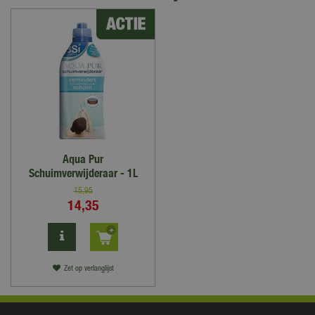
Aqua Pur
Schuimverwijderaar - 1L
15
,
95
14
,
35
Zet op verlanglijst