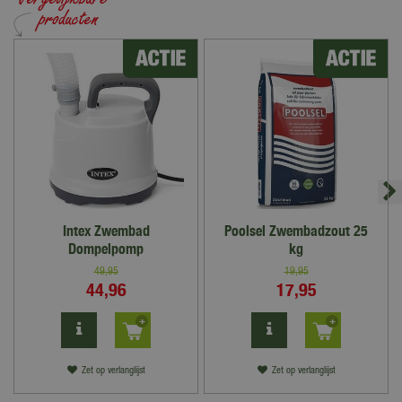
Intex Zwembad
Poolsel Zwembadzout 25
Dompelpomp
kg
49
,
95
19
,
95
44
,
96
17
,
95
Zet op verlanglijst
Zet op verlanglijst