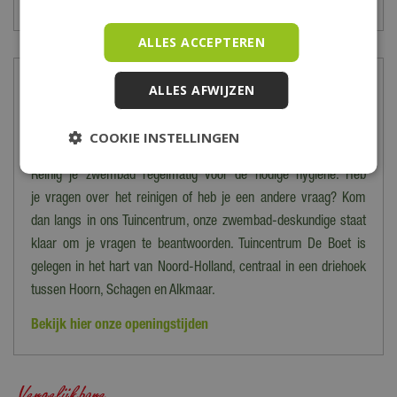
beschermhoezen en barbecues.
ALLES ACCEPTEREN
Meer informatie
ALLES AFWIJZEN
Behoefte aan verkoeling? Zet dan een zwembad op in
COOKIE INSTELLINGEN
je achtertuin, vullen met water en je kunt lekker zwemmen!
Reinig je zwembad regelmatig voor de nodige hygiëne. Heb
je vragen over het reinigen of heb je een andere vraag? Kom
dan langs in ons Tuincentrum, onze zwembad-deskundige staat
klaar om je vragen te beantwoorden. Tuincentrum De Boet is
gelegen in het hart van Noord-Holland, centraal in een driehoek
tussen Hoorn, Schagen en Alkmaar.
Bekijk hier onze openingstijden