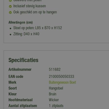
Geleverd met poten
Inclusief stevig kussen
Ook geschikt om op te hangen
Afmetingen (cm)
Stoel op poten: L85 x B70 x H152
Zitting: D40 x H40
Specificaties
Artikelnummer
511682
EAN code
2100050050333
Merk
Buitengewoon Boet
Soort
Hangstoel
Kleur
Bruin
Hoofdmateriaal
Wicker
Aantal zitplaatsen
1 zitplaats