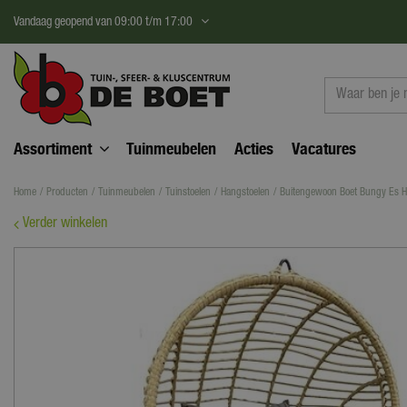
Ga
Vandaag geopend van
09:00
t/m
17:00
naar
content
Assortiment
Tuinmeubelen
Acties
Vacatures
Home
Producten
Tuinmeubelen
Tuinstoelen
Hangstoelen
Buitengewoon Boet Bungy Es H
Verder winkelen