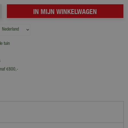
de tuin
s
anaf €800,-