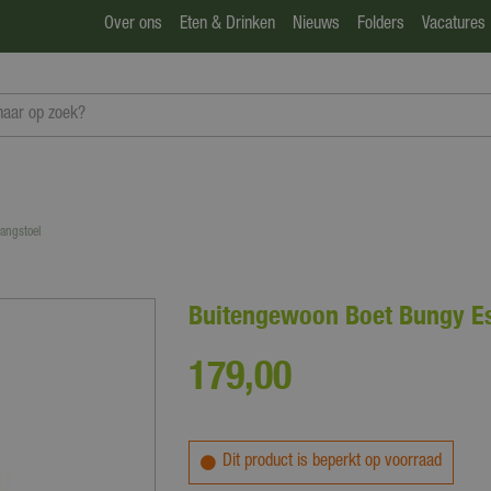
Over ons
Eten & Drinken
Nieuws
Folders
Vacatures
angstoel
Buitengewoon Boet Bungy E
179
,
00
Dit product is beperkt op voorraad