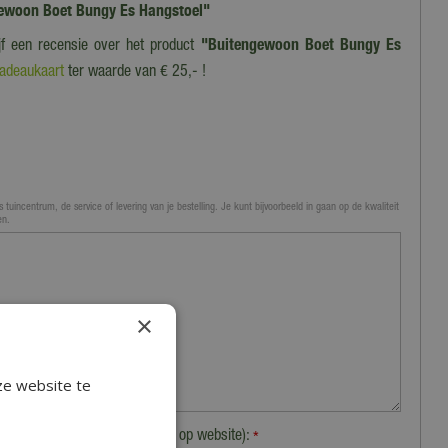
ngewoon Boet Bungy Es Hangstoel"
ijf een recensie over het product
"Buitengewoon Boet Bungy Es
adeaukaart
ter waarde van € 25,- !
 tuincentrum, de service of levering van je bestelling. Je kunt bijvoorbeeld in gaan op de kwaliteit
en.
×
ze website te
Plaats (zichtbaar op website):
*