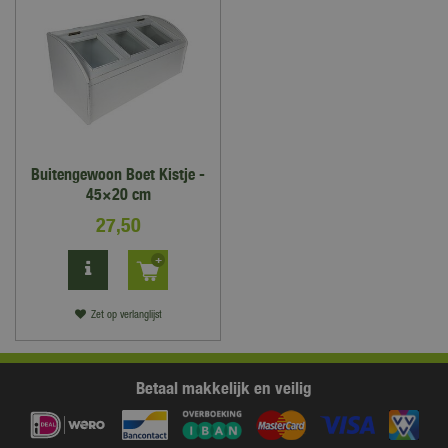
Buitengewoon Boet Kistje -
45×20 cm
27
,
50
Zet op verlanglijst
Betaal makkelijk en veilig