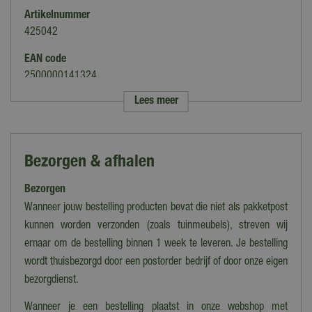
Artikelnummer
425042
EAN code
2500000141324
Lees meer
Merk
Buitengewoon Boet
Soort
Bezorgen & afhalen
Kist
Bezorgen
Kleur
Wit
Wanneer jouw bestelling producten bevat die niet als pakketpost
kunnen worden verzonden (zoals tuinmeubels), streven wij
Uitvoering
ernaar om de bestelling binnen 1 week te leveren. Je bestelling
Rechthoek
wordt thuisbezorgd door een postorder bedrijf of door onze eigen
Verlichting
bezorgdienst.
Nee
Wanneer je een bestelling plaatst in onze webshop met