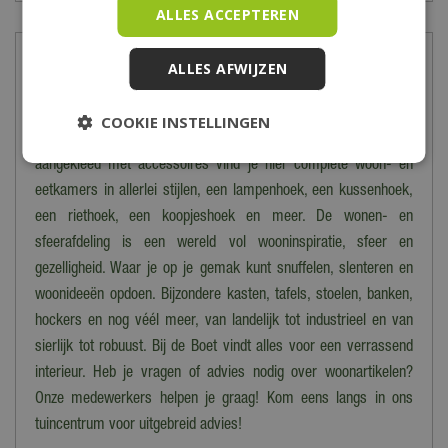
ALLES ACCEPTEREN
Showroom
ALLES AFWIJZEN
Op de bovenverdieping van onze winkel bevindt zich de
COOKIE INSTELLINGEN
prachtige showroom van onze interieurmeubelen. Stijlvol
aangekleed met accessoires vind je hier complete woon- en
eetkamers in allerlei stijlen, een lampenhoek, een kussenhoek,
een riethoek, een koopjeshoek en meer. De wonen- en
sfeerafdeling is een wereld vol wooninspiratie, sfeer en
gezelligheid. Waar je op je gemak kunt snuffelen, slenteren en
woonideeën opdoen. Bijzondere kasten, tafels, stoelen, banken,
hockers en nog véél meer, van landelijk tot industrieel en van
sierlijk tot robuust. Bij de Boet vindt alles voor een verrassend
interieur. Heb je vragen of advies nodig over woonartikelen?
Onze medewerkers helpen je graag! Kom eens langs in ons
tuincentrum voor uitgebreid advies!