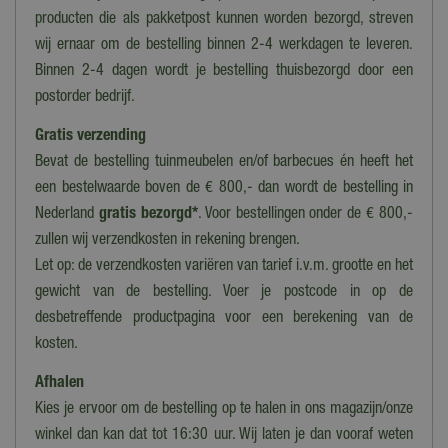
Materiaal
producten die als pakketpost kunnen worden bezorgd, streven
Hout
wij ernaar om de bestelling binnen 2-4 werkdagen te leveren.
Binnen 2-4 dagen wordt je bestelling thuisbezorgd door een
Lengte
postorder bedrijf.
45 cm
Gratis verzending
Breedte
Bevat de bestelling tuinmeubelen en/of barbecues én heeft het
20 cm
een bestelwaarde boven de € 800,- dan wordt de bestelling in
Hoogte
Nederland
gratis bezorgd*
. Voor bestellingen onder de € 800,-
20 cm
zullen wij verzendkosten in rekening brengen.
Let op: de verzendkosten variëren van tarief i.v.m. grootte en het
gewicht van de bestelling. Voer je postcode in op de
desbetreffende productpagina voor een berekening van de
kosten.
Afhalen
Kies je ervoor om de bestelling op te halen in ons magazijn/onze
winkel dan kan dat tot 16:30 uur. Wij laten je dan vooraf weten