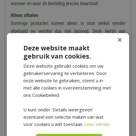
wanneer en waar de bestelling precies klaarstaat.
Alleen afhalen
Sommige producten kunnen alleen in onze winkel worden
afgehaald en worden dus niet bezorgd. Denk hierbij aan
×
breekbare, kwetsbare, zware of moeilijk te vervoeren producten.
Deze website maakt
In dit geval zie je de tekst 'dit product kan alleen worden
gebruik van cookies.
opgehaald, niet verzonden' staan bij het product en in het
bestelproces.
Deze website gebruikt cookies om uw
gebruikerservaring te verbeteren. Door
Heb je meer vragen over het bestellen, bezorgen en/of afhalen
onze website te gebruiken, stemt u in
kun je
hier
de veelgestelde vragen bekijken. Kom je er toch niet
met alle cookies in overeenstemming met
uit? Dan kun je altijd contact opnemen met onze klantenservice
ons Cookiebeleid.
via het
contactformulier
.
U kunt onder 'Details weergeven'
*Is alleen geldig op tuinsets, loungesets, tuinstoelen, tuintafels,
eventueel een selectie maken van wat
tuinbanken, ligbanken, parasols, parasolvoeten, tuinmeubel
voor cookies u wilt toestaan.
Lees verder
beschermhoezen en barbecues.