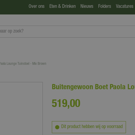
Over ons
Eten & Drinken
Nieuws
Folders
Vacatures
aola Lounge Tuinstoel - Mix Brown
Buitengewoon Boet Paola Lo
519
,
00
Dit product hebben wij op voorraad