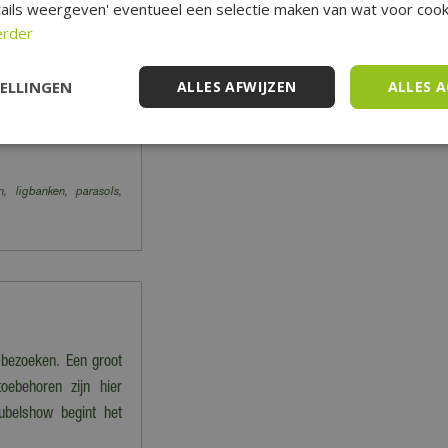
ails weergeven' eventueel een selectie maken van wat voor cooki
 vervoeren producten.
erder
niet verzonden' staan
TELLINGEN
ALLES AFWIJZEN
ALLES 
e
hier
de veelgestelde
act opnemen met onze
n, ligbanken, parasols,
 bezoeken. Een groot
oebehoren zijn hier
ubelshow begint het