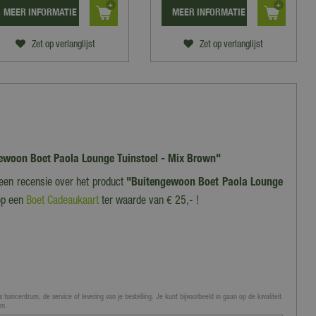
MEER INFORMATIE
MEER INFORMATIE
Zet op verlanglijst
Zet op verlanglijst
ngewoon Boet Paola Lounge Tuinstoel - Mix Brown"
f een recensie over het product
"Buitengewoon Boet Paola Lounge
op een
Boet Cadeaukaart
ter waarde van € 25,- !
 tuincentrum, de service of levering van je bestelling. Je kunt bijvoorbeeld in gaan op de kwaliteit
en.