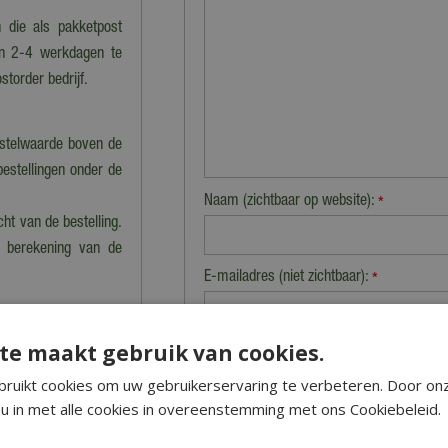
 die als pakketpost
en 2-4 werkdagen te
storder bedrijf.
estelwaarde boven de
bestellingen onder de
Naam (zichtbaar op website):
*
cht van de bestelling.
n berekening van de
E-mailadres (niet zichtbaar):
*
nkel dan kan dat tot
te maakt gebruik van cookies.
Beveiligingscontrole:
 precies klaarstaat.
ruikt cookies om uw gebruikerservaring te verbeteren. Door on
u in met alle cookies in overeenstemming met ons Cookiebeleid.
 en worden dus niet