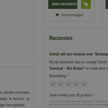
MEER INFORMATIE
Zet op verlanglijst
Recensies
Schrijf zelf een recensie over "Buite
Wij zijn benieuwd naar je mening! Schrij
Tuinstoel - Mix Brown"
en maak kans 
Beoordeling:
*
nen worden verzonden
Jouw mening over dit product:
*
 week te leveren. Je
Let op: deze recensie gaat over het product en niet over ons
van het product, de look & feel en belangrijke eigenschapp
eigen bezorgdienst.