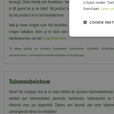
U kunt onder 'Det
bezorgd. Denk hierbij aan breekbare, kwetsbare, zware of moeilijk te
toestaan.
Lees v
In dit geval zie je de tekst 'dit product kan alleen worden opgehaald, 
bij het product en in het bestelproces.
COOKIE INS
Heb je meer vragen over het bestellen, bezorgen en/of afhalen kun j
vragen bekijken. Kom je er toch niet uit? Dan kun je altijd cont
klantenservice via het
contactformulier
.
*Is alleen geldig op tuinsets, loungesets, tuinstoelen, tuintafels, tuinbanke
parasolvoeten, tuinmeubel beschermhoezen en barbecues.
Tuinmeubelshow
Vanaf het voorjaar kun je in onze winkel de grootse tuinmeubelshow
aanbod aan tuinmeubelen, parasols, barbecues, tuinkussens en t
sfeervol voor jou opgesteld. Tijdens een bezoek aan onze tuinme
zomergevoel direct te kriebelen!