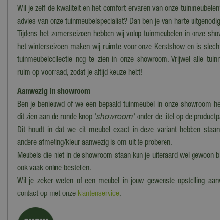
Wil je zelf de kwaliteit en het comfort ervaren van onze tuinmeubelen
advies van onze tuinmeubelspecialist? Dan ben je van harte uitgenod
Tijdens het zomerseizoen hebben wij volop tuinmeubelen in onze sho
het winterseizoen maken wij ruimte voor onze Kerstshow en is slech
tuinmeubelcollectie nog te zien in onze showroom. Vrijwel alle tui
ruim op voorraad, zodat je altijd keuze hebt!
Aanwezig in showroom
Ben je benieuwd of we een bepaald tuinmeubel in onze showroom he
dit zien aan de ronde knop
'showroom'
onder de titel op de product
Dit houdt in dat we dit meubel exact in deze variant hebben staan
andere afmeting/kleur aanwezig is om uit te proberen.
Meubels die niet in de showroom staan kun je uiteraard wel gewoon bi
ook vaak online bestellen.
Wil je zeker weten of een meubel in jouw gewenste opstelling aa
contact op met onze
klantenservice
.