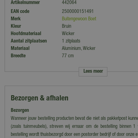
Artikelnummer
442064
EAN code
2500000151491
Merk
Buitengewoon Boet
Kleur
Bruin
Hoofdmateriaal
Wicker
Aantal zitplaatsen
1 zitplaats
Materiaal
Aluminium, Wicker
Breedte
77 cm
Diepte
70 cm
Hoogte
100 cm
Lees meer
Armleuning
Ja
Kleur kussens
Bruin
Hoogte armleuning
60 cm
Bezorgen & afhalen
Hoogte zitting
45 cm
Diepte zitting
54 cm
Bezorgen
Extra opties
Verstelbaar, Voetenbank
Wanneer jouw bestelling producten bevat die niet als pakketpost kun
Stapelbaar
Nee
(zoals tuinmeubels), streven wij ernaar om de bestelling binnen 1
Type tuinstoel
Loungestoel
bestelling wordt thuisbezorgd door een postorder bedrijf of door onze 
Verstelbare rugleuning
Nee