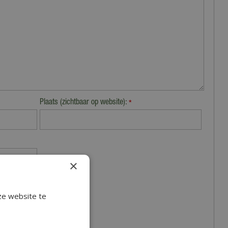
Plaats (zichtbaar op website):
*
×
ze website te