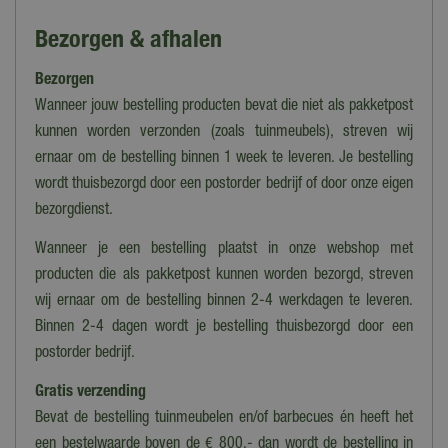
Kleur
Bezorgen & afhalen
Wit
Bezorgen
Hoofdmateriaal
Aluminium
Wanneer jouw bestelling producten bevat die niet als pakketpost
kunnen worden verzonden (zoals tuinmeubels), streven wij
Actie
ernaar om de bestelling binnen 1 week te leveren. Je bestelling
25% korting
wordt thuisbezorgd door een postorder bedrijf of door onze eigen
Aantal zitplaatsen
bezorgdienst.
1 zitplaats
Wanneer je een bestelling plaatst in onze webshop met
Materiaal
producten die als pakketpost kunnen worden bezorgd, streven
Aluminium, Textileen
wij ernaar om de bestelling binnen 2-4 werkdagen te leveren.
Binnen 2-4 dagen wordt je bestelling thuisbezorgd door een
Breedte (cm)
postorder bedrijf.
194 cm
Gratis verzending
Breedte
Bevat de bestelling tuinmeubelen en/of barbecues én heeft het
194 cm
een bestelwaarde boven de € 800,- dan wordt de bestelling in