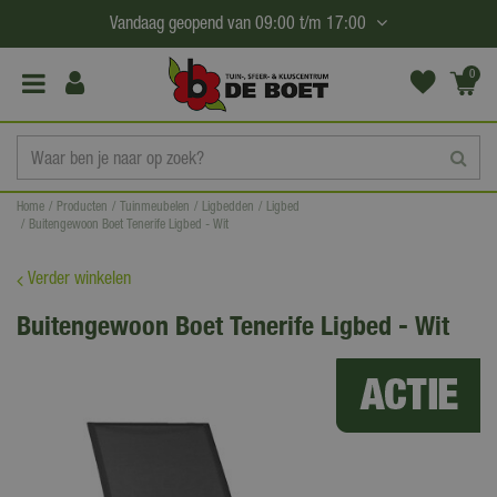
G
Vandaag geopend van
09:00
t/m
17:00
a
n
0
(€0,
a
00)
a
r
c
Home
Producten
Tuinmeubelen
Ligbedden
Ligbed
o
Buitengewoon Boet Tenerife Ligbed - Wit
n
t
Verder winkelen
e
Buitengewoon Boet Tenerife Ligbed - Wit
n
t