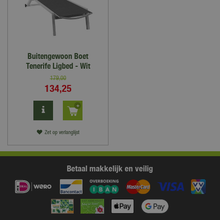
Buitengewoon Boet
Tenerife Ligbed - Wit
179
,
00
134
,
25
Zet op verlanglijst
Betaal makkelijk en veilig