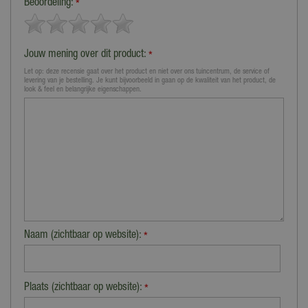
Beoordeling:
*
Jouw mening over dit product:
*
Let op: deze recensie gaat over het product en niet over ons tuincentrum, de service of
levering van je bestelling. Je kunt bijvoorbeeld in gaan op de kwaliteit van het product, de
look & feel en belangrijke eigenschappen.
Naam (zichtbaar op website):
*
Plaats (zichtbaar op website):
*