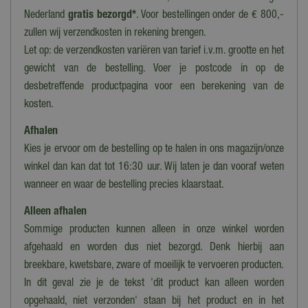
Diepte
Nederland
gratis bezorgd*
. Voor bestellingen onder de € 800,-
67 cm
zullen wij verzendkosten in rekening brengen.
Let op: de verzendkosten variëren van tarief i.v.m. grootte en het
Hoogte
101 cm
gewicht van de bestelling. Voer je postcode in op de
desbetreffende productpagina voor een berekening van de
Kleur kussens
kosten.
Geen kussens
Afhalen
Hoogte zitting
Kies je ervoor om de bestelling op te halen in ons magazijn/onze
35 cm
winkel dan kan dat tot 16:30 uur. Wij laten je dan vooraf weten
Extra opties
wanneer en waar de bestelling precies klaarstaat.
Verstelbaar, Wielen
Alleen afhalen
Sommige producten kunnen alleen in onze winkel worden
afgehaald en worden dus niet bezorgd. Denk hierbij aan
breekbare, kwetsbare, zware of moeilijk te vervoeren producten.
In dit geval zie je de tekst 'dit product kan alleen worden
opgehaald, niet verzonden' staan bij het product en in het