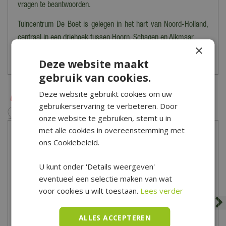
vragen te beantwoorden.
klantenservice om de mogelijkheden te bespreken.
Tuincentrum De Boet is gelegen in het hart van Noord-Holland,
Heb je meer vragen over het bestellen, bezorgen en/of afhalen
centraal in een driehoek tussen Hoorn, Schagen en Alkmaar.
×
kun je
hier
de veelgestelde vragen bekijken. Kom je er toch niet
Bekijk hier onze openingstijden
Deze website maakt
uit? Dan kun je altijd contact opnemen met onze klantenservice
gebruik van cookies.
via het
contactformulier
.
Deze website gebruikt cookies om uw
gebruikerservaring te verbeteren. Door
onze website te gebruiken, stemt u in
met alle cookies in overeenstemming met
ons Cookiebeleid.
U kunt onder 'Details weergeven'
eventueel een selectie maken van wat
voor cookies u wilt toestaan.
Lees verder
ALLES ACCEPTEREN