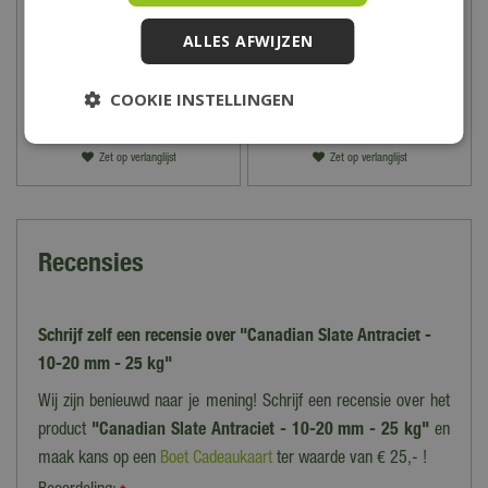
BigBag 1000 kg yellow sun
BigBag 1000 kg graniet
split 8-16 mm
split rood 8-16 mm
ALLES AFWIJZEN
219
,
00
219
,
00
COOKIE INSTELLINGEN
Zet op verlanglijst
Zet op verlanglijst
Recensies
Schrijf zelf een recensie over "Canadian Slate Antraciet -
10-20 mm - 25 kg"
Wij zijn benieuwd naar je mening! Schrijf een recensie over het
product
"Canadian Slate Antraciet - 10-20 mm - 25 kg"
en
maak kans op een
Boet Cadeaukaart
ter waarde van € 25,- !