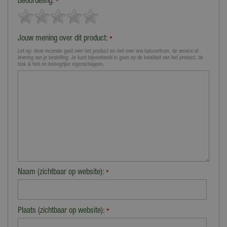
Beoordeling:
*
Jouw mening over dit product:
*
Let op: deze recensie gaat over het product en niet over ons tuincentrum, de service of
levering van je bestelling. Je kunt bijvoorbeeld in gaan op de kwaliteit van het product, de
look & feel en belangrijke eigenschappen.
Naam (zichtbaar op website):
*
Plaats (zichtbaar op website):
*