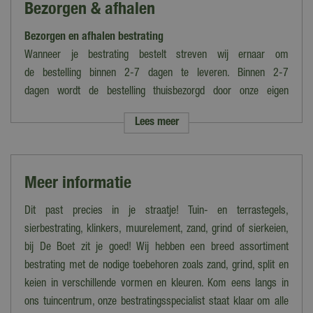
Bezorgen & afhalen
Antraciet
Bezorgen en afhalen bestrating
Gewicht
25 kg per zak
Wanneer je bestrating bestelt streven wij ernaar om
de bestelling binnen 2-7 dagen te leveren. Binnen 2-7
Formaat
dagen wordt de bestelling thuisbezorgd door onze eigen
Fijn
bezorgdienst.
Lees meer
Dikte
Let op: de verzendkosten variëren van tarief i.v.m. grootte en het
10-20 mm
gewicht van de bestelling. Voer je postcode in op de
desbetreffende productpagina voor een berekening van de
Inhoud
Meer informatie
kosten.
25 kg
Kies je ervoor om de bestelling op te halen in ons magazijn/onze
Dit past precies in je straatje! Tuin- en terrastegels,
winkel dan kan dat tot 16:30 uur. Wij laten je dan vooraf weten
sierbestrating, klinkers, muurelement, zand, grind of sierkeien,
wanneer en waar de bestelling precies klaarstaat.
bij De Boet zit je goed! Wij hebben een breed assortiment
bestrating met de nodige toebehoren zoals zand, grind, split en
Bezorgen op Waddeneilanden/Zeeland
keien in verschillende vormen en kleuren. Kom eens langs in
Woon je op de Waddeneilanden of in Zeeland en wil je
ons tuincentrum, onze bestratingsspecialist staat klaar om alle
jouw bestelling laten bezorgen? Neem dan contact op met onze