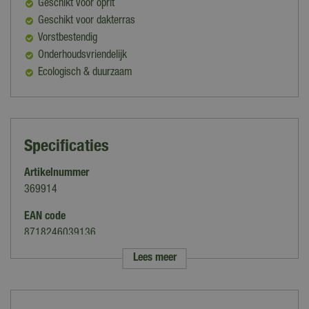
Geschikt voor oprit
Geschikt voor dakterras
Vorstbestendig
Onderhoudsvriendelijk
Ecologisch & duurzaam
Specificaties
Artikelnummer
369914
EAN code
8718246039136
Lees meer
Merk
Excluton
Kleur