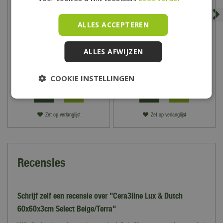
ALLES ACCEPTEREN
Cera3line Lux & Dutch
Cera4line Mento
60x60x3cm Select Decor
60x60x4cm Imola antraciet
ALLES AFWIJZEN
Blue
60
,
00
79
,
50
COOKIE INSTELLINGEN
Zet op verlanglijst
Zet op verlanglijst
Recensies
Schrijf zelf een recensie over "Cera3line Lux & Dutch
60x60x3cm Select Beige/Terra"