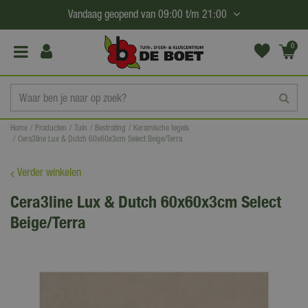
G
Vandaag geopend van
09:00
t/m
21:00
a
n
0
(€0,
a
00)
a
r
c
Home
Producten
Tuin
Bestrating
Keramische tegels
o
Cera3line Lux & Dutch 60x60x3cm Select Beige/Terra
n
t
Verder winkelen
e
Cera3line Lux & Dutch 60x60x3cm Select
n
Beige/Terra
t