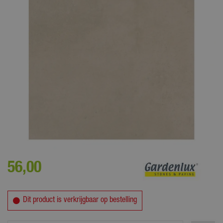
Minimale bestelhoeveelheid is 1 stuk = 1 m². Getoonde prijs is per m².
56
,
00
Dit product is verkrijgbaar op bestelling