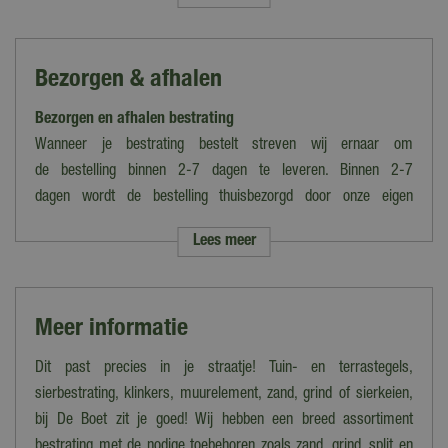
Gardenlux
Kleur
Bezorgen & afhalen
Beige, Terra
Bezorgen en afhalen bestrating
Uitvoering
Vierkant
Wanneer je bestrating bestelt streven wij ernaar om
de bestelling binnen 2-7 dagen te leveren. Binnen 2-7
Gewicht
dagen wordt de bestelling thuisbezorgd door onze eigen
68 kg per m²
bezorgdienst.
Lees meer
Toepassing
Let op: de verzendkosten variëren van tarief i.v.m. grootte en het
Dakterras, Terras
gewicht van de bestelling. Voer je postcode in op de
desbetreffende productpagina voor een berekening van de
Formaat
Meer informatie
kosten.
60x60 cm
Kies je ervoor om de bestelling op te halen in ons magazijn/onze
Dit past precies in je straatje! Tuin- en terrastegels,
Lengte (cm)
winkel dan kan dat tot 16:30 uur. Wij laten je dan vooraf weten
sierbestrating, klinkers, muurelement, zand, grind of sierkeien,
60 cm
wanneer en waar de bestelling precies klaarstaat.
bij De Boet zit je goed! Wij hebben een breed assortiment
Breedte (cm)
bestrating met de nodige toebehoren zoals zand, grind, split en