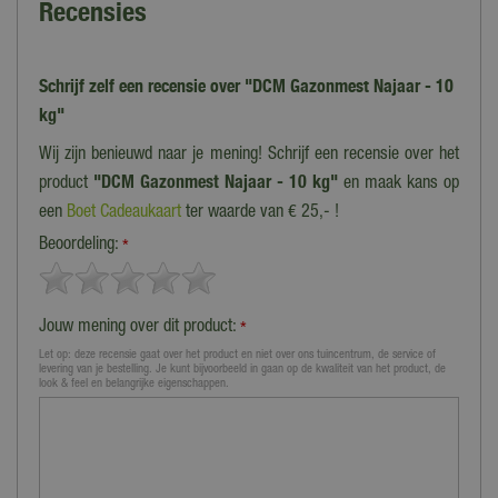
Recensies
Schrijf zelf een recensie over "DCM Gazonmest Najaar - 10
kg"
Wij zijn benieuwd naar je mening! Schrijf een recensie over het
product
"DCM Gazonmest Najaar - 10 kg"
en maak kans op
een
Boet Cadeaukaart
ter waarde van € 25,- !
Beoordeling:
*
Jouw mening over dit product:
*
Let op: deze recensie gaat over het product en niet over ons tuincentrum, de service of
levering van je bestelling. Je kunt bijvoorbeeld in gaan op de kwaliteit van het product, de
look & feel en belangrijke eigenschappen.