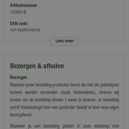
Artikelnummer
1339218
EAN code
5413448020854
Lees meer
Merk
DCM
Soort
Bezorgen & afhalen
Meststoffen
Bezorgen
Geschikt voor
Gazon
Wanneer jouw bestelling producten bevat die niet als pakketpost
kunnen worden verzonden (zoals tuinmeubels), streven wij
Toepassingsperiode
ernaar om de bestelling binnen 1 week te leveren. Je bestelling
Augustus tot november
wordt thuisbezorgd door een postorder bedrijf of door onze eigen
Werking
bezorgdienst.
Minigran Technology
Wanneer je een bestelling plaatst in onze webshop met