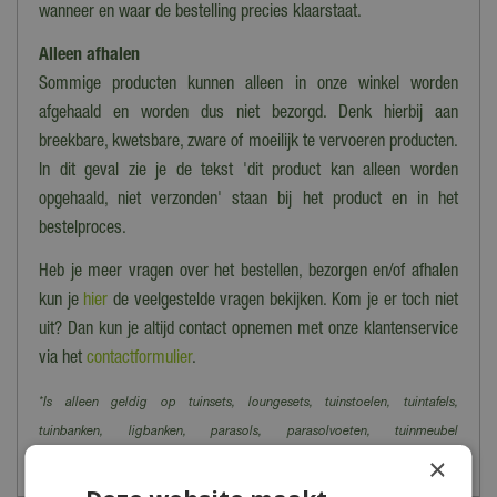
wanneer en waar de bestelling precies klaarstaat.
Alleen afhalen
Sommige producten kunnen alleen in onze winkel worden
afgehaald en worden dus niet bezorgd. Denk hierbij aan
breekbare, kwetsbare, zware of moeilijk te vervoeren producten.
In dit geval zie je de tekst 'dit product kan alleen worden
opgehaald, niet verzonden' staan bij het product en in het
bestelproces.
Heb je meer vragen over het bestellen, bezorgen en/of afhalen
kun je
hier
de veelgestelde vragen bekijken. Kom je er toch niet
uit? Dan kun je altijd contact opnemen met onze klantenservice
via het
contactformulier
.
*Is alleen geldig op tuinsets, loungesets, tuinstoelen, tuintafels,
tuinbanken, ligbanken, parasols, parasolvoeten, tuinmeubel
×
beschermhoezen en barbecues.