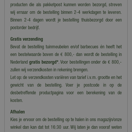
Dosis
producten die als pakketpost kunnen worden bezorgd, streven
0,5 - 0,7 kg/10 m²
wij ernaar om de bestelling binnen 2-4 werkdagen te leveren.
Binnen 2-4 dagen wordt je bestelling thuisbezorgd door een
Oppervlakte
postorder bedrijf.
200 m²
Gratis verzending
Inhoud
Bevat de bestelling tuinmeubelen en/of barbecues én heeft het
10 kg
een bestelwaarde boven de € 800,- dan wordt de bestelling in
Nederland
gratis bezorgd*
. Voor bestellingen onder de € 800,-
zullen wij verzendkosten in rekening brengen.
Let op: de verzendkosten variëren van tarief i.v.m. grootte en het
gewicht van de bestelling. Voer je postcode in op de
desbetreffende productpagina voor een berekening van de
kosten.
Afhalen
Kies je ervoor om de bestelling op te halen in ons magazijn/onze
winkel dan kan dat tot 16:30 uur. Wij laten je dan vooraf weten