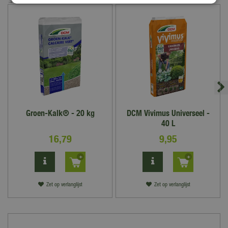
Groen-Kalk® - 20 kg
DCM Vivimus Universeel -
40 L
16
,
79
9
,
95
Zet op verlanglijst
Zet op verlanglijst