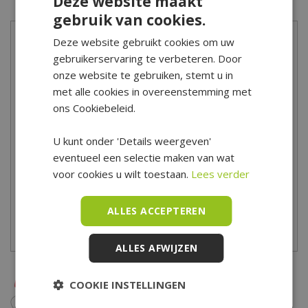
Deze website maakt
gebruik van cookies.
Deze website gebruikt cookies om uw
Meer informatie
gebruikerservaring te verbeteren. Door
onze website te gebruiken, stemt u in
Geef je tuinplanten, het gras en de moestuin de juiste voeding
met alle cookies in overeenstemming met
voor een optimale groei en bloei! Begin met bemesten in het
ons Cookiebeleid.
voorjaar voor een goede start! Heb je advies nodig bij het kopen
van plant verzorgingsproducten? Onze tuinspecialisten helpen
U kunt onder 'Details weergeven'
je graag! Kom eens langs in ons tuincentrum voor uitgebreid
eventueel een selectie maken van wat
advies! Tuincentrum De Boet is gelegen in het hart van Noord-
voor cookies u wilt toestaan.
Lees verder
Holland, centraal in een driehoek tussen Hoorn, Schagen en
Alkmaar.
ALLES ACCEPTEREN
Bekijk hier onze openingstijden
ALLES AFWIJZEN
COOKIE INSTELLINGEN