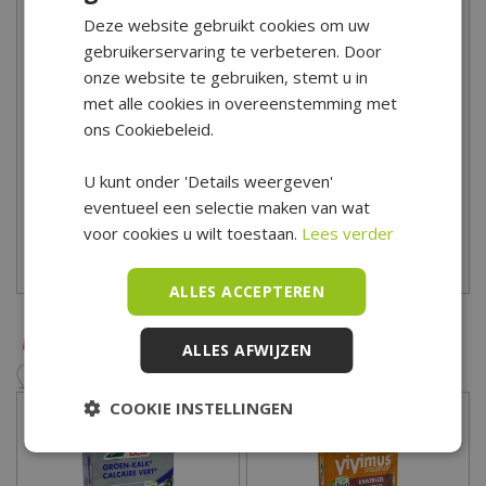
Geef je tuinplanten, het gras en de moestuin de juiste voeding
Deze website gebruikt cookies om uw
voor een optimale groei en bloei! Begin met bemesten in het
gebruikerservaring te verbeteren. Door
onze website te gebruiken, stemt u in
voorjaar voor een goede start! Heb je advies nodig bij het kopen
met alle cookies in overeenstemming met
van plant verzorgingsproducten? Onze tuinspecialisten helpen
ons Cookiebeleid.
je graag! Kom eens langs in ons tuincentrum voor uitgebreid
advies! Tuincentrum De Boet is gelegen in het hart van Noord-
U kunt onder 'Details weergeven'
Holland, centraal in een driehoek tussen Hoorn, Schagen en
eventueel een selectie maken van wat
Alkmaar.
voor cookies u wilt toestaan.
Lees verder
Bekijk hier onze openingstijden
ALLES ACCEPTEREN
ALLES AFWIJZEN
COOKIE INSTELLINGEN