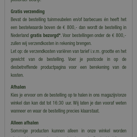
postorder bedrijf.
1,5 kg
Gratis verzending
Goed voor
Bevat de bestelling tuinmeubelen en/of barbecues én heeft het
30 lopende meter
een bestelwaarde boven de € 800,- dan wordt de bestelling in
Nederland
gratis bezorgd*
. Voor bestellingen onder de € 800,-
zullen wij verzendkosten in rekening brengen.
Let op: de verzendkosten variëren van tarief i.v.m. grootte en het
gewicht van de bestelling. Voer je postcode in op de
desbetreffende productpagina voor een berekening van de
kosten.
Afhalen
Kies je ervoor om de bestelling op te halen in ons magazijn/onze
winkel dan kan dat tot 16:30 uur. Wij laten je dan vooraf weten
wanneer en waar de bestelling precies klaarstaat.
Alleen afhalen
Sommige producten kunnen alleen in onze winkel worden