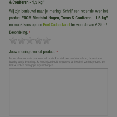
& Coniferen - 1,5 kg"
Wij zijn benieuwd naar je mening! Schrijf een recensie over het
product
"DCM Meststof Hagen, Taxus & Coniferen - 1,5 kg"
en maak kans op een
Boet Cadeaukaart
ter waarde van € 25,- !
Beoordeling:
*
Jouw mening over dit product:
*
Let op: deze recensie gaat over het product en niet over ons tuincentrum, de service of
levering van je bestelling. Je kunt bijvoorbeeld in gaan op de kwaliteit van het product, de
look & feel en belangrijke eigenschappen.