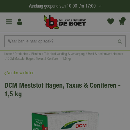
G
Vandaag geopend van
10:00
t/m
17:00
a
n
0
(€0,
a
00)
a
r
c
Home
Producten
Planten
Tuinplant voeding & verzorging
Mest & bodemverbeteraars
o
DCM Meststof Hagen, Taxus & Coniferen - 1,5 kg
n
t
Verder winkelen
e
DCM Meststof Hagen, Taxus & Coniferen -
n
1,5 kg
t