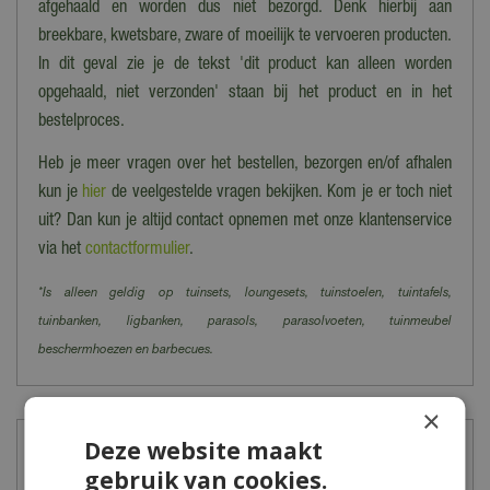
afgehaald en worden dus niet bezorgd. Denk hierbij aan
breekbare, kwetsbare, zware of moeilijk te vervoeren producten.
In dit geval zie je de tekst 'dit product kan alleen worden
opgehaald, niet verzonden' staan bij het product en in het
bestelproces.
Heb je meer vragen over het bestellen, bezorgen en/of afhalen
kun je
hier
de veelgestelde vragen bekijken. Kom je er toch niet
uit? Dan kun je altijd contact opnemen met onze klantenservice
via het
contactformulier
.
*Is alleen geldig op tuinsets, loungesets, tuinstoelen, tuintafels,
tuinbanken, ligbanken, parasols, parasolvoeten, tuinmeubel
beschermhoezen en barbecues.
×
Deze website maakt
Meer informatie
gebruik van cookies.