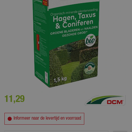
Voor het bemesten van alle hagen, taxus en coniferen
11
,
29
Informeer naar de levertijd en voorraad