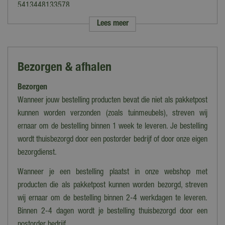
5413448133578
Lees meer
Merk
DCM
Soort
Bezorgen & afhalen
Siertuin meststoffen
Bezorgen
Geschikt voor
Siertuin
Wanneer jouw bestelling producten bevat die niet als pakketpost
kunnen worden verzonden (zoals tuinmeubels), streven wij
Toepassingsperiode
ernaar om de bestelling binnen 1 week te leveren. Je bestelling
Maart tot oktober
wordt thuisbezorgd door een postorder bedrijf of door onze eigen
Werking
bezorgdienst.
Minigran Technology
Wanneer je een bestelling plaatst in onze webshop met
Dosis
producten die als pakketpost kunnen worden bezorgd, streven
0,6 - 1,5 kg / 10 m²
wij ernaar om de bestelling binnen 2-4 werkdagen te leveren.
Binnen 2-4 dagen wordt je bestelling thuisbezorgd door een
Oppervlakte