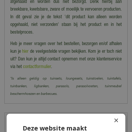
afgehaald en worden dus niet bezorgd. Denk hierbij aan
breekbare, kwetsbare, zware of moeilijk te vervoeren producten.
In dit geval zie je de tekst 'dit product kan alleen worden
opgehaald, niet verzonden' staan bij het product en in het
bestelproces.
Heb je meer vragen over het bestellen, bezorgen en/of afhalen
kun je
hier
de veelgestelde vragen bekijken. Kom je er toch niet
uit? Dan kun je altijd contact opnemen met onze klantenservice
via het
contactformulier
.
*Is alleen geldig op tuinsets, loungesets, tuinstoelen, tuintafels,
tuinbanken, ligbanken, parasols, parasolvoeten, tuinmeubel
beschermhoezen en barbecues.
×
Meer informatie
Deze website maakt