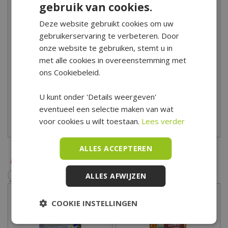
gebruik van cookies.
Geef je tuinplanten, het gras en de moestuin de juiste voeding
voor een optimale groei en bloei! Begin met bemesten in het
Deze website gebruikt cookies om uw
gebruikerservaring te verbeteren. Door
voorjaar voor een goede start! Heb je advies nodig bij het kopen
onze website te gebruiken, stemt u in
van plant verzorgingsproducten? Onze tuinspecialisten helpen
met alle cookies in overeenstemming met
je graag! Kom eens langs in ons tuincentrum voor uitgebreid
ons Cookiebeleid.
advies! Tuincentrum De Boet is gelegen in het hart van Noord-
Holland, centraal in een driehoek tussen Hoorn, Schagen en
U kunt onder 'Details weergeven'
Alkmaar.
eventueel een selectie maken van wat
voor cookies u wilt toestaan.
Lees verder
Bekijk hier onze openingstijden
ALLES ACCEPTEREN
ALLES AFWIJZEN
COOKIE INSTELLINGEN