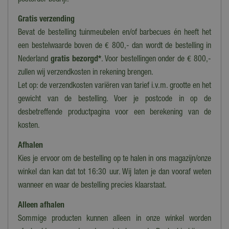
postorder bedrijf.
40 m²
Gratis verzending
Inhoud
Bevat de bestelling tuinmeubelen en/of barbecues én heeft het
3 kg
een bestelwaarde boven de € 800,- dan wordt de bestelling in
Goed voor
Nederland
gratis bezorgd*
. Voor bestellingen onder de € 800,-
140 planten
zullen wij verzendkosten in rekening brengen.
Let op: de verzendkosten variëren van tarief i.v.m. grootte en het
gewicht van de bestelling. Voer je postcode in op de
desbetreffende productpagina voor een berekening van de
kosten.
Afhalen
Kies je ervoor om de bestelling op te halen in ons magazijn/onze
winkel dan kan dat tot 16:30 uur. Wij laten je dan vooraf weten
wanneer en waar de bestelling precies klaarstaat.
Alleen afhalen
Sommige producten kunnen alleen in onze winkel worden