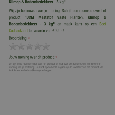
Klimop & Bodembedekkers - 3 kg"
Wij zijn benieuwd naar je mening! Schrijf een recensie over het
product
"DCM Meststof Vaste Planten, Klimop &
Bodembedekkers - 3 kg"
en maak kans op een
Boet
Cadeaukaart
ter waarde van € 25,- !
Beoordeling:
*
Jouw mening over dit product:
*
Let op: deze recensie gaat over het product en niet over ons tuincentrum, de service of
levering van je bestelling. Je kunt bijvoorbeeld in gaan op de kwaliteit van het product, de
look & feel en belangrijke eigenschappen.