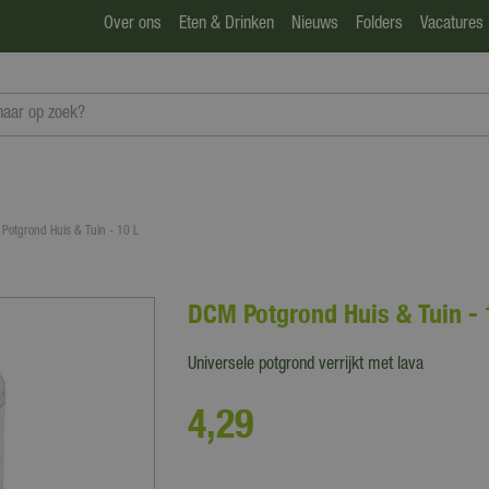
Over ons
Eten & Drinken
Nieuws
Folders
Vacatures
Potgrond Huis & Tuin - 10 L
DCM Potgrond Huis & Tuin - 
Universele potgrond verrijkt met lava
4
,
29