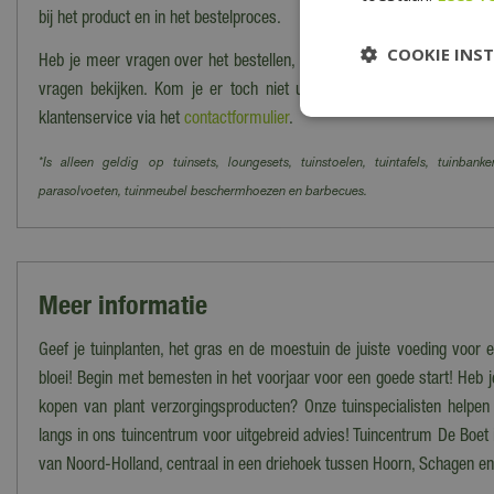
bij het product en in het bestelproces.
COOKIE INS
Heb je meer vragen over het bestellen, bezorgen en/of afhalen kun j
vragen bekijken. Kom je er toch niet uit? Dan kun je altijd cont
klantenservice via het
contactformulier
.
*Is alleen geldig op tuinsets, loungesets, tuinstoelen, tuintafels, tuinbanke
parasolvoeten, tuinmeubel beschermhoezen en barbecues.
Meer informatie
Geef je tuinplanten, het gras en de moestuin de juiste voeding voor 
bloei! Begin met bemesten in het voorjaar voor een goede start! Heb je
kopen van plant verzorgingsproducten? Onze tuinspecialisten helpe
langs in ons tuincentrum voor uitgebreid advies! Tuincentrum De Boet i
van Noord-Holland, centraal in een driehoek tussen Hoorn, Schagen e