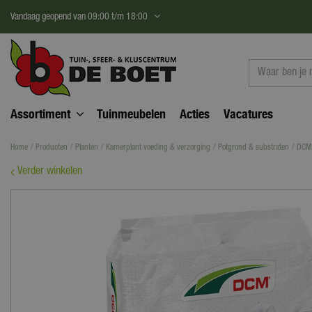
Ga
Vandaag geopend van
09:00
t/m
18:00
naar
content
Assortiment
Tuinmeubelen
Acties
Vacatures
Home
Producten
Planten
Kamerplant voeding & verzorging
Potgrond & substraten
DCM 
Verder winkelen