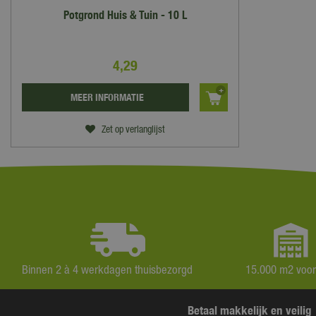
Potgrond Huis & Tuin - 10 L
4
,
29
MEER INFORMATIE
Zet op verlanglijst
Binnen 2 à 4 werkdagen thuisbezorgd
15.000 m2 voo
Betaal makkelijk en veilig