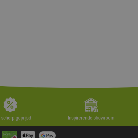
jd scherp geprijsd
Inspirerende showroom