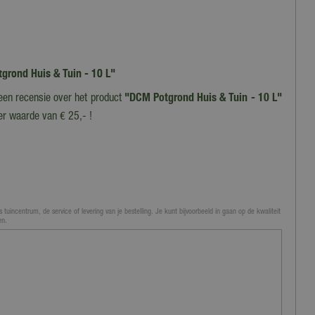
tgrond Huis & Tuin - 10 L"
 een recensie over het product
"DCM Potgrond Huis & Tuin - 10 L"
er waarde van € 25,- !
 tuincentrum, de service of levering van je bestelling. Je kunt bijvoorbeeld in gaan op de kwaliteit
en.