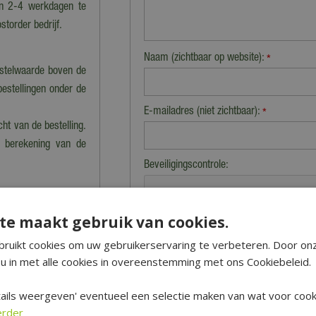
en 2-4 werkdagen te
storder bedrijf.
Naam (zichtbaar op website):
*
estelwaarde boven de
bestellingen onder de
E-mailadres (niet zichtbaar):
*
cht van de bestelling.
n berekening van de
Beveiligingscontrole:
nkel dan kan dat tot
te maakt gebruik van cookies.
 precies klaarstaat.
ruikt cookies om uw gebruikerservaring te verbeteren. Door on
u in met alle cookies in overeenstemming met ons Cookiebeleid.
 en worden dus niet
 vervoeren producten.
ails weergeven' eventueel een selectie maken van wat voor cooki
niet verzonden' staan
erder