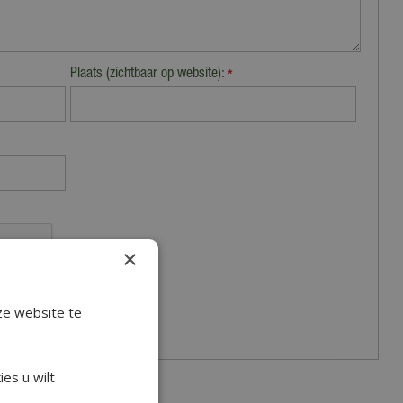
Plaats (zichtbaar op website):
*
×
ze website te
es u wilt