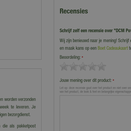
Recensies
Schrijf zelf een recensie over "DCM Po
Wij zijn benieuwd naar je mening! Schrijf
en maak kans op een
Boet Cadeaukaart
t
Beoordeling:
*
Jouw mening over dit product:
*
Let op: deze recensie gaat over het product en niet over ons
van het product, de look & feel en belangrijke eigenschapp
nen worden verzonden
 week te leveren. Je
eigen bezorgdienst.
 die als pakketpost