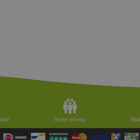
rraad
50 jaar ervaring
Alti