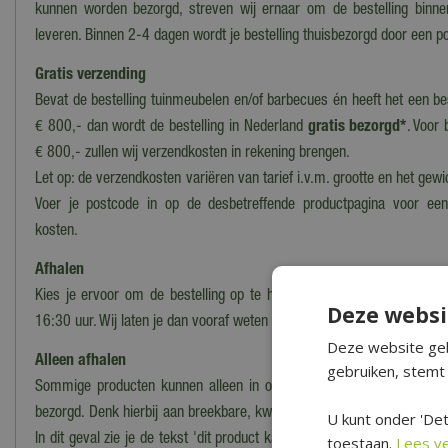
kunnen worden bezorgd, streven wij ernaar om de bestelling binn
leveren. Binnen 2-4 dagen wordt je bestelling thuisbezorgd door een po
Gratis verzending
Bevat de bestelling tuinmeubelen en/of barbecues én heeft het een b
€ 800,- dan wordt de bestelling in Nederland
gratis bezorgd*
. Voor 
€ 800,- zullen wij verzendkosten in rekening brengen.
Let op: de verzendkosten variëren van tarief i.v.m. grootte en het gewi
Voer je postcode in op de desbetreffende productpagina voor ee
kosten.
Afhalen
Kies je ervoor om de bestelling op te halen in ons magazijn/onze wi
Deze websi
16:30 uur. Wij laten je dan vooraf weten wanneer en waar de bestelling
Deze website geb
Alleen afhalen
gebruiken, stemt 
Sommige producten kunnen alleen in onze winkel worden afgehaald
bezorgd. Denk hierbij aan breekbare, kwetsbare, zware of moeilijk te
U kunt onder 'Det
In dit geval zie je de tekst 'dit product kan alleen worden opgehaald, 
toestaan.
Lees v