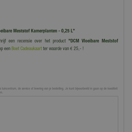
loeibare Meststof Kamerplanten - 0,25 L"
hrijf een recensie over het product
"DCM Vloeibare Meststof
op een
Boet Cadeaukaart
ter waarde van € 25,- !
 tuincentrum, de service of levering van je bestelling. Je kunt bijvoorbeeld in gaan op de kwaliteit
en.