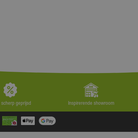
jd scherp geprijsd
Inspirerende showroom