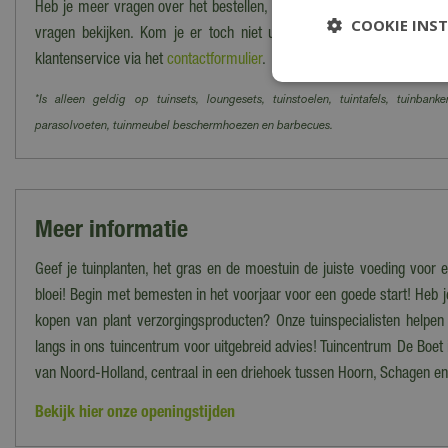
Heb je meer vragen over het bestellen, bezorgen en/of afhalen kun j
COOKIE INS
vragen bekijken. Kom je er toch niet uit? Dan kun je altijd cont
klantenservice via het
contactformulier
.
*Is alleen geldig op tuinsets, loungesets, tuinstoelen, tuintafels, tuinbanke
parasolvoeten, tuinmeubel beschermhoezen en barbecues.
Meer informatie
Geef je tuinplanten, het gras en de moestuin de juiste voeding voor 
bloei! Begin met bemesten in het voorjaar voor een goede start! Heb je
kopen van plant verzorgingsproducten? Onze tuinspecialisten helpe
langs in ons tuincentrum voor uitgebreid advies! Tuincentrum De Boet i
van Noord-Holland, centraal in een driehoek tussen Hoorn, Schagen e
Bekijk hier onze openingstijden