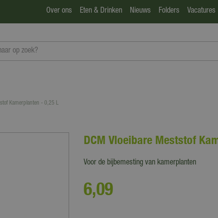
Over ons
Eten & Drinken
Nieuws
Folders
Vacatures
stof Kamerplanten - 0,25 L
DCM Vloeibare Meststof Kam
Voor de bijbemesting van kamerplanten
6
,
09