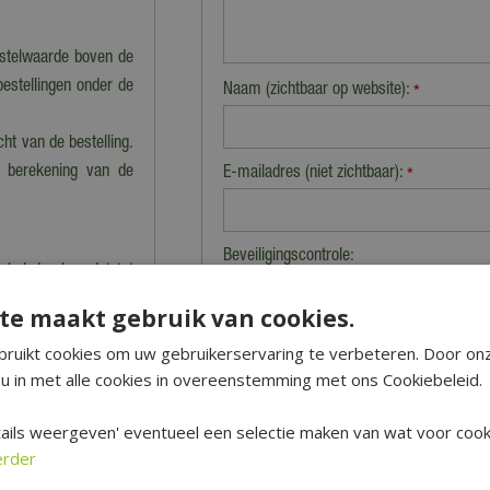
estelwaarde boven de
bestellingen onder de
Naam (zichtbaar op website):
*
cht van de bestelling.
n berekening van de
E-mailadres (niet zichtbaar):
*
Beveiligingscontrole:
nkel dan kan dat tot
 precies klaarstaat.
te maakt gebruik van cookies.
ruikt cookies om uw gebruikerservaring te verbeteren. Door on
 en worden dus niet
u in met alle cookies in overeenstemming met ons Cookiebeleid.
 vervoeren producten.
niet verzonden' staan
ails weergeven' eventueel een selectie maken van wat voor cooki
erder