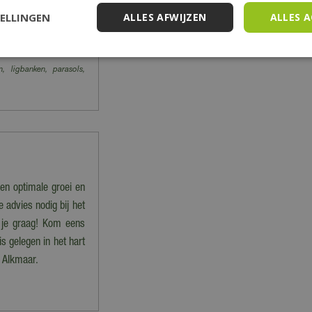
e
hier
de veelgestelde
TELLINGEN
ALLES AFWIJZEN
ALLES 
act opnemen met onze
n, ligbanken, parasols,
een optimale groei en
 advies nodig bij het
n je graag! Kom eens
s gelegen in het hart
n Alkmaar.