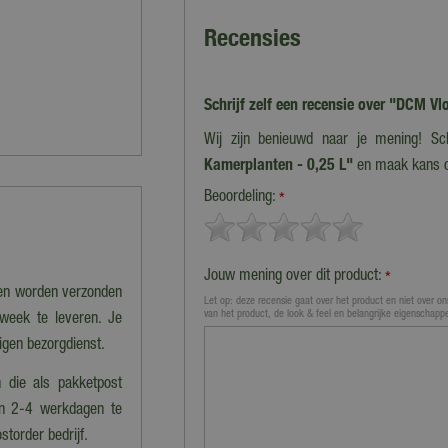
Recensies
Schrijf zelf een recensie over "DCM V
Wij zijn benieuwd naar je mening! Sc
Kamerplanten - 0,25 L"
en maak kans 
Beoordeling:
*
Jouw mening over dit product:
*
nen worden verzonden
Let op: deze recensie gaat over het product en niet over ons
van het product, de look & feel en belangrijke eigenschapp
 week te leveren. Je
eigen bezorgdienst.
 die als pakketpost
en 2-4 werkdagen te
storder bedrijf.