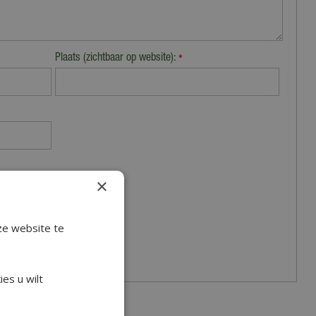
Plaats (zichtbaar op website):
*
×
ze website te
es u wilt