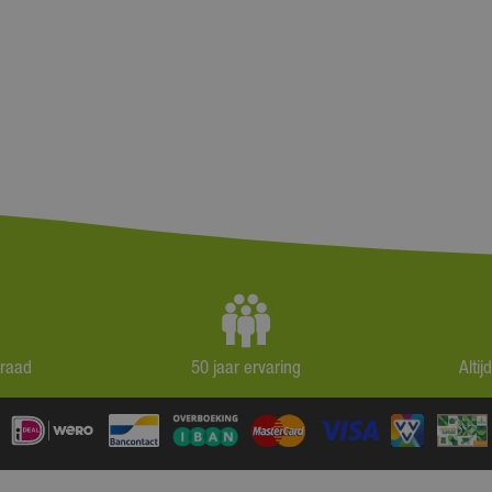
rraad
50 jaar ervaring
Alti