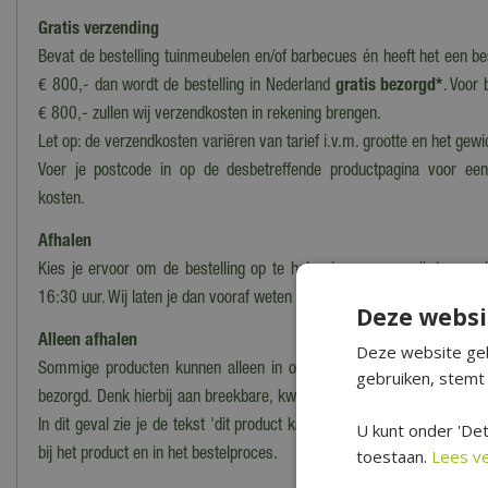
Gratis verzending
Bevat de bestelling tuinmeubelen en/of barbecues én heeft het een b
€ 800,- dan wordt de bestelling in Nederland
gratis bezorgd*
. Voor 
€ 800,- zullen wij verzendkosten in rekening brengen.
Let op: de verzendkosten variëren van tarief i.v.m. grootte en het gewi
Voer je postcode in op de desbetreffende productpagina voor ee
kosten.
Afhalen
Kies je ervoor om de bestelling op te halen in ons magazijn/onze wi
16:30 uur. Wij laten je dan vooraf weten wanneer en waar de bestelling
Deze websi
Alleen afhalen
Deze website geb
Sommige producten kunnen alleen in onze winkel worden afgehaald
gebruiken, stemt 
bezorgd. Denk hierbij aan breekbare, kwetsbare, zware of moeilijk te
In dit geval zie je de tekst 'dit product kan alleen worden opgehaald, 
U kunt onder 'Det
toestaan.
Lees v
bij het product en in het bestelproces.