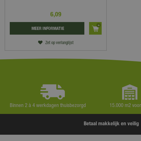
6
,
09
MEER INFORMATIE
Zet op verlanglijst
Binnen 2 à 4 werkdagen thuisbezorgd
15.000 m2 voo
Betaal makkelijk en veilig